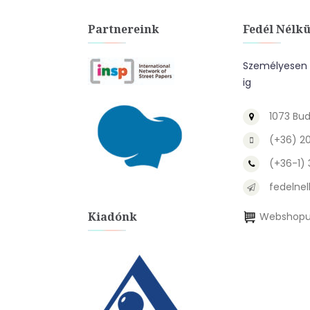
Partnereink
Fedél Nélkü
Személyesen a
ig
1073 Bud
(+36) 2
(+36-1)
fedelnel
Kiadónk
Webshopu