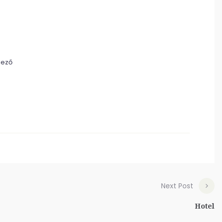
lező
Next Post
Hotel