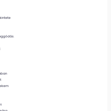
kintete
 aggódás.
t
tában
t
 Nekem
ri
ására