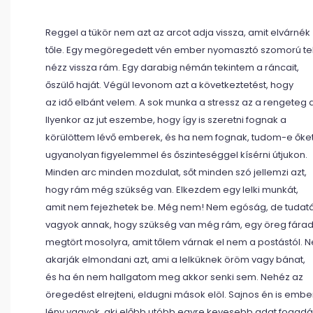
Reggel a tükör nem azt az arcot adja vissza, amit elvárnék
tőle. Egy megöregedett vén ember nyomasztó szomorú te
nézz vissza rám. Egy darabig némán tekintem a ráncait,
őszülő haját. Végül levonom azt a következtetést, hogy
az idő elbánt velem. A sok munka a stressz az a rengeteg
Ilyenkor az jut eszembe, hogy így is szeretni fognak a
körülöttem lévő emberek, és ha nem fognak, tudom-e őke
ugyanolyan figyelemmel és őszinteséggel kísérni útjukon.
Minden arc minden mozdulat, sőt minden szó jellemzi azt,
hogy rám még szükség van. Elkezdem egy lelki munkát,
amit nem fejezhetek be. Még nem! Nem egóság, de tuda
vagyok annak, hogy szükség van még rám, egy öreg fárad
megtört mosolyra, amit tőlem várnak el nem a postástól.
akarják elmondani azt, ami a lelküknek öröm vagy bánat,
és ha én nem hallgatom meg akkor senki sem. Nehéz az
öregedést elrejteni, eldugni mások elöl. Sajnos én is embe
lény vagyok, aki előbb utóbb egyre kevesebb adat fogad