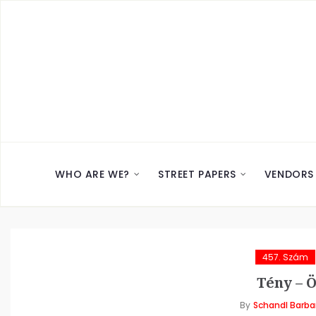
WHO ARE WE?
STREET PAPERS
VENDORS
457. Szám
Tény – 
By
Schandl Barba