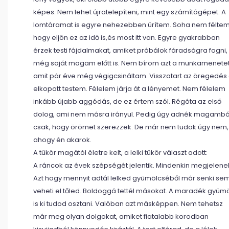
képes. Nem lehet újratelepíteni, mint egy számítógépet. A
lomtáramat is egyre nehezebben ürítem. Soha nem féltem
hogy eljön ez az idő is,és most itt van. Egyre gyakrabban
érzek testi fájdalmakat, amiket próbálok fáradságra fogni,
még saját magam előtt is. Nem bírom azt a munkamenetet
amit pár éve még végigcsináltam. Visszatart az öregedés
elkopott testem. Félelem járja át a lényemet. Nem félelem
inkább újabb aggódás, de ez értem szól. Régóta az első
dolog, ami nem másra irányul. Pedig úgy adnék magambó
csak, hogy örömet szerezzek. De már nem tudok úgy nem,
ahogy én akarok.
A tükör magától életre kelt, a lelki tükör választ adott:
A ráncok az évek szépségét jelentik. Mindenkin megjelene
Azt hogy mennyit adtál lelked gyümölcséből már senki se
veheti el tőled. Boldoggá tettél másokat. A maradék gyüm
is ki tudod osztani. Valóban azt másképpen. Nem tehetsz
már meg olyan dolgokat, amiket fiatalabb korodban