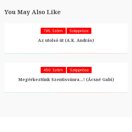
You May Also Like
795. Szám
Széppróza
Az utolsó út (A.K. András)
450. Szám
Széppróza
Megérkeztünk Szentisvánra…! (Ácsné Gabi)