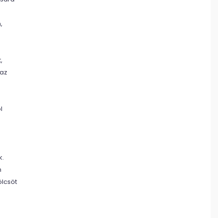
,
,
 az
l
k.
m
ölcsöt