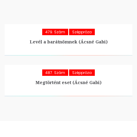
479. Szám
Széppróza
Levél a barátnőmnek (Ácsné Gabi)
487. Szám
Széppróza
Megtörtént eset (Ácsné Gabi)