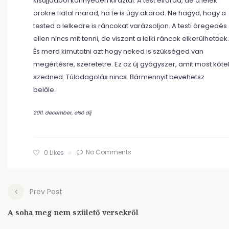
kisujjadból könnyedén kiráztál. A test elfárad, de a lélek
örökre fiatal marad, ha te is úgy akarod. Ne hagyd, hogy a
tested a lelkedre is ráncokat varázsoljon. A testi öregedés
ellen nincs mit tenni, de viszont a lelki ráncok elkerülhetőek.
És merd kimutatni azt hogy neked is szükséged van
megértésre, szeretetre. Ez az új gyógyszer, amit most köte
szedned. Túladagolás nincs. Bármennyit bevehetsz
belőle.
2011. december, első díj
No Comments
0
Likes
Prev Post
A soha meg nem születő versekről