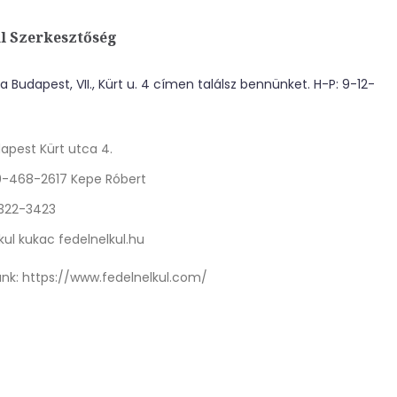
l Szerkesztőség
 Budapest, VII., Kürt u. 4 címen találsz bennünket. H-P: 9-12-
apest Kürt utca 4.
0-468-2617 Kepe Róbert
 322-3423
kul kukac fedelnelkul.hu
nk:
https://www.fedelnelkul.com/