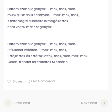
Három szabó legények, – mek, mek, mek,
munkájukban is serények, – mek, mek, mek,
s mire végre Mikcsére is megékeztek
nem voltak már szegények.
Három szabó legények, – mek, mek, mek,
Stílusokat vetéltek, – mek, mek, mek,
Sztájlisztok és sztárok lettek, mek, mek, mek, mek
Celeb-trendet teremtettek Micskébe
No Comments
0
Likes
Prev Post
Next Post