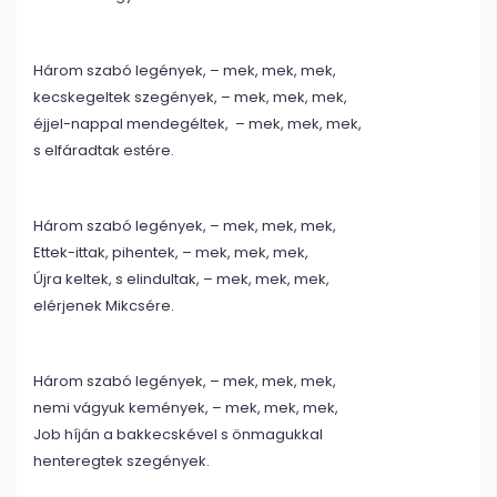
Három szabó legények, – mek, mek, mek,
kecskegeltek szegények, – mek, mek, mek,
éjjel-nappal mendegéltek, – mek, mek, mek,
s elfáradtak estére.
Három szabó legények, – mek, mek, mek,
Ettek-ittak, pihentek, – mek, mek, mek,
Újra keltek, s elindultak, – mek, mek, mek,
elérjenek Mikcsére.
Három szabó legények, – mek, mek, mek,
nemi vágyuk kemények, – mek, mek, mek,
Job híján a bakkecskével s önmagukkal
henteregtek szegények.