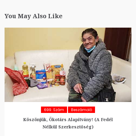
You May Also Like
699. Szám
Beszámoló
Köszönjük, Ökotárs Alapítvány! (A Fedél
Nélkül Szerkesztőség)