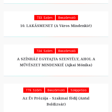
733. Szám
Beszámoló
10. LAKÁSMENET (A Város Mindenkié)
724. Szám
Beszámoló
A SZÍNHÁZ EGYFAJTA SZENTÉLY, AHOL A
MŰVÉSZET MINDENKIÉ (Ajkai Mónika)
779. Szám
Beszámoló
Széppróza
Az Év Prózája – Szakmai fődíj (Antal
Boldizsár)