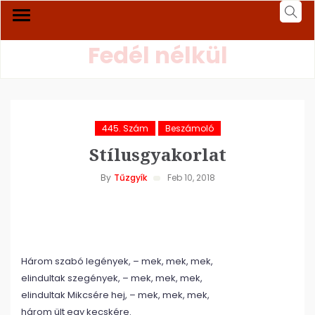
Fedél nélkül
445. Szám
Beszámoló
Stílusgyakorlat
By
Tűzgyík
Feb 10, 2018
Három szabó legények, – mek, mek, mek,
elindultak szegények, – mek, mek, mek,
elindultak Mikcsére hej, – mek, mek, mek,
három ült egy kecskére.