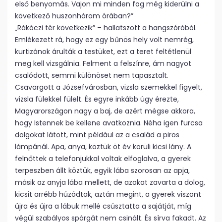
első benyomás. Vajon mi minden fog még kiderülni a
következő huszonhárom órában?”
„Rákóczi tér következik” – hallatszott a hangszóróból.
Emlékezett rá, hogy ez egy bűnös hely volt nemrég,
kurtizánok árulták a testüket, ezt a teret feltétlenül
meg kell vizsgálnia. Felment a felszínre, ám nagyot
csalódott, semmi különöset nem tapasztalt.
Csavargott a Józsefvárosban, vizsla szemekkel figyelt,
vizsla fülekkel fülelt. És egyre inkább úgy érezte,
Magyarországon nagy a baj, de azért mégse akkora,
hogy Istennek be kellene avatkoznia. Néha igen furcsa
dolgokat látott, mint például az a család a piros
lámpánál. Apa, anya, köztük öt év körüli kicsi lány. A
felnőttek a telefonjukkal voltak elfoglalva, a gyerek
terpeszben állt köztük, egyik lába szorosan az apja,
másik az anyja lába mellett, de azokat zavarta a dolog,
kicsit arrébb húzódtak, aztán megint, a gyerek viszont
újra és újra a lábuk mellé csúsztatta a sajátját, míg
végül szabályos spárgát nem csinált. És sírva fakadt. Az