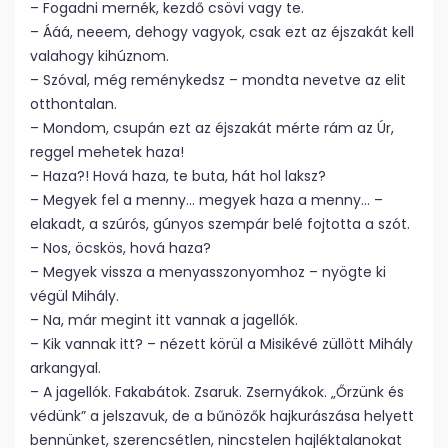
– Fogadni mernék, kezdő csövi vagy te.
– Ááá, neeem, dehogy vagyok, csak ezt az éjszakát kell
valahogy kihúznom.
– Szóval, még reménykedsz – mondta nevetve az elit
otthontalan.
– Mondom, csupán ezt az éjszakát mérte rám az Úr,
reggel mehetek haza!
– Haza?! Hová haza, te buta, hát hol laksz?
– Megyek fel a menny… megyek haza a menny… –
elakadt, a szúrós, gúnyos szempár belé fojtotta a szót.
– Nos, öcskös, hová haza?
– Megyek vissza a menyasszonyomhoz – nyögte ki
végül Mihály.
– Na, már megint itt vannak a jagellók.
– Kik vannak itt? – nézett körül a Misikévé züllött Mihály
arkangyal.
– A jagellók. Fakabátok. Zsaruk. Zsernyákok. „Őrzünk és
védünk” a jelszavuk, de a bűnözők hajkurászása helyett
bennünket, szerencsétlen, nincstelen hajléktalanokat