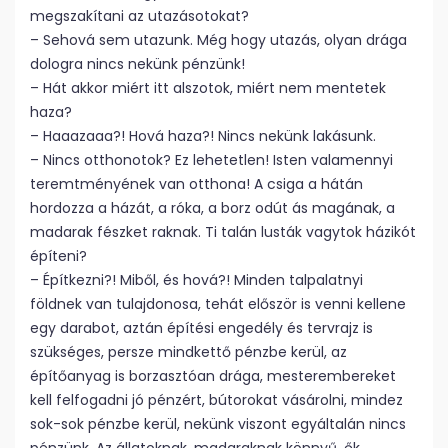
megszakítani az utazásotokat?
– Sehová sem utazunk. Még hogy utazás, olyan drága
dologra nincs nekünk pénzünk!
– Hát akkor miért itt alszotok, miért nem mentetek
haza?
– Haaazaaa?! Hová haza?! Nincs nekünk lakásunk.
– Nincs otthonotok? Ez lehetetlen! Isten valamennyi
teremtményének van otthona! A csiga a hátán
hordozza a házát, a róka, a borz odút ás magának, a
madarak fészket raknak. Ti talán lusták vagytok házikót
építeni?
– Építkezni?! Miből, és hová?! Minden talpalatnyi
földnek van tulajdonosa, tehát először is venni kellene
egy darabot, aztán építési engedély és tervrajz is
szükséges, persze mindkettő pénzbe kerül, az
építőanyag is borzasztóan drága, mesterembereket
kell felfogadni jó pénzért, bútorokat vásárolni, mindez
sok-sok pénzbe kerül, nekünk viszont egyáltalán nincs