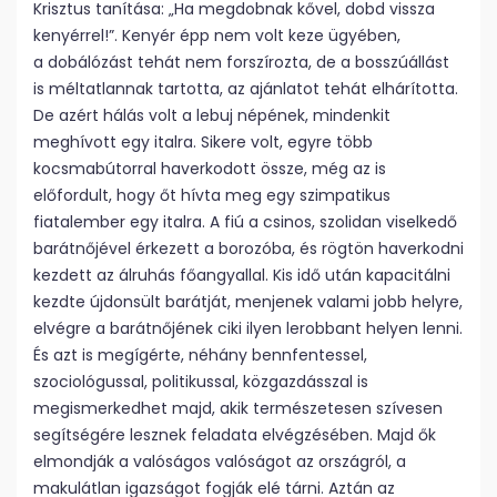
Krisztus tanítása: „Ha megdobnak kővel, dobd vissza
kenyérrel!”. Kenyér épp nem volt keze ügyében,
a dobálózást tehát nem forszírozta, de a bosszúállást
is méltatlannak tartotta, az ajánlatot tehát elhárította.
De azért hálás volt a lebuj népének, mindenkit
meghívott egy italra. Sikere volt, egyre több
kocsmabútorral haverkodott össze, még az is
előfordult, hogy őt hívta meg egy szimpatikus
fiatalember egy italra. A fiú a csinos, szolidan viselkedő
barátnőjével érkezett a borozóba, és rögtön haverkodni
kezdett az álruhás főangyallal. Kis idő után kapacitálni
kezdte újdonsült barátját, menjenek valami jobb helyre,
elvégre a barátnőjének ciki ilyen lerobbant helyen lenni.
És azt is megígérte, néhány bennfentessel,
szociológussal, politikussal, közgazdásszal is
megismerkedhet majd, akik természetesen szívesen
segítségére lesznek feladata elvégzésében. Majd ők
elmondják a valóságos valóságot az országról, a
makulátlan igazságot fogják elé tárni. Aztán az