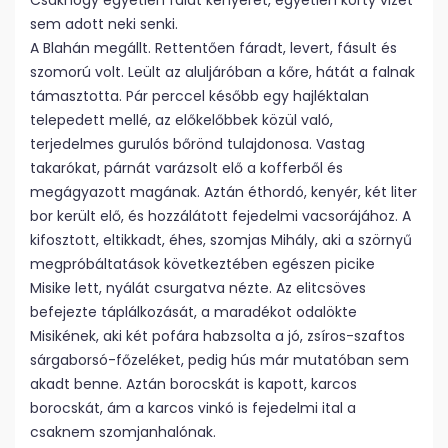
Csakhogy egyetlen falat kenyeret, egyetlen korty vizet
sem adott neki senki.
A Blahán megállt. Rettentően fáradt, levert, fásult és
szomorú volt. Leült az aluljáróban a kőre, hátát a falnak
támasztotta. Pár perccel később egy hajléktalan
telepedett mellé, az előkelőbbek közül való,
terjedelmes gurulós bőrönd tulajdonosa. Vastag
takarókat, párnát varázsolt elő a kofferből és
megágyazott magának. Aztán éthordó, kenyér, két liter
bor került elő, és hozzálátott fejedelmi vacsorájához. A
kifosztott, eltikkadt, éhes, szomjas Mihály, aki a szörnyű
megpróbáltatások következtében egészen picike
Misike lett, nyálát csurgatva nézte. Az elitcsöves
befejezte táplálkozását, a maradékot odalökte
Misikének, aki két pofára habzsolta a jó, zsíros-szaftos
sárgaborsó-főzeléket, pedig hús már mutatóban sem
akadt benne. Aztán borocskát is kapott, karcos
borocskát, ám a karcos vinkó is fejedelmi ital a
csaknem szomjanhalónak.