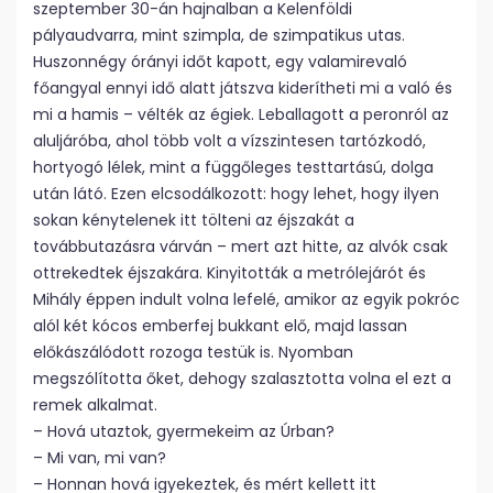
szeptember 30-án hajnalban a Kelenföldi
pályaudvarra, mint szimpla, de szimpatikus utas.
Huszonnégy órányi időt kapott, egy valamirevaló
főangyal ennyi idő alatt játszva kiderítheti mi a való és
mi a hamis – vélték az égiek. Leballagott a peronról az
aluljáróba, ahol több volt a vízszintesen tartózkodó,
hortyogó lélek, mint a függőleges testtartású, dolga
után látó. Ezen elcsodálkozott: hogy lehet, hogy ilyen
sokan kénytelenek itt tölteni az éjszakát a
továbbutazásra várván – mert azt hitte, az alvók csak
ottrekedtek éjszakára. Kinyitották a metrólejárót és
Mihály éppen indult volna lefelé, amikor az egyik pokróc
alól két kócos emberfej bukkant elő, majd lassan
előkászálódott rozoga testük is. Nyomban
megszólította őket, dehogy szalasztotta volna el ezt a
remek alkalmat.
– Hová utaztok, gyermekeim az Úrban?
– Mi van, mi van?
– Honnan hová igyekeztek, és mért kellett itt