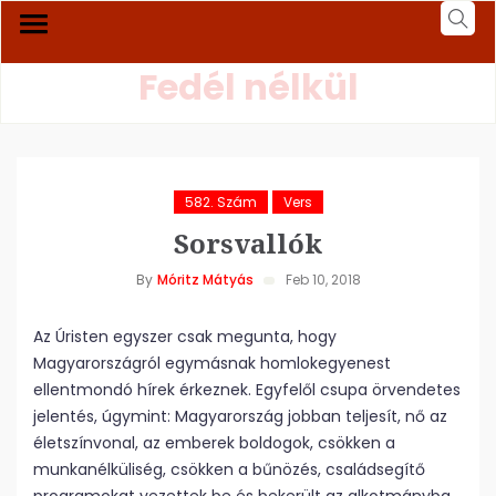
Fedél nélkül
582. Szám
Vers
Sorsvallók
By
Móritz Mátyás
Feb 10, 2018
Az Úristen egyszer csak megunta, hogy
Magyarországról egymásnak homlokegyenest
ellentmondó hírek érkeznek. Egyfelől csupa örvendetes
jelentés, úgymint: Magyarország jobban teljesít, nő az
életszínvonal, az emberek boldogok, csökken a
munkanélküliség, csökken a bűnözés, családsegítő