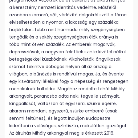
programokat vezettek be és bekerült az alkotmányba
a keresztény nemzeti identitás védelme. Másfelől
azonban szomorú, sőt, vérlázító dolgokról szólt a fáma:
elviselhetetlen a nyomor, a lakosság egy százaléka
hajléktalan, több mint harmada mély szegénységben
tengődik és a sekély szegénységben élők aránya is
több mint ötven százalék. Az emberek mogorvák,
depressziósok, a negyven felettiek szinte kivétel nélkül
betegségekkel küszködnek. Alkoholisták, öngyilkosok
számát tekintve dobogós helyen áll az ország a
világban, a bűnözés is rendkívül magas. Ja, és évente
egy kisvárosnyi lélekkel fogy a népesség és rengetegen
menekülnek külföldre. Magához rendelte tehát Mihály
arkangyalt, parancsba adta neki, tegye le szárnyait,
lángpallosát, változzon át egyszerű, szürke egérré,
akarom mondani, egyszerű, szürke emberré (csak
semmi feltűnés), és legott induljon Budapestre
kideríteni a valóságos, színtiszta, makulátlan igazságot.
Az álruhás Mihály arkangyal meg is érkezett 2016.