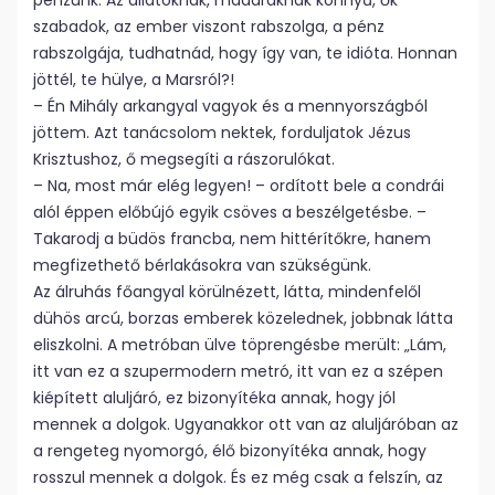
pénzünk. Az állatoknak, madaraknak könnyű, ők
szabadok, az ember viszont rabszolga, a pénz
rabszolgája, tudhatnád, hogy így van, te idióta. Honnan
jöttél, te hülye, a Marsról?!
– Én Mihály arkangyal vagyok és a mennyországból
jöttem. Azt tanácsolom nektek, forduljatok Jézus
Krisztushoz, ő megsegíti a rászorulókat.
– Na, most már elég legyen! – ordított bele a condrái
alól éppen előbújó egyik csöves a beszélgetésbe. –
Takarodj a büdös francba, nem hittérítőkre, hanem
megfizethető bérlakásokra van szükségünk.
Az álruhás főangyal körülnézett, látta, mindenfelől
dühös arcú, borzas emberek közelednek, jobbnak látta
eliszkolni. A metróban ülve töprengésbe merült: „Lám,
itt van ez a szupermodern metró, itt van ez a szépen
kiépített aluljáró, ez bizonyítéka annak, hogy jól
mennek a dolgok. Ugyanakkor ott van az aluljáróban az
a rengeteg nyomorgó, élő bizonyítéka annak, hogy
rosszul mennek a dolgok. És ez még csak a felszín, az