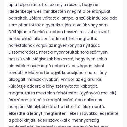
apja talpra rántotta, az anyja rászólt, hogy ne
idétlenkedjen, és mindketten megint a telefonjukat
babrálták. Zöldre váltott a lámpa, a szülők indultak, oda
sem pillantottak a gyerekre, jön-e velük vagy sem.
Déltájban a Dankó utcában hosszú, rosszul öltözött
emberekből álló sort fedezett fel, megtudta:
hajléktalanok várják az ingyenkonyha nyitását.
Elszomorodott, mert a nyomorultak sora szörnyen
hosszú volt. Mégiscsak borzasztó, hogy ilyen sok a
nincstelen nyomorgó ebben az országban. Ment
tovább. A Mátyás tér egyik kapualjában fiatal lány
álldogált miniszoknyában. Amikor az ég álruhás
küldöttje odaért, a lány szétnyitotta kabátját,
megmutatta meztelen felsőtestét (gyönyörű melleit)
és szóban is kínálta magát csábítóan dallamos
hangján. Mihályból előtört a hittérítő lélekmentő,
elkezdte a leányt megtéríteni: ékes szavakkal ecsetelte
a pokol kínjait, édes szavakkal a mennyország