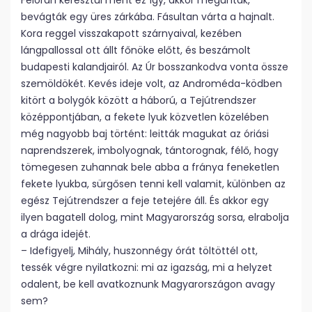
Félórán keresztül ment ez így, akkor megunták,
bevágták egy üres zárkába. Fásultan várta a hajnalt.
Kora reggel visszakapott szárnyaival, kezében
lángpallossal ott állt főnöke előtt, és beszámolt
budapesti kalandjairól. Az Úr bosszankodva vonta össze
szemöldökét. Kevés ideje volt, az Androméda-ködben
kitört a bolygók között a háború, a Tejútrendszer
középpontjában, a fekete lyuk közvetlen közelében
még nagyobb baj történt: leitták magukat az óriási
naprendszerek, imbolyognak, tántorognak, félő, hogy
tömegesen zuhannak bele abba a fránya feneketlen
fekete lyukba, sürgősen tenni kell valamit, különben az
egész Tejútrendszer a feje tetejére áll. És akkor egy
ilyen bagatell dolog, mint Magyarország sorsa, elrabolja
a drága idejét.
– Idefigyelj, Mihály, huszonnégy órát töltöttél ott,
tessék végre nyilatkozni: mi az igazság, mi a helyzet
odalent, be kell avatkoznunk Magyarországon avagy
sem?