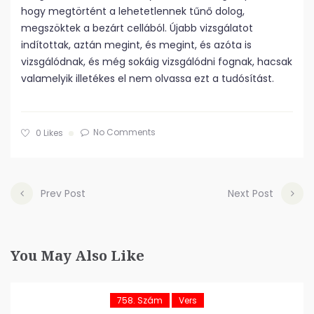
hogy megtörtént a lehetetlennek tűnő dolog,
megszöktek a bezárt cellából. Újabb vizsgálatot
indítottak, aztán megint, és megint, és azóta is
vizsgálódnak, és még sokáig vizsgálódni fognak, hacsak
valamelyik illetékes el nem olvassa ezt a tudósítást.
No Comments
0
Likes
Prev Post
Next Post
You May Also Like
758. Szám
Vers