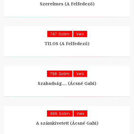
Szerelmes (A Felfedező)
747. Szám
Vers
TILOS (A Felfedező)
798. Szám
Vers
Szabadság…. (Ácsné Gabi)
499. Szám
Vers
A számkivetett (Ácsné Gabi)