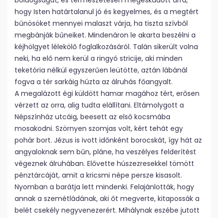
boldogságát, és természetesen megesküdött arra,
hogy Isten határtalanul jó és kegyelmes, és a megtért
bűnösöket mennyei malaszt várja, ha tiszta szívből
megbánják bűneiket. Mindenáron le akarta beszélni a
kéjhölgyet lélekölő foglalkozásáról. Talán sikerült volna
neki, ha elő nem kerül a ringyó stricije, aki minden
teketória nélkül egyszerűen leütötte, aztán lábánál
fogva a tér sarkáig húzta az álruhás főangyalt.
A megalázott égi küldött hamar magához tért, erősen
vérzett az orra, alig tudta elállítani. Eltámolygott a
Népszínház utcáig, beesett az első kocsmába
mosakodni. Szörnyen szomjas volt, kért tehát egy
pohár bort. Jézus is ivott időnként borocskát, így hát az
angyaloknak sem bűn, pláne, ha veszélyes felderítést
végeznek álruhában. Elővette húszezresekkel tömött
pénztárcáját, amit a kricsmi népe persze kisasolt.
Nyomban a barátja lett mindenki. Felajánlották, hogy
annak a szemétládának, aki őt megverte, kitapossák a
belét csekély negyvenezerért. Mihálynak eszébe jutott