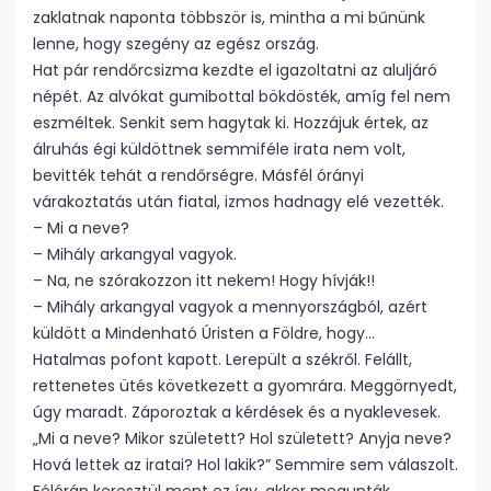
zaklatnak naponta többször is, mintha a mi bűnünk
lenne, hogy szegény az egész ország.
Hat pár rendőrcsizma kezdte el igazoltatni az aluljáró
népét. Az alvókat gumibottal bökdösték, amíg fel nem
eszméltek. Senkit sem hagytak ki. Hozzájuk értek, az
álruhás égi küldöttnek semmiféle irata nem volt,
bevitték tehát a rendőrségre. Másfél órányi
várakoztatás után fiatal, izmos hadnagy elé vezették.
– Mi a neve?
– Mihály arkangyal vagyok.
– Na, ne szórakozzon itt nekem! Hogy hívják!!
– Mihály arkangyal vagyok a mennyországból, azért
küldött a Mindenható Úristen a Földre, hogy…
Hatalmas pofont kapott. Lerepült a székről. Felállt,
rettenetes ütés következett a gyomrára. Meggörnyedt,
úgy maradt. Záporoztak a kérdések és a nyaklevesek.
„Mi a neve? Mikor született? Hol született? Anyja neve?
Hová lettek az iratai? Hol lakik?” Semmire sem válaszolt.