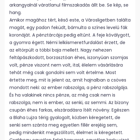
arkangyalnál váratlanul filmszakadás állt be. Se kép, se
hang.
Amikor magához tért, késő este, a Városligetben találta
magát, egy padon feküdt, bámulta a színes levelű fák
koronáját. A pénztárcája pedig eltűnt. A feje kóválygott,
a gyomra égett. Némi lelkiismeretfurdalást érzett, de
az eltörpült a többi baja mellett. Nagy nehezen
feltápászkodott, borzasztóan éhes, iszonyúan szomjas
volt, pénze viszont nem volt, ital, élelem vásárlására
tehát még csak gondolni sem volt értelme. Most
értette meg, mit is jelent az, amit hajnalban a csöves
mondott neki: az ember rabszolga, a pénz rabszolgája.
És ha valakinek nincs pénze, az még csak nem is
rabszolga, nem is ember, az senki, az semmi. Az bizony
csupán éhes farkas, elszáradásra ítélt növény. Egészen
a Blaha Lujza térig gyalogolt, közben kéregetett, de
senki sem szánta meg egyetlen fillér erejéig sem,
pedig mindenkit megszólított, élelmet is kéregetett.