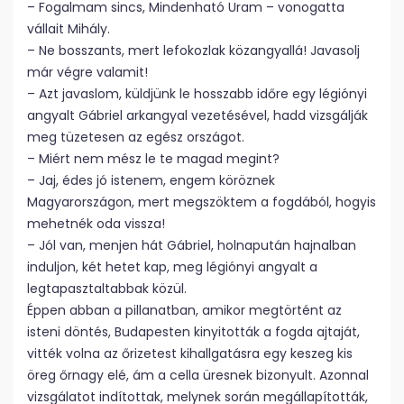
– Fogalmam sincs, Mindenható Uram – vonogatta
vállait Mihály.
– Ne bosszants, mert lefokozlak közangyallá! Javasolj
már végre valamit!
– Azt javaslom, küldjünk le hosszabb időre egy légiónyi
angyalt Gábriel arkangyal vezetésével, hadd vizsgálják
meg tüzetesen az egész országot.
– Miért nem mész le te magad megint?
– Jaj, édes jó istenem, engem köröznek
Magyarországon, mert megszöktem a fogdából, hogyis
mehetnék oda vissza!
– Jól van, menjen hát Gábriel, holnapután hajnalban
induljon, két hetet kap, meg légiónyi angyalt a
legtapasztaltabbak közül.
Éppen abban a pillanatban, amikor megtörtént az
isteni döntés, Budapesten kinyitották a fogda ajtaját,
vitték volna az őrizetest kihallgatásra egy keszeg kis
öreg őrnagy elé, ám a cella üresnek bizonyult. Azonnal
vizsgálatot indítottak, melynek során megállapították,