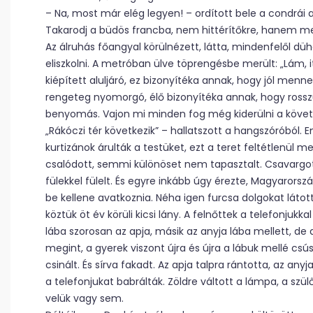
– Na, most már elég legyen! – ordított bele a condrái 
Takarodj a büdös francba, nem hittérítőkre, hanem me
Az álruhás főangyal körülnézett, látta, mindenfelől dü
eliszkolni. A metróban ülve töprengésbe merült: „Lám, 
kiépített aluljáró, ez bizonyítéka annak, hogy jól menn
rengeteg nyomorgó, élő bizonyítéka annak, hogy rosszu
benyomás. Vajon mi minden fog még kiderülni a köv
„Rákóczi tér következik” – hallatszott a hangszóróból.
kurtizánok árulták a testüket, ezt a teret feltétlenül m
csalódott, semmi különöset nem tapasztalt. Csavargott 
fülekkel fülelt. És egyre inkább úgy érezte, Magyarors
be kellene avatkoznia. Néha igen furcsa dolgokat látott
köztük öt év körüli kicsi lány. A felnőttek a telefonjukka
lába szorosan az apja, másik az anyja lába mellett, de 
megint, a gyerek viszont újra és újra a lábuk mellé cs
csinált. És sírva fakadt. Az apja talpra rántotta, az an
a telefonjukat babrálták. Zöldre váltott a lámpa, a szül
velük vagy sem.