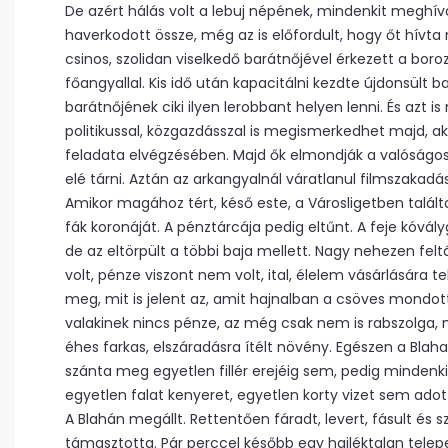
De azért hálás volt a lebuj népének, mindenkit meghívo
haverkodott össze, még az is előfordult, hogy őt hívta 
csinos, szolidan viselkedő barátnőjével érkezett a bor
főangyallal. Kis idő után kapacitálni kezdte újdonsült b
barátnőjének ciki ilyen lerobbant helyen lenni. És azt 
politikussal, közgazdásszal is megismerkedhet majd, a
feladata elvégzésében. Majd ők elmondják a valóságos 
elé tárni. Aztán az arkangyalnál váratlanul filmszakadás
Amikor magához tért, késő este, a Városligetben talál
fák koronáját. A pénztárcája pedig eltűnt. A feje kóvály
de az eltörpült a többi baja mellett. Nagy nehezen fe
volt, pénze viszont nem volt, ital, élelem vásárlására
meg, mit is jelent az, amit hajnalban a csöves mondott
valakinek nincs pénze, az még csak nem is rabszolga, 
éhes farkas, elszáradásra ítélt növény. Egészen a Blaha
szánta meg egyetlen fillér erejéig sem, pedig mindenki
egyetlen falat kenyeret, egyetlen korty vizet sem adott
A Blahán megállt. Rettentően fáradt, levert, fásult és s
támasztotta. Pár perccel később egy hajléktalan telepe