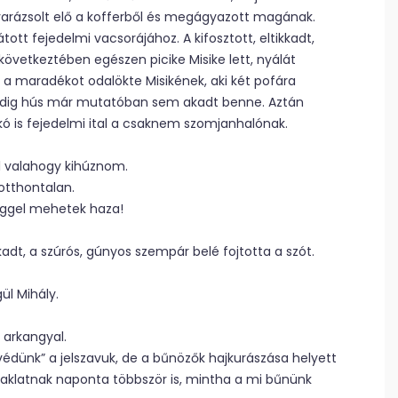
 varázsolt elő a kofferből és megágyazott magának.
átott fejedelmi vacsorájához. A kifosztott, eltikkadt,
övetkeztében egészen picike Misike lett, nyálát
, a maradékot odalökte Misikének, aki két pofára
 pedig hús már mutatóban sem akadt benne. Aztán
kó is fejedelmi ital a csaknem szomjanhalónak.
l valahogy kihúznom.
otthontalan.
eggel mehetek haza!
t, a szúrós, gúnyos szempár belé fojtotta a szót.
l Mihály.
y arkangyal.
 védünk” a jelszavuk, de a bűnözők hajkurászása helyett
zaklatnak naponta többször is, mintha a mi bűnünk