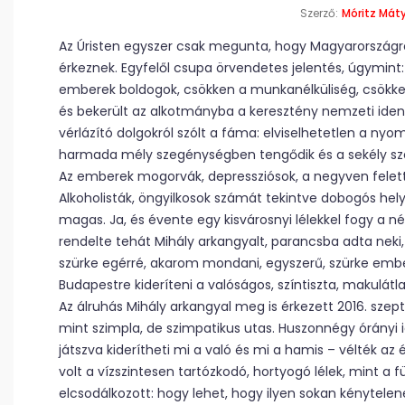
Szerző:
Móritz Mát
Az Úristen egyszer csak megunta, hogy Magyarország
érkeznek. Egyfelől csupa örvendetes jelentés, úgymint: 
emberek boldogok, csökken a munkanélküliség, csökke
és bekerült az alkotmányba a keresztény nemzeti iden
vérlázító dolgokról szólt a fáma: elviselhetetlen a nyo
harmada mély szegénységben tengődik és a sekély sze
Az emberek mogorvák, depressziósok, a negyven feletti
Alkoholisták, öngyilkosok számát tekintve dobogós helye
magas. Ja, és évente egy kisvárosnyi lélekkel fogy a
rendelte tehát Mihály arkangyalt, parancsba adta neki, 
szürke egérré, akarom mondani, egyszerű, szürke ember
Budapestre kideríteni a valóságos, színtiszta, makulátl
Az álruhás Mihály arkangyal meg is érkezett 2016. sze
mint szimpla, de szimpatikus utas. Huszonnégy órányi i
játszva kiderítheti mi a való és mi a hamis – vélték az é
volt a vízszintesen tartózkodó, hortyogó lélek, mint a 
elcsodálkozott: hogy lehet, hogy ilyen sokan kénytelene