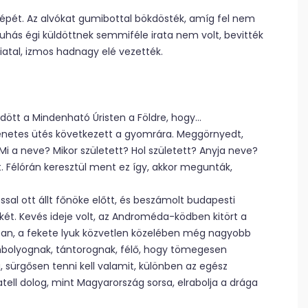
 népét. Az alvókat gumibottal bökdösték, amíg fel nem
ruhás égi küldöttnek semmiféle irata nem volt, bevitték
iatal, izmos hadnagy elé vezették.
dött a Mindenható Úristen a Földre, hogy…
ettenetes ütés következett a gyomrára. Meggörnyedt,
i a neve? Mikor született? Hol született? Anyja neve?
t. Félórán keresztül ment ez így, akkor megunták,
ssal ott állt főnöke előtt, és beszámolt budapesti
két. Kevés ideje volt, az Androméda-ködben kitört a
ban, a fekete lyuk közvetlen közelében még nagyobb
 imbolyognak, tántorognak, félő, hogy tömegesen
 sürgősen tenni kell valamit, különben az egész
gatell dolog, mint Magyarország sorsa, elrabolja a drága