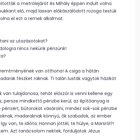
nyitották a metrólejárót és Mihály éppen indult volna
 bukkant elő, majd lassan előkászálódott rozoga testük
olna el ezt a remek alkalmat.
ítani az utazásotokat?
dologra nincs nekünk pénzünk!
za?
 teremtményének van otthona! A csiga a hátán
darak fészket raknak. Ti talán lusták vagytok házikót
k van tulajdonosa, tehát először is venni kellene egy
es, persze mindkettő pénzbe kerül, az építőanyag is
 pénzért, bútorokat vásárolni, mindez sok-sok pénzbe
latoknak, madaraknak könnyű, ők szabadok, az ember
gy van, te idióta. Honnan jöttél, te hülye, a Marsról?!
tem. Azt tanácsolom nektek, forduljatok Jézus