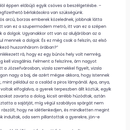
alól éppen előbújó egyik csöves a beszélgetésbe. –
gfizethető bérlakásokra van szükségünk.
hös arcú, borzas emberek közelednek, jobbnak látta
itt van ez a szupermodern metró, itt van ez a szépen
ek a dolgok. Ugyanakkor ott van az aluljáróban az a
l mennek a dolgok. És ez még csak a felszín, az első
etkező huszonhárom órában?”
 Emlékezett rá, hogy ez egy bűnös hely volt nemrég,
eg kell vizsgálnia. Felment a felszínre, ám nagyot
a Józsefvárosban, vizsla szemekkel figyelt, vizsla
zágon nagy a baj, de azért mégse akkora, hogy Istennek
, mint például az a család a piros lámpánál. Apa, anya,
l voltak elfoglalva, a gyerek terpeszben állt köztük, egyik
azokat zavarta a dolog, kicsit arrébb húzódtak, aztán
úsztatta a sajátját, míg végül szabályos spárgát nem
yja rászólt, hogy ne idétlenkedjen, és mindketten megint
ők indultak, oda sem pillantottak a gyerekre, jön-e