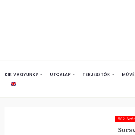
KIK VAGYUNK?
UTCALAP
TERJESZTŐK
MŰVÉ
582. Sz
Sorsv