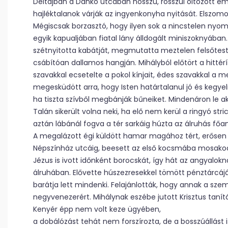
Déltájban a Dankó utcában hosszú, rosszul öltözött emb
hajléktalanok várják az ingyenkonyha nyitását. Elszom
Mégiscsak borzasztó, hogy ilyen sok a nincstelen nyo
egyik kapualjában fiatal lány álldogált miniszoknyában.
szétnyitotta kabátját, megmutatta meztelen felsőtest
csábítóan dallamos hangján. Mihályból előtört a hittér
szavakkal ecsetelte a pokol kínjait, édes szavakkal a
megesküdött arra, hogy Isten határtalanul jó és kegy
ha tiszta szívből megbánják bűneiket. Mindenáron le aka
Talán sikerült volna neki, ha elő nem kerül a ringyó stri
aztán lábánál fogva a tér sarkáig húzta az álruhás főan
A megalázott égi küldött hamar magához tért, erősen vér
Népszínház utcáig, beesett az első kocsmába mosakodni
Jézus is ivott időnként borocskát, így hát az angyalok
álruhában. Elővette húszezresekkel tömött pénztárcájá
barátja lett mindenki. Felajánlották, hogy annak a sze
negyvenezerért. Mihálynak eszébe jutott Krisztus tanít
Kenyér épp nem volt keze ügyében,
a dobálózást tehát nem forszírozta, de a bosszúállást i