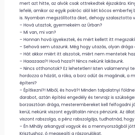
mert azt hitte, az alvók csak ottrekedtek éjszakára. Ki
lefelé, amikor az egyik pokróc alól két kócos emberfej
is. Nyomban megszólította őket, dehogy szalasztotta v
– Hová utaztok, gyermekeim az Úrban?
– Mi van, mi van?
– Honnan hová igyekeztek, és mért kellett itt megszak
– Sehová sem utazunk. Még hogy utazás, olyan drága 
– Hát akkor miért itt alszotok, miért nem mentetek ha
– Haaazaaa?! Hová haza?! Nincs nekünk lakásunk.
– Nincs otthonotok? Ez lehetetlen! Isten valamennyi
hordozza a házát, a róka, a borz odút ás magának, a ma
építeni?
– Építkezni?! Miből, és hová?! Minden talpalatnyi földne
darabot, aztán építési engedély és tervrajz is szükség
borzasztóan drága, mesterembereket kell felfogadni jó
kerül, nekünk viszont egyáltalán nincs pénzünk. Az ál
viszont rabszolga, a pénz rabszolgája, tudhatnád, hogy í
– Én Mihály arkangyal vagyok és a mennyországból jöt
Krisztushoz, ő megsegíti a rászorulókat.