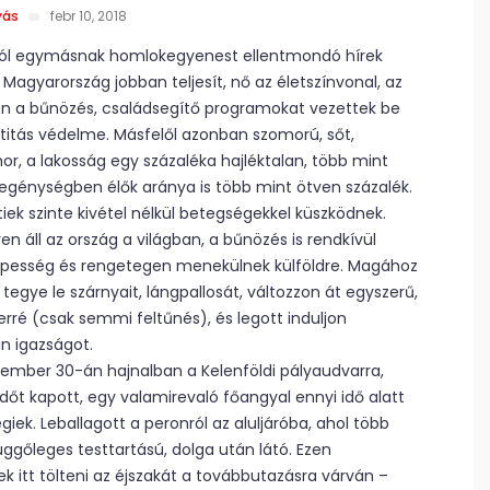
yás
febr 10, 2018
ról egymásnak homlokegyenest ellentmondó hírek
Magyarország jobban teljesít, nő az életszínvonal, az
n a bűnözés, családsegítő programokat vezettek be
titás védelme. Másfelől azonban szomorú, sőt,
mor, a lakosság egy százaléka hajléktalan, több mint
génységben élők aránya is több mint ötven százalék.
ek szinte kivétel nélkül betegségekkel küszködnek.
n áll az ország a világban, a bűnözés is rendkívül
 népesség és rengetegen menekülnek külföldre. Magához
tegye le szárnyait, lángpallosát, változzon át egyszerű,
ré (csak semmi feltűnés), és legott induljon
an igazságot.
ptember 30-án hajnalban a Kelenföldi pályaudvarra,
dőt kapott, egy valamirevaló főangyal ennyi idő alatt
giek. Leballagott a peronról az aluljáróba, ahol több
függőleges testtartású, dolga után látó. Ezen
k itt tölteni az éjszakát a továbbutazásra várván –