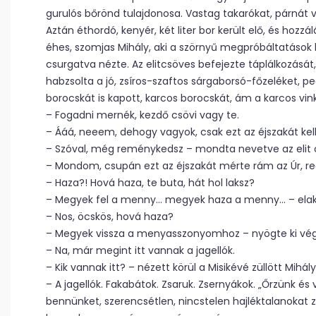
gurulós bőrönd tulajdonosa. Vastag takarókat, párnát
Aztán éthordó, kenyér, két liter bor került elő, és hozzál
éhes, szomjas Mihály, aki a szörnyű megpróbáltatások k
csurgatva nézte. Az elitcsöves befejezte táplálkozását
habzsolta a jó, zsíros-szaftos sárgaborsó-főzeléket,
borocskát is kapott, karcos borocskát, ám a karcos vin
– Fogadni mernék, kezdő csövi vagy te.
– Ááá, neeem, dehogy vagyok, csak ezt az éjszakát kel
– Szóval, még reménykedsz – mondta nevetve az elit 
– Mondom, csupán ezt az éjszakát mérte rám az Úr, r
– Haza?! Hová haza, te buta, hát hol laksz?
– Megyek fel a menny… megyek haza a menny… – elakad
– Nos, öcskös, hová haza?
– Megyek vissza a menyasszonyomhoz – nyögte ki végü
– Na, már megint itt vannak a jagellók.
– Kik vannak itt? – nézett körül a Misikévé züllött Mihál
– A jagellók. Fakabátok. Zsaruk. Zsernyákok. „Őrzünk és
bennünket, szerencsétlen, nincstelen hajléktalanokat 