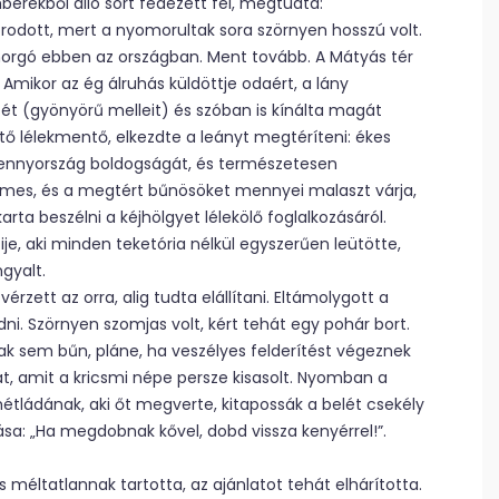
erekből álló sort fedezett fel, megtudta:
orodott, mert a nyomorultak sora szörnyen hosszú volt.
morgó ebben az országban. Ment tovább. A Mátyás tér
 Amikor az ég álruhás küldöttje odaért, a lány
ét (gyönyörű melleit) és szóban is kínálta magát
ítő lélekmentő, elkezdte a leányt megtéríteni: ékes
 mennyország boldogságát, és természetesen
elmes, és a megtért bűnösöket mennyei malaszt várja,
rta beszélni a kéjhölgyet lélekölő foglalkozásáról.
cije, aki minden teketória nélkül egyszerűen leütötte,
gyalt.
zett az orra, alig tudta elállítani. Eltámolygott a
. Szörnyen szomjas volt, kért tehát egy pohár bort.
nak sem bűn, pláne, ha veszélyes felderítést végeznek
t, amit a kricsmi népe persze kisasolt. Nyomban a
métládának, aki őt megverte, kitapossák a belét csekély
ása: „Ha megdobnak kővel, dobd vissza kenyérrel!”.
s méltatlannak tartotta, az ajánlatot tehát elhárította.