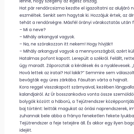
lenne, hogy szegény az egész ország.
Hat pár rendőrcsizma kezdte el igazoltatni az aluljáró
eszméltek. Senkit sem hagytak ki. Hozzájuk értek, az ál
tehát a rendőrségre. Másfél órányi várakoztatás után f
– Mi a neve?
– Mihály arkangyal vagyok.
– Na, ne szórakozzon itt nekem! Hogy hívják!!
– Mihály arkangyal vagyok a mennyországból, azért kül
Hatalmas pofont kapott. Lerepült a székről. Felállt, r
úgy maradt. Záporoztak a kérdések és a nyaklevesek. „M
Hová lettek az iratai? Hol lakik?” Semmire sem válaszol
bevágták egy üres zárkába. Fásultan várta a hajnalt.
Kora reggel visszakapott szárnyaival, kezében lángpallo
kalandjairól. Az Úr bosszankodva vonta össze szemöldö
bolygók között a háború, a Tejútrendszer középpontjá
baj történt: leitták magukat az óriási naprendszerek,
zuhannak bele abba a fránya feneketlen fekete lyukba,
Tejútrendszer a feje tetejére áll. És akkor egy ilyen ba
idejét.