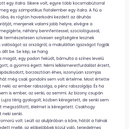
tt egy italra. Sikere volt, egyre több kocsmabútorral
meg egy szimpatikus fiatalember egy italra. A fiú a
ozóba, és rögtön haverkodni kezdett az álruhás
arátját, menjenek valami jobb helyre, elvégre a
is megígérte, néhány bennfentessel, szociológussal,
kik természetesen szívesen segítségére lesznek
valóságot az országról, a makulátlan igazságot fogják
 állt be. Se kép, se hang.
ta magát, egy padon feküdt, bámulta a színes levelű
gott, a gyomra égett. Némi lelkiismeretfurdalást érzett,
ltápászkodott, borzasztóan éhes, iszonyúan szomjas
 tehát még csak gondolni sem volt értelme. Most értette
 neki: az ember rabszolga, a pénz rabszolgája. És ha
nem is ember, az senki, az semmi. Az bizony csupán
 Lujza térig gyalogolt, közben kéregetett, de senki sem
t megszólított, élelmet is kéregetett. Csakhogy
 neki senki.
zomorú volt. Leült az aluljáróban a kőre, hátát a falnak
dett mellé, az előkelőbbek közül való, terjedelmes