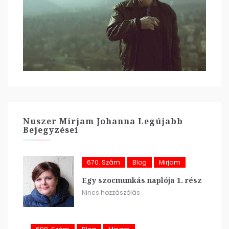
Nuszer Mirjam Johanna Legújabb
Bejegyzései
670. Szám
Blog
Mirjam
Egy szocmunkás naplója 1. rész
Nincs hozzászólás