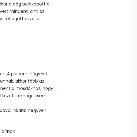
kkor a dög belekapott a
t-vert mindent, ami az
és röhögött azzal a
ött. A placcon négy-öt
vannak, akkor több az
trament a mosdókhoz, hogy
z átkozott remegés sem
arcával inkább negyven
 bírnak