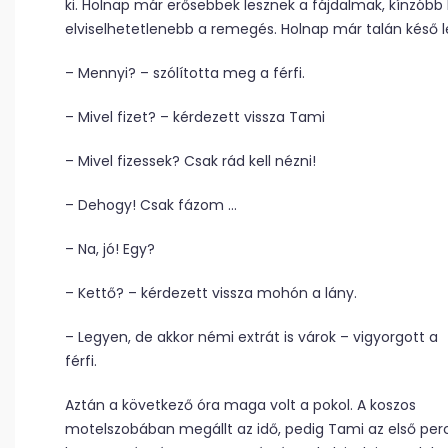
ki. Holnap már erősebbek lesznek a fájdalmak, kínzóbb 
elviselhetetlenebb a remegés. Holnap már talán késő l
– Mennyi? – szólította meg a férfi.
– Mivel fizet? – kérdezett vissza Tami
– Mivel fizessek? Csak rád kell nézni!
– Dehogy! Csak fázom …
– Na, jó! Egy?
– Kettő? – kérdezett vissza mohón a lány.
– Legyen, de akkor némi extrát is várok – vigyorgott a
férfi.
Aztán a következő óra maga volt a pokol. A koszos
motelszobában megállt az idő, pedig Tami az első perc