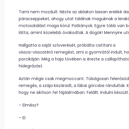
Tami nem mozdult. Nézte az ablakon lassan erekké d
páracseppeket, ahogy utat találnak maguknak a lerakó
motoszkálást maga körül. Patkányok. Egyre több van be
látta, amint közelebb óvakodtak. A dögök! Mennyire utá
Hallgatta a saját szívverését, próbálta csitítani a
vissza-visszatérő remegést, ami a gyomrától indult, 
porcikáján. Még a haja tövében is érezte a csillapíthat
hidegrázást.
Aztán mégis csak megmoccant. Túlságosan felerősöd
remegés, a szája kiszáradt, a lábai görcsbe rándultak. K
hogy ne sikítson fel fájdalmában. Felállt. Indulni készült.
– Elmész?
– El.