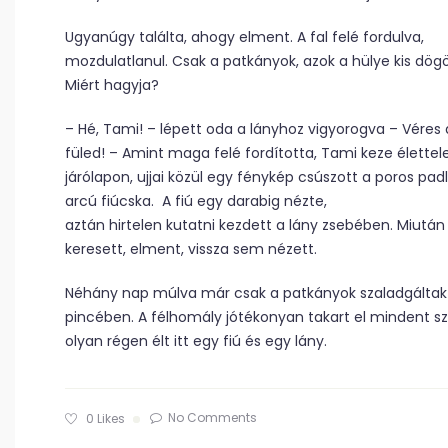
Ugyanúgy találta, ahogy elment. A fal felé fordulva,
mozdulatlanul. Csak a patkányok, azok a hülye kis dögö
Miért hagyja?
– Hé, Tami! – lépett oda a lányhoz vigyorogva – Véres 
füled! – Amint maga felé fordította, Tami keze élette
járólapon, ujjai közül egy fénykép csúszott a poros padl
arcú fiúcska.
A fiú egy darabig nézte,
aztán hirtelen kutatni kezdett a lány zsebében. Miután
keresett, elment, vissza sem nézett.
Néhány nap múlva már csak a patkányok szaladgáltak
pincében. A félhomály jótékonyan takart el mindent s
olyan régen élt itt egy fiú és egy lány.
No Comments
0
Likes