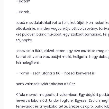
– Hozol?
– Hozok.
Lassú mozdulatokkal vette fel a kabátját. Nem sokat ke
öltözködnie, minden vagyonkája ott volt sovány, töréke
két pulóver, barna fiúkabát, egy szakadt tornacipő, fél 
sál, sapka.
Lenézett a fiúra, akivel lassan egy éve osztotta meg a
Szeretett volna visszabújni mellé, hallgatni, hogy dobo
felmelegíteni.
– Tami! – szólt utána a fiú – hozzál kenyeret is!
Nem válaszolt. Miért áltassa a fiút?
Kifele menet megbotlott valamiben. Egy döglött patk
hevert a lába előtt. Undor fogta el. Egyszer Zsolci meg
fenevadat és a nyakába tette. Érezte az apró, puha lá