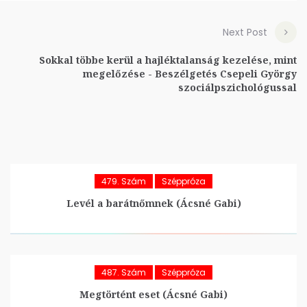
Next Post
Sokkal többe kerül a hajléktalanság kezelése, mint
megelőzése - Beszélgetés Csepeli György
szociálpszichológussal
479. Szám
Széppróza
Levél a barátnőmnek (Ácsné Gabi)
487. Szám
Széppróza
Megtörtént eset (Ácsné Gabi)