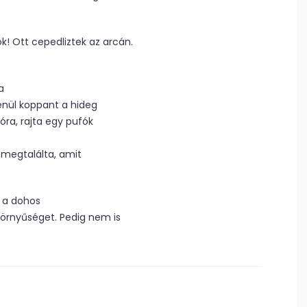
k! Ott cepedliztek az arcán.
a
lenül koppant a hideg
óra, rajta egy pufók
 megtalálta, amit
 a dohos
zörnyűséget. Pedig nem is