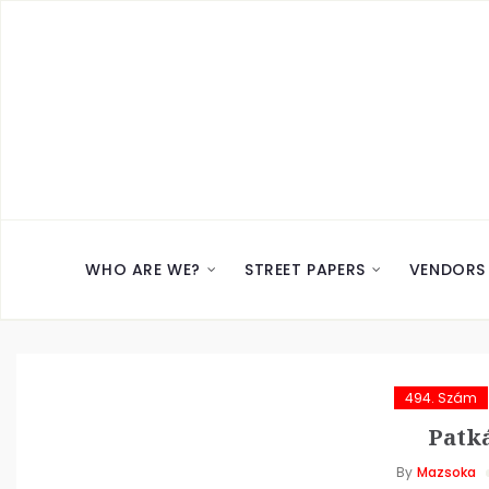
WHO ARE WE?
STREET PAPERS
VENDORS
494. Szám
Patk
By
Mazsoka