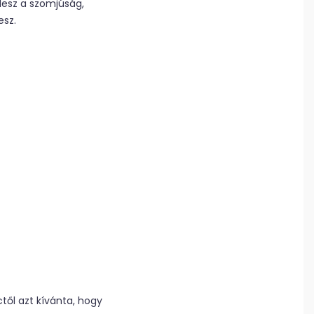
lesz a szomjúság,
esz.
től azt kívánta, hogy