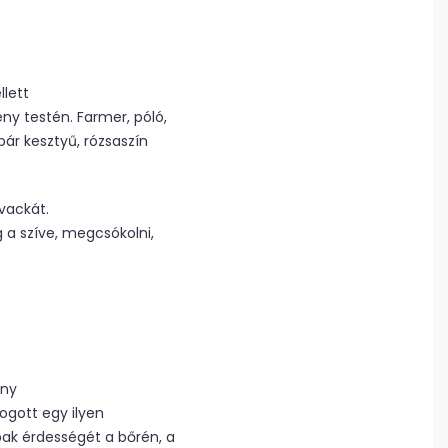
llett
ny testén. Farmer, póló,
pár kesztyű, rózsaszín
 vackát.
g a szíve, megcsókolni,
ány
fogott egy ilyen
bak érdességét a bőrén, a