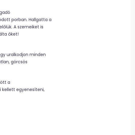
agadó
dott porban. Hallgatta a
lőlük. A szemeiket is
lta őket!
hogy uralkodjon minden
atlan, görcsös
ött a
i kellett egyenesíteni,