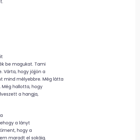
t.
it
őtték be magukat. Tami
 Várta, hogy jöjjön a
nt mind mélyebbre. Még látta
. Még hallotta, hogy
lveszett a hangja,
 a
nehogy a lányt
 Kiment, hogy a
Nem maradt el sokáig.