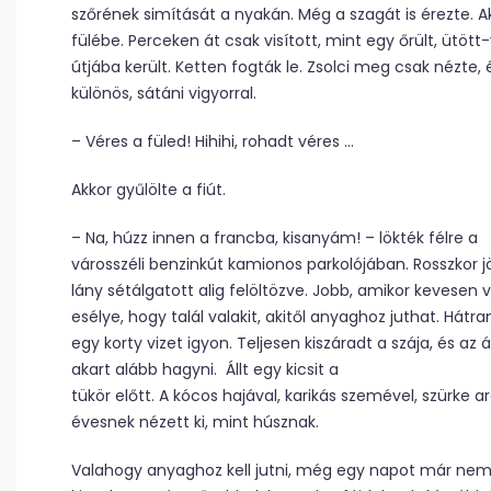
szőrének simítását a nyakán. Még a szagát is érezte. A
fülébe. Perceken át csak visított, mint egy őrült, ütöt
útjába került. Ketten fogták le. Zsolci meg csak nézte, 
különös, sátáni vigyorral.
– Véres a füled! Hihihi, rohadt véres …
Akkor gyűlölte a fiút.
– Na, húzz innen a francba, kisanyám! – lökték félre a
városszéli benzinkút kamionos parkolójában. Rosszkor j
lány sétálgatott alig felöltözve. Jobb, amikor kevesen 
esélye, hogy talál valakit, akitől anyaghoz juthat. Há
egy korty vizet igyon. Teljesen kiszáradt a szája, és a
akart alább hagyni.
Állt egy kicsit a
tükör előtt. A kócos hajával, karikás szemével, szürke 
évesnek nézett ki, mint húsznak.
Valahogy anyaghoz kell jutni, még egy napot már nem