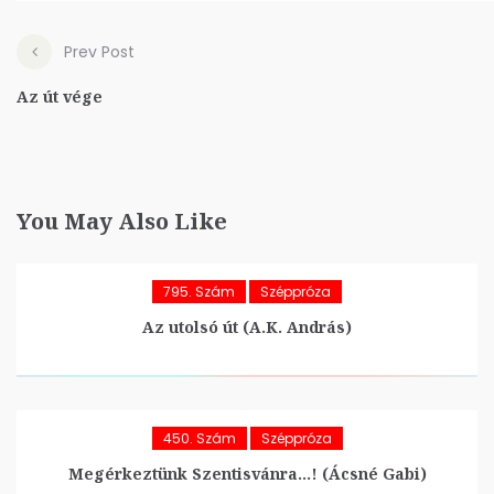
Prev Post
Az út vége
You May Also Like
795. Szám
Széppróza
Az utolsó út (A.K. András)
450. Szám
Széppróza
Megérkeztünk Szentisvánra…! (Ácsné Gabi)