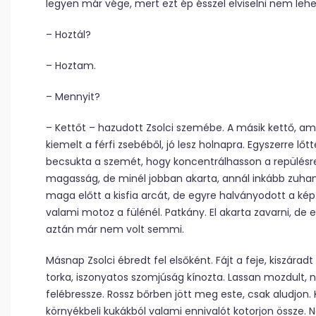
legyen már vége, mert ezt ép ésszel elviselni nem lehe
– Hoztál?
– Hoztam.
– Mennyit?
– Kettőt – hazudott Zsolci szemébe. A másik kettő, am
kiemelt a férfi zsebéből, jó lesz holnapra. Egyszerre l
becsukta a szemét, hogy koncentrálhasson a repülésre.
magasság, de minél jobban akarta, annál inkább zuha
maga előtt a kisfia arcát, de egyre halványodott a kép
valami motoz a fülénél. Patkány. El akarta zavarni, de e
aztán már nem volt semmi.
Másnap Zsolci ébredt fel elsőként. Fájt a feje, kiszáradt
torka, iszonyatos szomjúság kínozta. Lassan mozdult, 
felébressze. Rossz bőrben jött meg este, csak aludjon.
környékbeli kukákból valami ennivalót kotorjon össze. 