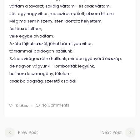
vártam a tavaszt, sokáig vártam… és csak vártam.
Jött egy nagy vihar, messzire repített, el sem hittem.
Még ma sem hiszem, Isten döntött helyettem,
és társra leltem,
vele egybe olvadtam.
Azóta fújhat a szél, jöhet bármilyen vihar,
társammal boldogan szállunk!
Színes virágos rétre hulltunk, minden gyönyörű és szép,
de nagyon vágyunk – lombos fák legyünk,
hol nem lesz magány, félelem,
csak boldogság, szerető család!
No Comments
0
Likes
Prev Post
Next Post