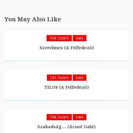
You May Also Like
758. Szám
Vers
Szerelmes (A Felfedező)
747. Szám
Vers
TILOS (A Felfedező)
798. Szám
Vers
Szabadság…. (Ácsné Gabi)