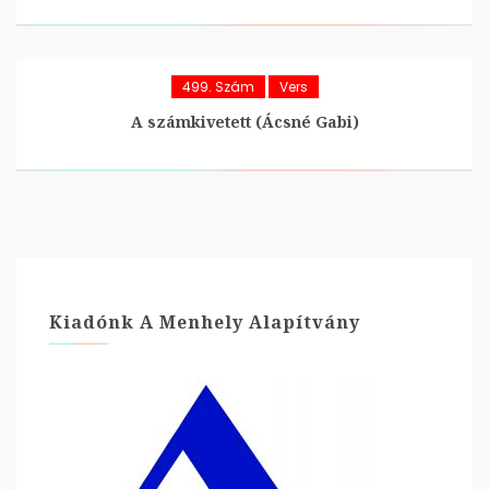
499. Szám
Vers
A számkivetett (Ácsné Gabi)
Kiadónk A Menhely Alapítvány