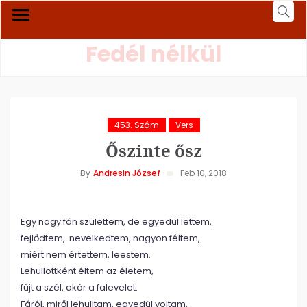
Fedél nélkül
453. Szám
Vers
Őszinte ősz
By
Andresin József
Feb 10, 2018
Egy nagy fán születtem, de egyedül lettem,
fejlődtem, nevelkedtem, nagyon féltem,
miért nem értettem, leestem.
Lehullottként éltem az életem,
fújt a szél, akár a falevelet.
Fáról, miről lehulltam, egyedül voltam,