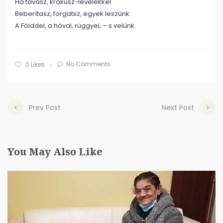
Ha tavasz, krókusz-levelekkel
Beberítasz, forgatsz, egyek leszünk:
A Földdel, a hóval, rüggyel, – s velünk.
No Comments
0
Likes
Prev Post
Next Post
You May Also Like