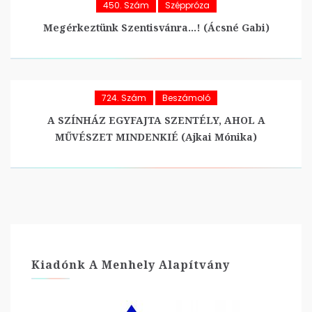
450. Szám
Széppróza
Megérkeztünk Szentisvánra…! (Ácsné Gabi)
724. Szám
Beszámoló
A SZÍNHÁZ EGYFAJTA SZENTÉLY, AHOL A
MŰVÉSZET MINDENKIÉ (Ajkai Mónika)
Kiadónk A Menhely Alapítvány