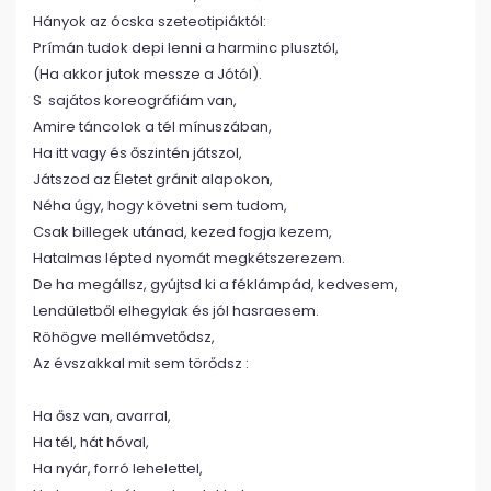
Hányok az ócska szeteotipiáktól:
Prímán tudok depi lenni a harminc plusztól,
(Ha akkor jutok messze a Jótól).
S sajátos koreográfiám van,
Amire táncolok a tél mínuszában,
Ha itt vagy és őszintén játszol,
Játszod az Életet gránit alapokon,
Néha úgy, hogy követni sem tudom,
Csak billegek utánad, kezed fogja kezem,
Hatalmas lépted nyomát megkétszerezem.
De ha megállsz, gyújtsd ki a féklámpád, kedvesem,
Lendületből elhegylak és jól hasraesem.
Röhögve mellémvetődsz,
Az évszakkal mit sem törődsz :
Ha ősz van, avarral,
Ha tél, hát hóval,
Ha nyár, forró lehelettel,