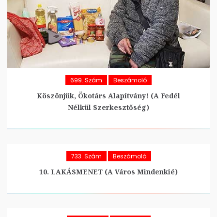
699. Szám
Beszámoló
Köszönjük, Ökotárs Alapítvány! (A Fedél
Nélkül Szerkesztőség)
733. Szám
Beszámoló
10. LAKÁSMENET (A Város Mindenkié)