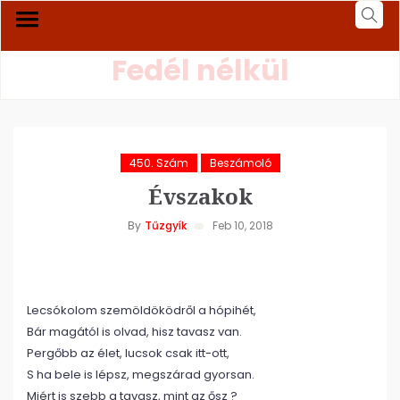
Fedél nélkül
450. Szám
Beszámoló
Évszakok
By
Tűzgyík
Feb 10, 2018
Lecsókolom szemöldöködről a hópihét,
Bár magától is olvad, hisz tavasz van.
Pergőbb az élet, lucsok csak itt-ott,
S ha bele is lépsz, megszárad gyorsan.
Miért is szebb a tavasz, mint az ősz ?