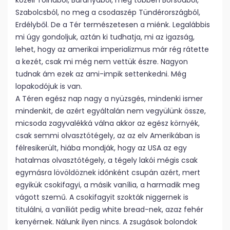
közeli Tolnából, Baranyából, még többen Borsodból,
Szabolcsból, no meg a csodaszép Tündérországból,
Erdélyből. De a Tér természetesen a miénk. Legalábbis
mi úgy gondoljuk, aztán ki tudhatja, mi az igazság,
lehet, hogy az amerikai imperializmus már rég rátette
a kezét, csak mi még nem vettük észre. Nagyon
tudnak ám ezek az ami-impik settenkedni. Még
lopakodójuk is van.
A Téren egész nap nagy a nyüzsgés, mindenki ismer
mindenkit, de azért egyáltalán nem vegyülünk össze,
micsoda zagyvalékká válna akkor az egész környék,
csak semmi olvasztótégely, az az elv Amerikában is
félresikerült, hiába mondják, hogy az USA az egy
hatalmas olvasztótégely, a tégely lakói mégis csak
egymásra lövöldöznek időnként csupán azért, mert
egyikük csokifagyi, a másik vanília, a harmadik meg
vágott szemű. A csokifagyit szokták niggernek is
titulálni, a vaníliát pedig white bread-nek, azaz fehér
kenyérnek. Nálunk ilyen nincs. A zsugások bolondok