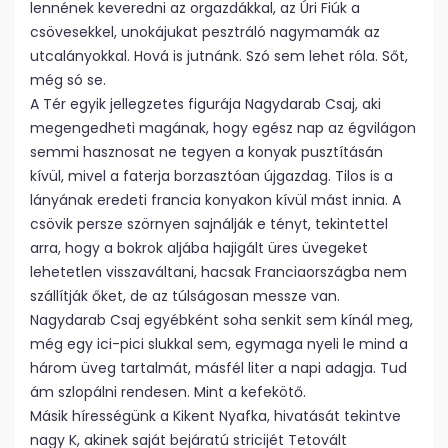
lennének keveredni az orgazdákkal, az Úri Fiúk a
csövesekkel, unokájukat pesztráló nagymamák az
utcalányokkal. Hová is jutnánk. Szó sem lehet róla. Sőt,
még só se.
A Tér egyik jellegzetes figurája Nagydarab Csaj, aki
megengedheti magának, hogy egész nap az égvilágon
semmi hasznosat ne tegyen a konyak pusztításán
kívül, mivel a faterja borzasztóan újgazdag. Tilos is a
lányának eredeti francia konyakon kívül mást innia. A
csövik persze szörnyen sajnálják e tényt, tekintettel
arra, hogy a bokrok aljába hajigált üres üvegeket
lehetetlen visszaváltani, hacsak Franciaországba nem
szállítják őket, de az túlságosan messze van.
Nagydarab Csaj egyébként soha senkit sem kínál meg,
még egy ici-pici slukkal sem, egymaga nyeli le mind a
három üveg tartalmát, másfél liter a napi adagja. Tud
ám szlopálni rendesen. Mint a kefekötő.
Másik hírességünk a Kikent Nyafka, hivatását tekintve
nagy K, akinek saját bejáratú stricijét Tetovált