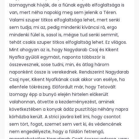
Izomagynak hívják, de a fiúnak egyéb elfoglaltsága is
van, mert néha napokig meg sem jelenik a Téren.
Valami szuper titkos elfoglaltsága lehet, mert senki
sem tudja, mi az, pedig mindenki kíváncsi rá, ergo
mindenki fülel is, sasol is, mégse tud senki semmit,
tehát csakis szuper titkos elfoglaltság lehet. Ez világos.
Mint ahogyan az is, hogy Nagydarab Csaj és Kikent
Nyafka gyűlöli egymást, naponta többször is
összevesznek, sose tudni, min, és átlag három
naponként össze is verekednek. Rendszerint Nagydarab
Csaj nyer, Kikent Nyafkának csak akkor van esélye, ha
ellenfele tökrészeg. Előfordult már, hogy Tetovált
Izomagy épp a bunyó elején hirtelen előkerült
valahonnan, átvette a kezdeményezést, aminek
következtében a konyak ádáz pusztítója néhány napra
kórházba került. A strici javára kell írni, hogy csontot
sem tört, fogat, szemet sem vert ki, és védencének
nem engedélyezte, hogy a földön fetrengő,