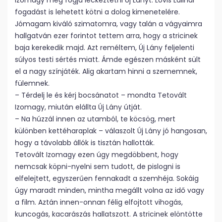
Izomagy meg fogja leckéztetni Új Lányt. Lovis Lalinál
fogadást is lehetett kötni a dolog kimenetelére.
Jómagam kiváló szimatomra, vagy talán a vágyaimra
hallgatván ezer forintot tettem arra, hogy a stricinek
baja kerekedik majd. Azt reméltem, Új Lány feljelenti
súlyos testi sértés miatt. Ámde egészen másként sült
el a nagy színjáték. Alig akartam hinni a szememnek,
fülemnek.
– Térdelj le és kérj bocsánatot – mondta Tetovált
Izomagy, miután elállta Új Lány útját.
– Na húzzál innen az utamból, te köcsög, mert
különben kettéharaplak – válaszolt Új Lány jó hangosan,
hogy a távolabb állók is tisztán hallották.
Tetovált Izomagy ezen úgy megdöbbent, hogy
nemcsak köpni-nyelni sem tudott, de pislogni is
elfelejtett, egyszerűen fennakadt a szemhéja. Sokáig
úgy maradt minden, mintha megállt volna az idő vagy
a film. Aztán innen-onnan félig elfojtott vihogás,
kuncogás, kacarászás hallatszott. A stricinek elöntötte