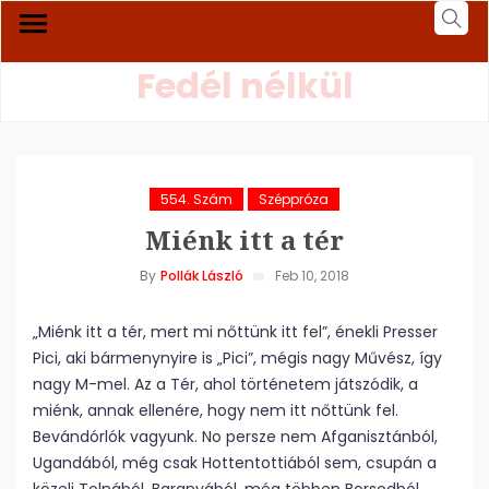
Fedél nélkül
554. Szám
Széppróza
Miénk itt a tér
By
Pollák László
Feb 10, 2018
„Miénk itt a tér, mert mi nőttünk itt fel”, énekli Presser
Pici, aki bármenynyire is „Pici”, mégis nagy Művész, így
nagy M-mel. Az a Tér, ahol történetem játszódik, a
miénk, annak ellenére, hogy nem itt nőttünk fel.
Bevándórlók vagyunk. No persze nem Afganisztánból,
Ugandából, még csak Hottentottiából sem, csupán a