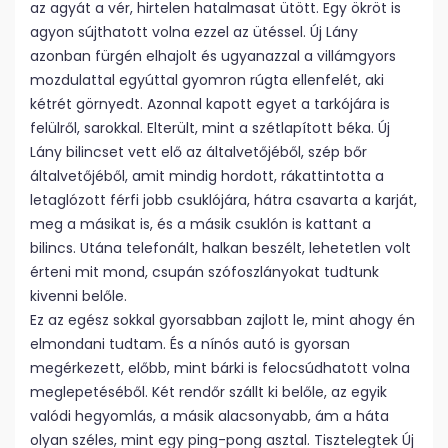
az agyát a vér, hirtelen hatalmasat ütött. Egy ökröt is
agyon sújthatott volna ezzel az ütéssel. Új Lány
azonban fürgén elhajolt és ugyanazzal a villámgyors
mozdulattal egyúttal gyomron rúgta ellenfelét, aki
kétrét görnyedt. Azonnal kapott egyet a tarkójára is
felülről, sarokkal. Elterült, mint a szétlapított béka. Új
Lány bilincset vett elő az általvetőjéből, szép bőr
általvetőjéből, amit mindig hordott, rákattintotta a
letaglózott férfi jobb csuklójára, hátra csavarta a karját,
meg a másikat is, és a másik csuklón is kattant a
bilincs. Utána telefonált, halkan beszélt, lehetetlen volt
érteni mit mond, csupán szófoszlányokat tudtunk
kivenni belőle.
Ez az egész sokkal gyorsabban zajlott le, mint ahogy én
elmondani tudtam. És a nínós autó is gyorsan
megérkezett, előbb, mint bárki is felocsúdhatott volna
meglepetéséből. Két rendőr szállt ki belőle, az egyik
valódi hegyomlás, a másik alacsonyabb, ám a háta
olyan széles, mint egy ping-pong asztal. Tisztelegtek Új