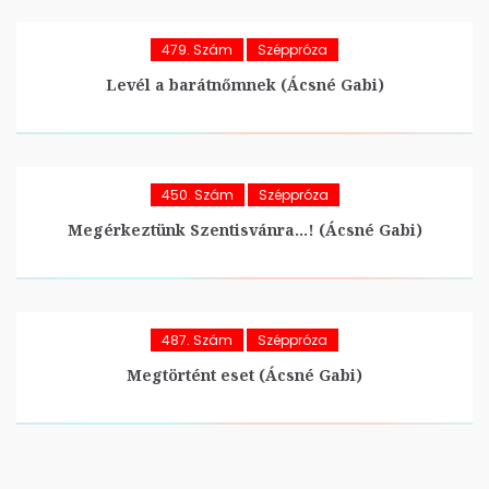
479. Szám
Széppróza
Levél a barátnőmnek (Ácsné Gabi)
450. Szám
Széppróza
Megérkeztünk Szentisvánra…! (Ácsné Gabi)
487. Szám
Széppróza
Megtörtént eset (Ácsné Gabi)