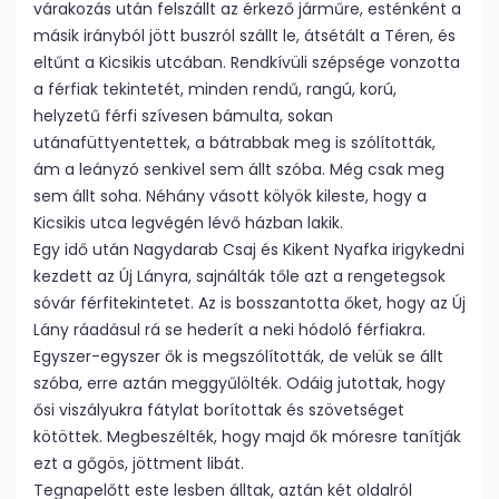
várakozás után felszállt az érkező járműre, esténként a
másik irányból jött buszról szállt le, átsétált a Téren, és
eltűnt a Kicsikis utcában. Rendkívüli szépsége vonzotta
a férfiak tekintetét, minden rendű, rangú, korú,
helyzetű férfi szívesen bámulta, sokan
utánafüttyentettek, a bátrabbak meg is szólították,
ám a leányzó senkivel sem állt szóba. Még csak meg
sem állt soha. Néhány vásott kölyök kileste, hogy a
Kicsikis utca legvégén lévő házban lakik.
Egy idő után Nagydarab Csaj és Kikent Nyafka irigykedni
kezdett az Új Lányra, sajnálták tőle azt a rengetegsok
sóvár férfitekintetet. Az is bosszantotta őket, hogy az Új
Lány ráadásul rá se hederít a neki hódoló férfiakra.
Egyszer-egyszer ők is megszólították, de velük se állt
szóba, erre aztán meggyűlölték. Odáig jutottak, hogy
ősi viszályukra fátylat borítottak és szövetséget
kötöttek. Megbeszélték, hogy majd ők móresre tanítják
ezt a gőgös, jöttment libát.
Tegnapelőtt este lesben álltak, aztán két oldalról