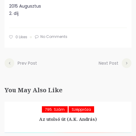
2015 Augusztus
2. díj
No Comments
0
Likes
Prev Post
Next Post
You May Also Like
795. Szám
Széppróza
Az utolsó út (A.K. András)