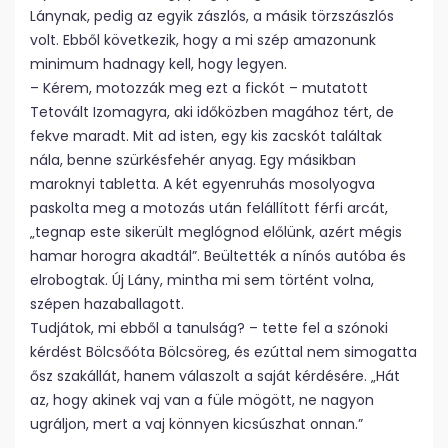
Lánynak, pedig az egyik zászlós, a másik törzszászlós
volt. Ebből következik, hogy a mi szép amazonunk
minimum hadnagy kell, hogy legyen.
– Kérem, motozzák meg ezt a fickót – mutatott
Tetovált Izomagyra, aki időközben magához tért, de
fekve maradt. Mit ad isten, egy kis zacskót találtak
nála, benne szürkésfehér anyag. Egy másikban
maroknyi tabletta. A két egyenruhás mosolyogva
paskolta meg a motozás után felállított férfi arcát,
„tegnap este sikerült meglógnod előlünk, azért mégis
hamar horogra akadtál”. Beültették a nínós autóba és
elrobogtak. Új Lány, mintha mi sem történt volna,
szépen hazaballagott.
Tudjátok, mi ebből a tanulság? – tette fel a szónoki
kérdést Bölcsőóta Bölcsöreg, és ezúttal nem simogatta
ősz szakállát, hanem válaszolt a saját kérdésére. „Hát
az, hogy akinek vaj van a füle mögött, ne nagyon
ugráljon, mert a vaj könnyen kicsúszhat onnan.”