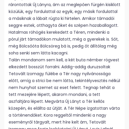
rárontottak Új Lányra, ám az meglepően fürgén kisiklott
közülük, egy fordulattal az egyik, egy másik fordulattal
a másiknak a lábait rúgta ki hirtelen. Amikor támadói
seggre estek, otthagyta őket és szépen hazaballagott.
Hatalmas röhögés kerekedett a Téren, mindenki a
pórul járt támadókon mulatott, még a gyerekek is. Sőt,
még Bölcsőóta Bölcsöreg bá is, pedig őt állítólag még
soha senki sem látta kacagni.
Talán mondanom sem kell, a két buta némber rögvest
elkezdett bosszút forralni. Addig-addig duruzsoltak
Tetovált Izomagy fülébe a Tér nagy nyilvánossága
előtt, amíg a strici be nem látta, tekintélyvesztés nélkül
nem hunyhat szemet az eset felett. Tegnap tehát a
tett mezejére lépett, akarom mondani, a tett
aszfaltjára lépett. Megvárta Új Lányt a Tér kellős
közepén, és elállta az útját. A Tér Népe izgatottan várta
a történendőket. Kora reggeltől mindenki a nagy
eseményről tárgyalt, mert híre kelt ám, Tetovált