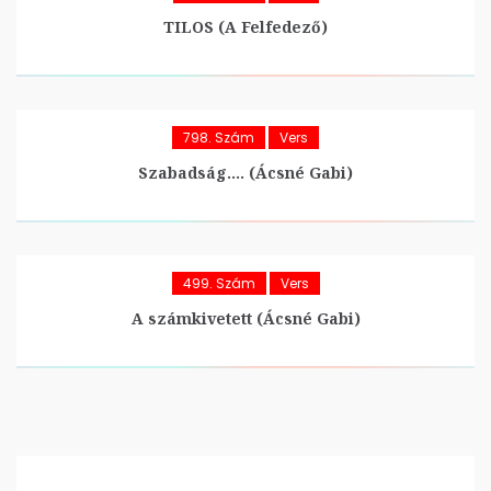
TILOS (A Felfedező)
798. Szám
Vers
Szabadság…. (Ácsné Gabi)
499. Szám
Vers
A számkivetett (Ácsné Gabi)