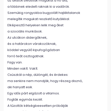
az állatok beássák magukat a hó alá,
a többinek eledelt raknak ki a vadőrök.
Szemükig rongyokba bugyolált hajléktalanok
melegítik magukat reszkető kutyáikkal.
Elképesztő helyeken lelik meg őket
a szociális munkások.
Az utcákon didergőknek,
és a határokon várakozóknak,
köddel vegyülő kipufogógázban
forró teát osztogatnak.
Fagy van.
Minden vakít. Vakít.
Csúszkál a nép, dülöngél, és érdekes:
ma senkire nem mondják, hogy részeg disznó,
aki hanyatt esik.
Egy idős párt elgázolt a villamos.
Fogták egymás kezét.
A tűzoltók kétségbeesetten próbálják