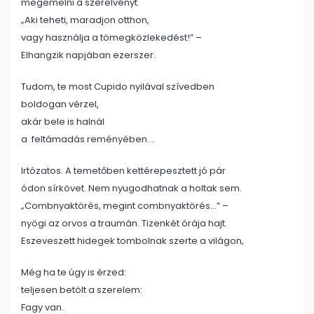
megemelni a szerelvényt.
„Aki teheti, maradjon otthon,
vagy használja a tömegközlekedést!” –
Elhangzik napjában ezerszer.
Tudom, te most Cupido nyilával szívedben
boldogan vérzel,
akár bele is halnál
a feltámadás reményében….
Irtózatos. A temetőben kettérepesztett jó pár
ódon sírkövet. Nem nyugodhatnak a holtak sem.
„Combnyaktörés, megint combnyaktörés…” –
nyögi az orvos a traumán. Tizenkét órája hajt.
Eszeveszett hidegek tombolnak szerte a világon,
Még ha te úgy is érzed:
teljesen betölt a szerelem:
Fagy van.