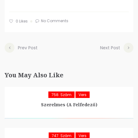
No Comments
0
Likes
Prev Post
Next Post
You May Also Like
758. Szám
Vers
Szerelmes (A Felfedező)
747. Szám
Vers