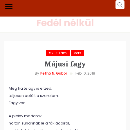
Fedél nélkül
521. Szám
Vers
Májusi fagy
By
Pethő N. Gábor
Feb 10, 2018
Még ha te úgy is érzed,
teljesen betölt a szerelem:
Fagy van.
A piciny madarak
holtan zuhannak le a fák ágairól,