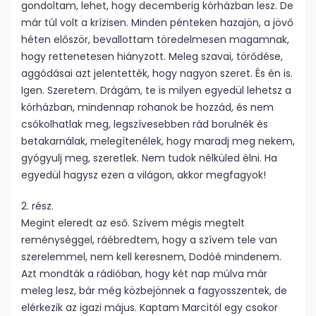
gondoltam, lehet, hogy decemberig kórházban lesz. De
már túl volt a krízisen. Minden pénteken hazajön, a jövő
héten először, bevallottam töredelmesen magamnak,
hogy rettenetesen hiányzott. Meleg szavai, törődése,
aggódásai azt jelentették, hogy nagyon szeret. És én is.
Igen. Szeretem. Drágám, te is milyen egyedül lehetsz a
kórházban, mindennap rohanok be hozzád, és nem
csókolhatlak meg, legszívesebben rád borulnék és
betakarnálak, melegítenélek, hogy maradj meg nekem,
gyógyulj meg, szeretlek. Nem tudok nélküled élni. Ha
egyedül hagysz ezen a világon, akkor megfagyok!
2. rész.
Megint eleredt az eső. Szívem mégis megtelt
reménységgel, ráébredtem, hogy a szívem tele van
szerelemmel, nem kell keresnem, Dodóé mindenem.
Azt mondták a rádióban, hogy két nap múlva már
meleg lesz, bár még közbejönnek a fagyosszentek, de
elérkezik az igazi május. Kaptam Marcitól egy csokor