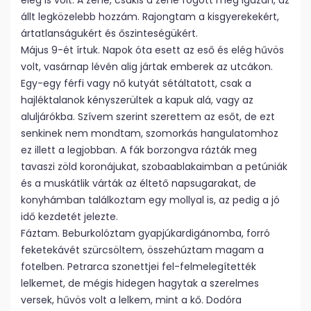
elég is volt. A zene, csakis a zene fogott meg igazán, az
állt legközelebb hozzám. Rajongtam a kisgyerekekért,
ártatlanságukért és őszinteségükért.
Május 9-ét írtuk. Napok óta esett az eső és elég hűvös
volt, vasárnap lévén alig jártak emberek az utcákon.
Egy-egy férfi vagy nő kutyát sétáltatott, csak a
hajléktalanok kényszerültek a kapuk alá, vagy az
aluljárókba. Szívem szerint szerettem az esőt, de ezt
senkinek nem mondtam, szomorkás hangulatomhoz
ez illett a legjobban. A fák borzongva rázták meg
tavaszi zöld koronájukat, szobaablakaimban a petúniák
és a muskátlik várták az éltető napsugarakat, de
konyhámban találkoztam egy mollyal is, az pedig a jó
idő kezdetét jelezte.
Fáztam. Beburkolóztam gyapjúkardigánomba, forró
feketekávét szürcsöltem, összehúztam magam a
fotelben. Petrarca szonettjei fel-felmelegítették
lelkemet, de mégis hidegen hagytak a szerelmes
versek, hűvös volt a lelkem, mint a kő. Dodóra