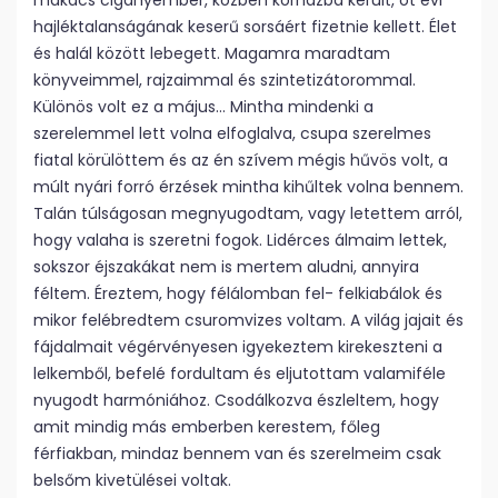
makacs cigányember, közben kórházba került, öt évi
hajléktalanságának keserű sorsáért fizetnie kellett. Élet
és halál között lebegett. Magamra maradtam
könyveimmel, rajzaimmal és szintetizátorommal.
Különös volt ez a május… Mintha mindenki a
szerelemmel lett volna elfoglalva, csupa szerelmes
fiatal körülöttem és az én szívem mégis hűvös volt, a
múlt nyári forró érzések mintha kihűltek volna bennem.
Talán túlságosan megnyugodtam, vagy letettem arról,
hogy valaha is szeretni fogok. Lidérces álmaim lettek,
sokszor éjszakákat nem is mertem aludni, annyira
féltem. Éreztem, hogy félálomban fel- felkiabálok és
mikor felébredtem csuromvizes voltam. A világ jajait és
fájdalmait végérvényesen igyekeztem kirekeszteni a
lelkemből, befelé fordultam és eljutottam valamiféle
nyugodt harmóniához. Csodálkozva észleltem, hogy
amit mindig más emberben kerestem, főleg
férfiakban, mindaz bennem van és szerelmeim csak
belsőm kivetülései voltak.