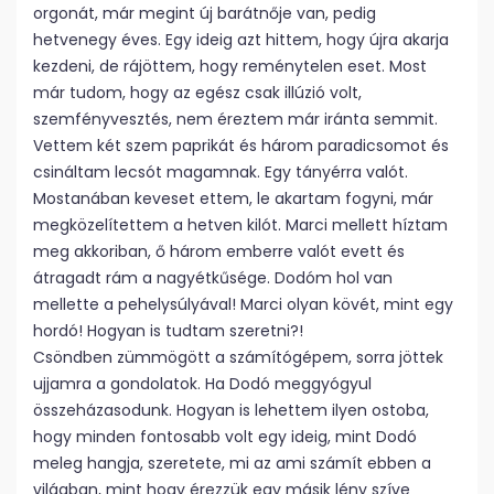
orgonát, már megint új barátnője van, pedig
hetvenegy éves. Egy ideig azt hittem, hogy újra akarja
kezdeni, de rájöttem, hogy reménytelen eset. Most
már tudom, hogy az egész csak illúzió volt,
szemfényvesztés, nem éreztem már iránta semmit.
Vettem két szem paprikát és három paradicsomot és
csináltam lecsót magamnak. Egy tányérra valót.
Mostanában keveset ettem, le akartam fogyni, már
megközelítettem a hetven kilót. Marci mellett híztam
meg akkoriban, ő három emberre valót evett és
átragadt rám a nagyétkűsége. Dodóm hol van
mellette a pehelysúlyával! Marci olyan kövét, mint egy
hordó! Hogyan is tudtam szeretni?!
Csöndben zümmögött a számítógépem, sorra jöttek
ujjamra a gondolatok. Ha Dodó meggyógyul
összeházasodunk. Hogyan is lehettem ilyen ostoba,
hogy minden fontosabb volt egy ideig, mint Dodó
meleg hangja, szeretete, mi az ami számít ebben a
világban, mint hogy érezzük egy másik lény szíve