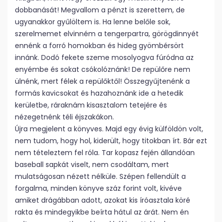
dobbanását! Megvallom a pénzt is szerettem, de
ugyanakkor gyűlöltem is. Ha lenne belőle sok,
szerelmemet elvinném a tengerpartra, görögdinnyét
ennénk a forró homokban és hideg gyömbérsört
innánk. Dodó fekete szeme mosolyogva fúródna az
enyémbe és sokat csókolóznánk! De repülőre nem
ülnénk, mert félek a repülőktől! Összegyűjtenénk a
formás kavicsokat és hazahoznánk ide a hetedik
kerületbe, ráraknám kisasztalom tetejére és
nézegetnénk téli éjszakákon.
Újra megjelent a könyves. Majd egy évig külföldön volt,
nem tudom, hogy hol, kiderült, hogy titokban írt. Bár ezt
nem tételeztem fel róla. Tar kopasz fején állandóan
baseball sapkát viselt, nem csodáltam, mert
mulatságosan nézett nélküle. Szépen fellendült a
forgalma, minden könyve száz forint volt, kivéve
amiket drágábban adott, azokat kis íróasztala köré
rakta és mindegyikbe beírta hátul az árát. Nem én