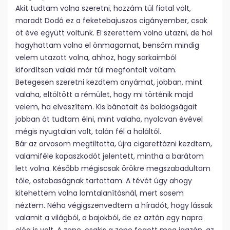
Akit tudtam volna szeretni, hozzám túl fiatal volt,
maradt Dodó ez a feketebajuszos cigányember, csak
öt éve együtt voltunk. El szerettem volna utazni, de hol
hagyhattam volna el önmagamat, bensőm mindig
velem utazott volna, ahhoz, hogy sarkaimból
kifordítson valaki már túl megfontolt voltam.
Betegesen szeretni kezdtem anyámat, jobban, mint
valaha, eltöltött a rémület, hogy mi történik majd
velem, ha elveszítem. Kis bánatait és boldogságait
jobban át tudtam élni, mint valaha, nyolcvan évével
mégis nyugtalan volt, talán fél a haláltól.
Bár az orvosom megtiltotta, újra cigarettázni kezdtem,
valamiféle kapaszkodót jelentett, mintha a barátom
lett volna. Később mégiscsak örökre megszabadultam
tőle, ostobaságnak tartottam. A tévét úgy ahogy
kitehettem volna lomtalanításnál, mert sosem
néztem. Néha végigszenvedtem a híradót, hogy lássak
valamit a világból, a bajokból, de ez aztán egy napra