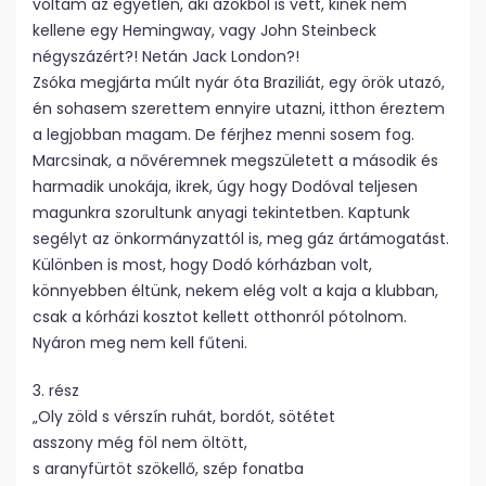
voltam az egyetlen, aki azokból is vett, kinek nem
kellene egy Hemingway, vagy John Steinbeck
négyszázért?! Netán Jack London?!
Zsóka megjárta múlt nyár óta Braziliát, egy örök utazó,
én sohasem szerettem ennyire utazni, itthon éreztem
a legjobban magam. De férjhez menni sosem fog.
Marcsinak, a nővéremnek megszületett a második és
harmadik unokája, ikrek, úgy hogy Dodóval teljesen
magunkra szorultunk anyagi tekintetben. Kaptunk
segélyt az önkormányzattól is, meg gáz ártámogatást.
Különben is most, hogy Dodó kórházban volt,
könnyebben éltünk, nekem elég volt a kaja a klubban,
csak a kórházi kosztot kellett otthonról pótolnom.
Nyáron meg nem kell fűteni.
3. rész
„Oly zöld s vérszín ruhát, bordót, sötétet
asszony még föl nem öltött,
s aranyfürtöt szökellő, szép fonatba