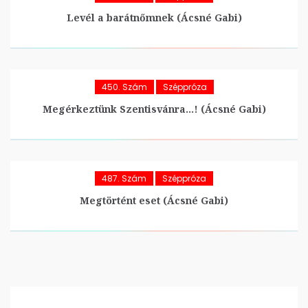
Levél a barátnőmnek (Ácsné Gabi)
450. Szám
Széppróza
Megérkeztünk Szentisvánra…! (Ácsné Gabi)
487. Szám
Széppróza
Megtörtént eset (Ácsné Gabi)