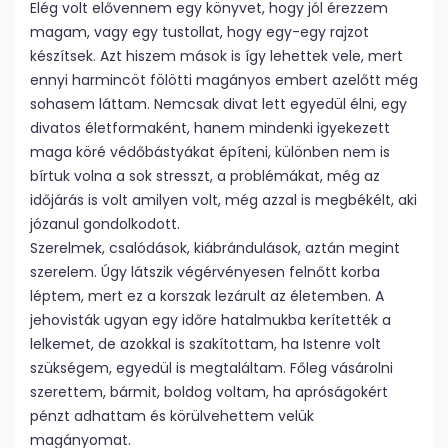
Elég volt elővennem egy könyvet, hogy jól érezzem
magam, vagy egy tustollat, hogy egy-egy rajzot
készítsek. Azt hiszem mások is így lehettek vele, mert
ennyi harmincöt fölötti magányos embert azelőtt még
sohasem láttam. Nemcsak divat lett egyedül élni, egy
divatos életformaként, hanem mindenki igyekezett
maga köré védőbástyákat építeni, különben nem is
bírtuk volna a sok stresszt, a problémákat, még az
időjárás is volt amilyen volt, még azzal is megbékélt, aki
józanul gondolkodott.
Szerelmek, csalódások, kiábrándulások, aztán megint
szerelem. Úgy látszik végérvényesen felnőtt korba
léptem, mert ez a korszak lezárult az életemben. A
jehovisták ugyan egy időre hatalmukba kerítették a
lelkemet, de azokkal is szakítottam, ha Istenre volt
szükségem, egyedül is megtaláltam. Főleg vásárolni
szerettem, bármit, boldog voltam, ha apróságokért
pénzt adhattam és körülvehettem velük
magányomat.