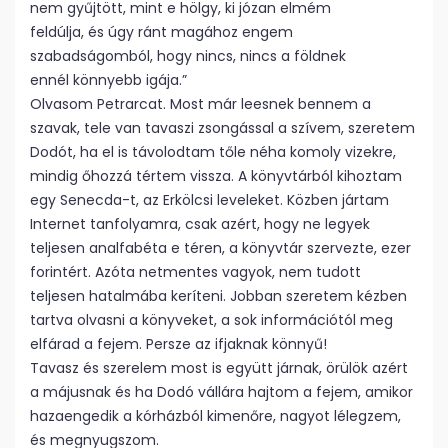
nem gyűjtött, mint e hölgy, ki józan elmém
feldúlja, és úgy ránt magához engem
szabadságomból, hogy nincs, nincs a földnek
ennél könnyebb igája.”
Olvasom Petrarcat. Most már leesnek bennem a
szavak, tele van tavaszi zsongással a szívem, szeretem
Dodót, ha el is távolodtam tőle néha komoly vizekre,
mindig őhozzá tértem vissza. A könyvtárból kihoztam
egy Senecda-t, az Erkölcsi leveleket. Közben jártam
Internet tanfolyamra, csak azért, hogy ne legyek
teljesen analfabéta e téren, a könyvtár szervezte, ezer
forintért. Azóta netmentes vagyok, nem tudott
teljesen hatalmába keríteni. Jobban szeretem kézben
tartva olvasni a könyveket, a sok információtól meg
elfárad a fejem. Persze az ifjaknak könnyű!
Tavasz és szerelem most is együtt járnak, örülök azért
a májusnak és ha Dodó vállára hajtom a fejem, amikor
hazaengedik a kórházból kimenőre, nagyot lélegzem,
és megnyugszom.