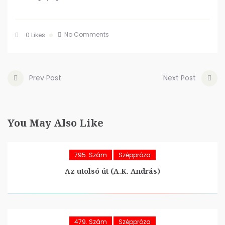
No Comments
0
Likes
Prev Post
Next Post
You May Also Like
795. Szám
Széppróza
Az utolsó út (A.K. András)
479. Szám
Széppróza