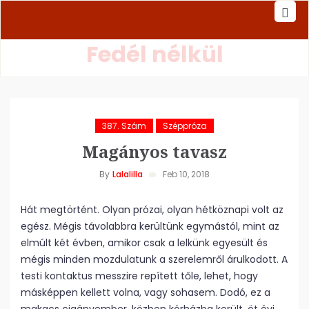
Fedél nélkül
387. Szám
Széppróza
Magányos tavasz
By
Lalalilla
Feb 10, 2018
Hát megtörtént. Olyan prózai, olyan hétköznapi volt az
egész. Mégis távolabbra kerültünk egymástól, mint az
elmúlt két évben, amikor csak a lelkünk egyesült és
mégis minden mozdulatunk a szerelemről árulkodott. A
testi kontaktus messzire repített tőle, lehet, hogy
másképpen kellett volna, vagy sohasem. Dodó, ez a