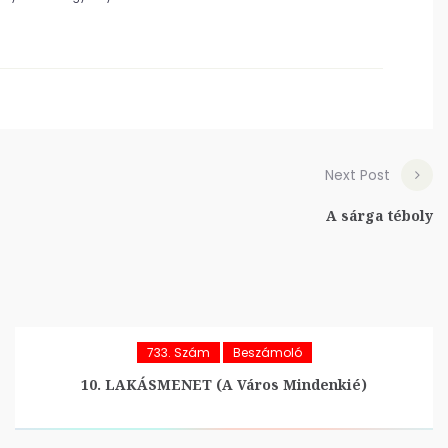
Next Post
A sárga téboly
733. Szám
Beszámoló
10. LAKÁSMENET (A Város Mindenkié)