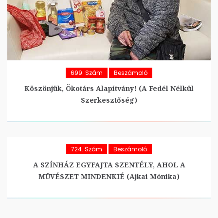
699. Szám
Beszámoló
Köszönjük, Ökotárs Alapítvány! (A Fedél Nélkül
Szerkesztőség)
724. Szám
Beszámoló
A SZÍNHÁZ EGYFAJTA SZENTÉLY, AHOL A
MŰVÉSZET MINDENKIÉ (Ajkai Mónika)