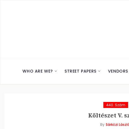
WHO ARE WE?
STREET PAPERS
VENDORS
440. Szám
Költészet V. 
By
Sárközi Lászl