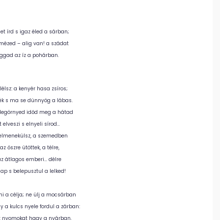
et írd s igaz éled a sárban;
mézed – alig van! a szádat
iggad az íz a pohárban.
élsz: a kenyér hasa zsíros;
zék s ma se dünnyög a lábas.
belegörnyed időd meg a hátad
elveszi s elnyeli sírod…
– elmenekülsz, a szemedben
z őszre ütöttek, a télre,
az átlagos emberi… délre
ap s belepusztul a lelked!
i a célja; ne ülj a mocsárban
 a kulcs nyele fordul a zárban:
z: nyomokat hagy a nyárban.