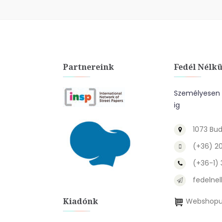
Partnereink
Fedél Nélkü
Személyesen a
ig
1073 Bud
(+36) 2
(+36-1)
fedelnel
Kiadónk
Webshopu