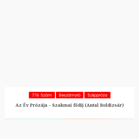
779. Szám
Beszámoló
Széppróza
Az Év Prózája – Szakmai fődíj (Antal Boldizsár)