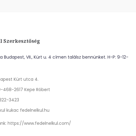
l Szerkesztőség
 Budapest, VII., Kürt u. 4 címen találsz bennünket. H-P: 9-12-
apest Kürt utca 4.
0-468-2617 Kepe Róbert
 322-3423
kul kukac fedelnelkul.hu
nk:
https://www.fedelnelkul.com/