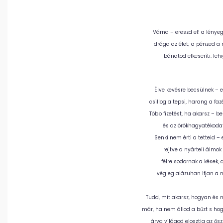
Várna – ereszd el! a lényeg
drága az élet; a pénzed a 
bánatod elkeseríti: leh
Élve kevésre becsülnek – el
csillog a tepsi, harang a fa
Több fizetést, ha akarsz – 
és az örökhagyatékodat 
Senki nem érti a tetteid 
rejtve a nyárteli álmok a
félre sodornak a kések, 
végleg alázuhan ifjan a n
Tudd, mit akarsz, hogyan és m
már, ha nem állod a bűzt s hogy
árva világod elosztja az ős