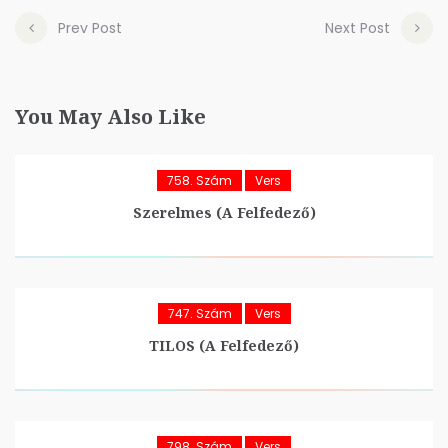
Prev Post
Next Post
You May Also Like
758. Szám
Vers
Szerelmes (A Felfedező)
747. Szám
Vers
TILOS (A Felfedező)
798. Szám
Vers