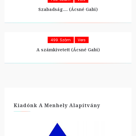
Szabadság…. (Ácsné Gabi)
499. Szám
Vers
A számkivetett (Ácsné Gabi)
Kiadónk A Menhely Alapítvány