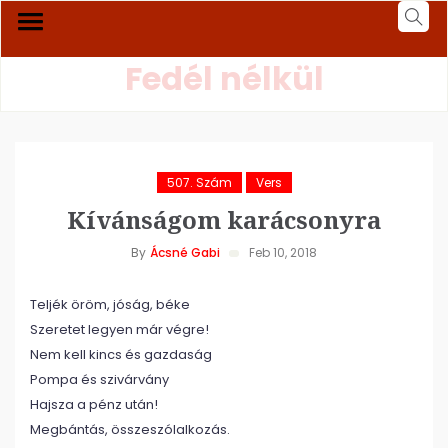
Fedél nélkül
507. Szám
Vers
Kívánságom karácsonyra
By
Ácsné Gabi
Feb 10, 2018
Teljék öröm, jóság, béke
Szeretet legyen már végre!
Nem kell kincs és gazdaság
Pompa és szivárvány
Hajsza a pénz után!
Megbántás, összeszólalkozás.