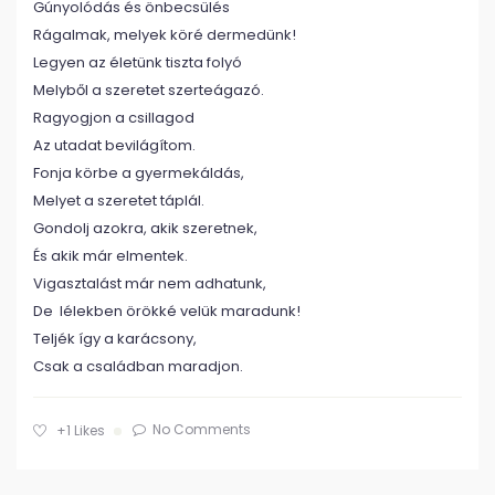
Gúnyolódás és önbecsülés
Rágalmak, melyek köré dermedünk!
Legyen az életünk tiszta folyó
Melyből a szeretet szerteágazó.
Ragyogjon a csillagod
Az utadat bevilágítom.
Fonja körbe a gyermekáldás,
Melyet a szeretet táplál.
Gondolj azokra, akik szeretnek,
És akik már elmentek.
Vigasztalást már nem adhatunk,
De lélekben örökké velük maradunk!
Teljék így a karácsony,
Csak a családban maradjon.
No Comments
+1
Likes