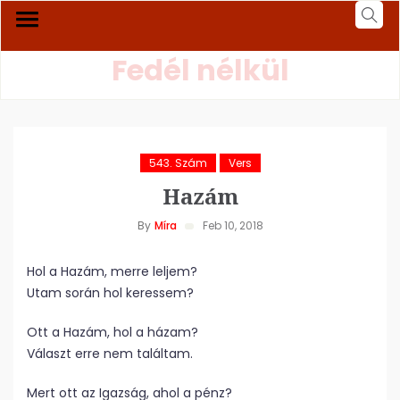
Fedél nélkül
543. Szám
Vers
Hazám
By
Míra
Feb 10, 2018
Hol a Hazám, merre leljem?
Utam során hol keressem?
Ott a Hazám, hol a házam?
Választ erre nem találtam.
Mert ott az Igazság, ahol a pénz?