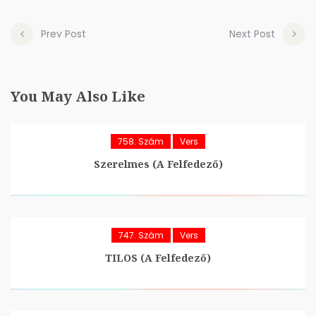
Prev Post
Next Post
You May Also Like
758. Szám
Vers
Szerelmes (A Felfedező)
747. Szám
Vers
TILOS (A Felfedező)