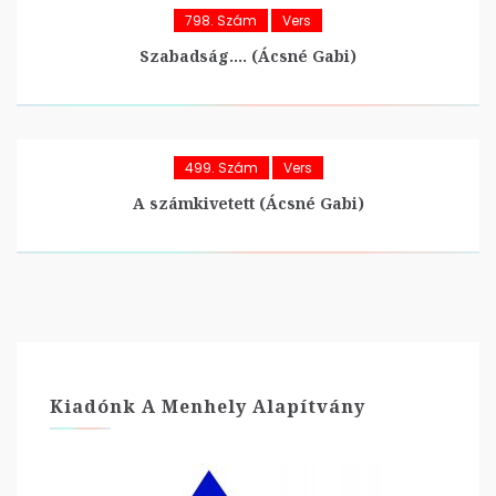
798. Szám
Vers
Szabadság…. (Ácsné Gabi)
499. Szám
Vers
A számkivetett (Ácsné Gabi)
Kiadónk A Menhely Alapítvány