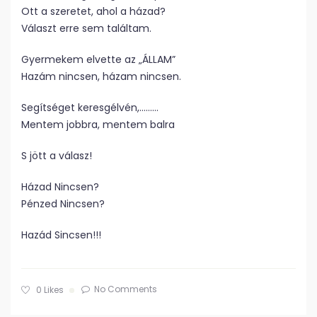
Ott a szeretet, ahol a házad?
Választ erre sem találtam.
Gyermekem elvette az „ÁLLAM”
Hazám nincsen, házam nincsen.
Segítséget keresgélvén,………
Mentem jobbra, mentem balra
S jött a válasz!
Házad Nincsen?
Pénzed Nincsen?
Hazád Sincsen!!!
No Comments
0
Likes