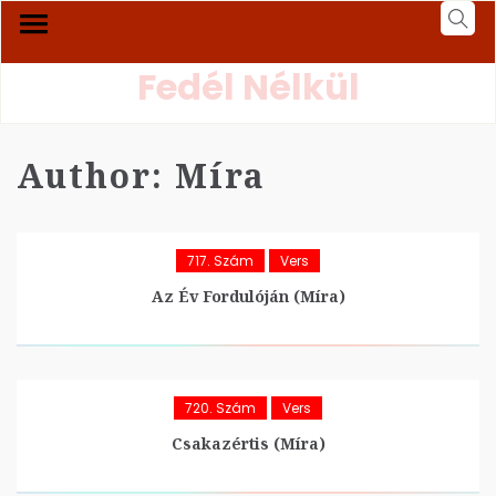
Fedél Nélkül
Author:
Míra
717. Szám
Vers
Az Év Fordulóján (Míra)
720. Szám
Vers
Csakazértis (Míra)