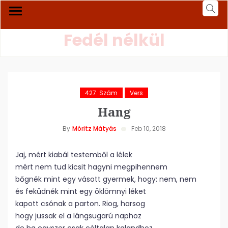
Fedél nélkül
427. Szám
Vers
Hang
By
Móritz Mátyás
Feb 10, 2018
Jaj, mért kiabál testemből a lélek
mért nem tud kicsit hagyni megpihennem
bőgnék mint egy vásott gyermek, hogy: nem, nem
és feküdnék mint egy öklömnyi léket
kapott csónak a parton. Riog, harsog
hogy jussak el a lángsugarú naphoz