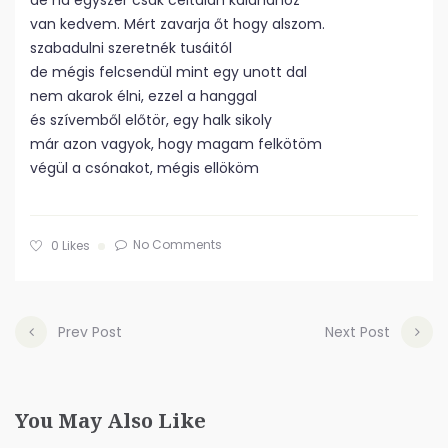
de ha egyszer csak céltalan kalandhoz
van kedvem. Mért zavarja őt hogy alszom.
szabadulni szeretnék tusáitól
de mégis felcsendül mint egy unott dal
nem akarok élni, ezzel a hanggal
és szívemből előtör, egy halk sikoly
már azon vagyok, hogy magam felkötöm
végül a csónakot, mégis ellököm
No Comments
0
Likes
Prev Post
Next Post
You May Also Like