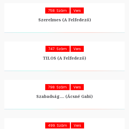
758. Szám
Vers
Szerelmes (A Felfedező)
747. Szám
Vers
TILOS (A Felfedező)
798. Szám
Vers
Szabadság…. (Ácsné Gabi)
499. Szám
Vers