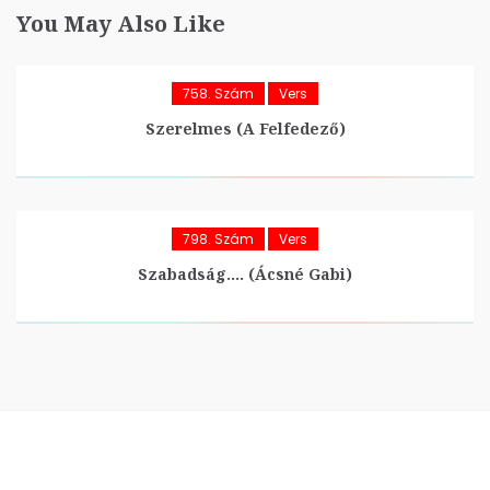
You May Also Like
758. Szám
Vers
Szerelmes (A Felfedező)
798. Szám
Vers
Szabadság…. (Ácsné Gabi)