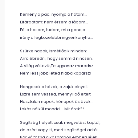
Kemény a pad, nyomja a hátam…
Elfáradtam: nem érzem a lábam…
Fáj a hasam, tudom, mi a gondja:
irány a legközelebbi ingyenkonyha…
Szürke napok, ismétlődik minden:
Arra ébredni, hogy semmid nincsen…
A Világ változik,Te ugyanaz maradsz…
Nem lesz jobb léted hiába kaparsz!
Hangosak a házak, a zajuk elnyelt…
Észre sem veszed, mennyi idő eltelt:
Hasztalan napok, hónapok és évek…
Lakás nélkül mondd – Mit érek?!
Segítség helyett csak megvetést kaptál,
de azért vagy itt, mert segítséget adtál…
Bár változna a közömbös emberi lélek…