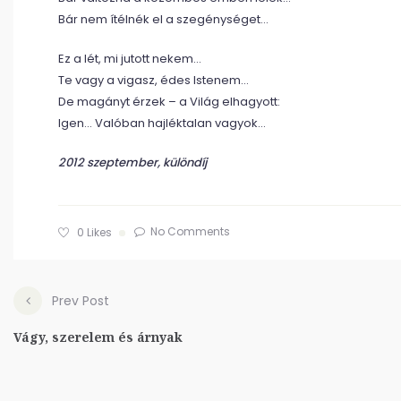
Bár nem ítélnék el a szegénységet…
Ez a lét, mi jutott nekem…
Te vagy a vigasz, édes Istenem…
De magányt érzek – a Világ elhagyott:
Igen… Valóban hajléktalan vagyok…
2012 szeptember, különdíj
No Comments
0
Likes
Prev Post
Vágy, szerelem és árnyak