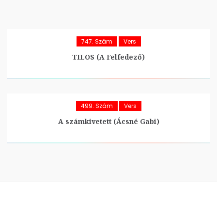
747. Szám
Vers
TILOS (A Felfedező)
499. Szám
Vers
A számkivetett (Ácsné Gabi)