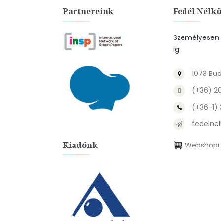
Partnereink
Fedél Nélkü
Személyesen a
ig
1073 Bud
(+36) 2
(+36-1)
fedelnel
Kiadónk
Webshopu