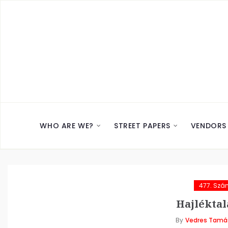
WHO ARE WE?
STREET PAPERS
VENDORS
477. Szá
Hajléktal
By
Vedres Tamá