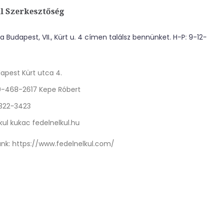
l Szerkesztőség
 Budapest, VII., Kürt u. 4 címen találsz bennünket. H-P: 9-12-
apest Kürt utca 4.
0-468-2617 Kepe Róbert
 322-3423
kul kukac fedelnelkul.hu
nk:
https://www.fedelnelkul.com/