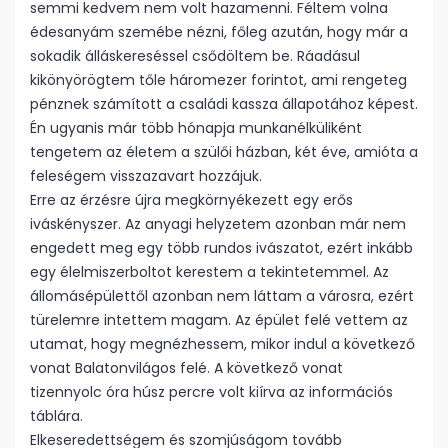
semmi kedvem nem volt hazamenni. Féltem volna
édesanyám szemébe nézni, főleg azután, hogy már a
sokadik álláskereséssel csődöltem be. Ráadásul
kikönyörögtem tőle háromezer forintot, ami rengeteg
pénznek számított a családi kassza állapotához képest.
Én ugyanis már több hónapja munkanélküliként
tengetem az életem a szülői házban, két éve, amióta a
feleségem visszazavart hozzájuk.
Erre az érzésre újra megkörnyékezett egy erős
iváskényszer. Az anyagi helyzetem azonban már nem
engedett meg egy több rundos ivászatot, ezért inkább
egy élelmiszerboltot kerestem a tekintetemmel. Az
állomásépülettől azonban nem láttam a városra, ezért
türelemre intettem magam. Az épület felé vettem az
utamat, hogy megnézhessem, mikor indul a következő
vonat Balatonvilágos felé. A következő vonat
tizennyolc óra húsz percre volt kiírva az információs
táblára.
Elkeseredettségem és szomjúságom tovább