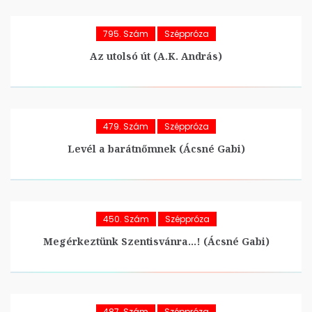
795. Szám
Széppróza
Az utolsó út (A.K. András)
479. Szám
Széppróza
Levél a barátnőmnek (Ácsné Gabi)
450. Szám
Széppróza
Megérkeztünk Szentisvánra…! (Ácsné Gabi)
487. Szám
Széppróza