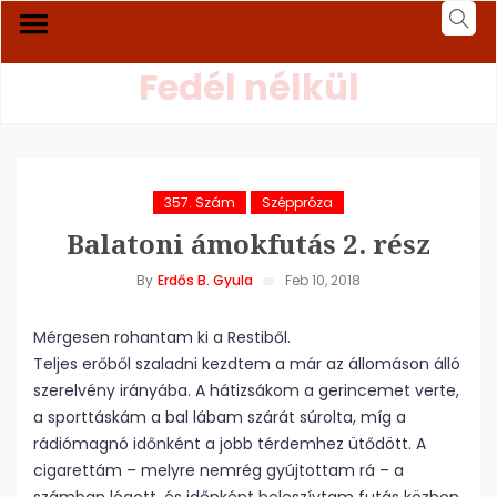
Fedél nélkül
357. Szám
Széppróza
Balatoni ámokfutás 2. rész
By
Erdős B. Gyula
Feb 10, 2018
Mérgesen rohantam ki a Restiből.
Teljes erőből szaladni kezdtem a már az állomáson álló
szerelvény irányába. A hátizsákom a gerincemet verte,
a sporttáskám a bal lábam szárát súrolta, míg a
rádiómagnó időnként a jobb térdemhez ütődött. A
cigarettám – melyre nemrég gyújtottam rá – a