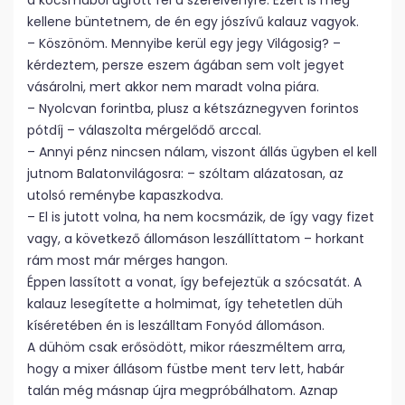
a kocsmából ugrott fel a szerelvényre. Ezért is meg
kellene büntetnem, de én egy jószívű kalauz vagyok.
– Köszönöm. Mennyibe kerül egy jegy Világosig? –
kérdeztem, persze eszem ágában sem volt jegyet
vásárolni, mert akkor nem maradt volna piára.
– Nyolcvan forintba, plusz a kétszáznegyven forintos
pótdíj – válaszolta mérgelődő arccal.
– Annyi pénz nincsen nálam, viszont állás ügyben el kell
jutnom Balatonvilágosra: – szóltam alázatosan, az
utolsó reménybe kapaszkodva.
– El is jutott volna, ha nem kocsmázik, de így vagy fizet
vagy, a következő állomáson leszállíttatom – horkant
rám most már mérges hangon.
Éppen lassított a vonat, így befejeztük a szócsatát. A
kalauz lesegítette a holmimat, így tehetetlen düh
kíséretében én is leszálltam Fonyód állomáson.
A dühöm csak erősödött, mikor ráeszméltem arra,
hogy a mixer állásom füstbe ment terv lett, habár
talán még másnap újra megpróbálhatom. Aznap