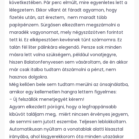
következtében. Pár perc elmúlt, mire egyenletes lett a
lélegzetem. Ekkor villant át fáradt agyamon, hogy
fizetés után, azt éreztem, nem maradt több
papírpénzem. Sürgősen elkezdtem megszámolni a
maradék vagyonomat, mely négyszázötven forintot
tett ki. Ez elképesztően kevésnek tűnt számomra. Ez
talán fél liter pálinkára elegendő. Persze sok minden
másra lett volna szükségem, például vonatjegyre,
hiszen Balatonfenyvesen sem vásároltam, de én akkor
már csak italba tudtam átszámolni a pénzt, nem
hasznos dolgokra.
Még kellően bele sem tudtam merülni az önsajnálatba,
amikor egy kellemetlen hangra lettem figyelmes:
– Új felszállók menetjegyét kérem!
Agyam elkezdett pörögni, hogy a legfrappánsabb
kibúvót találjam meg, miért nincsen érvényes jegyem,
de semmi sem jutott eszembe. Teljesen leblokkoltam.
Automatikusan nyúltam a vonatablak alatti kisasztal
irányába, ahol kisgyerekkorom óta minden utazáskor