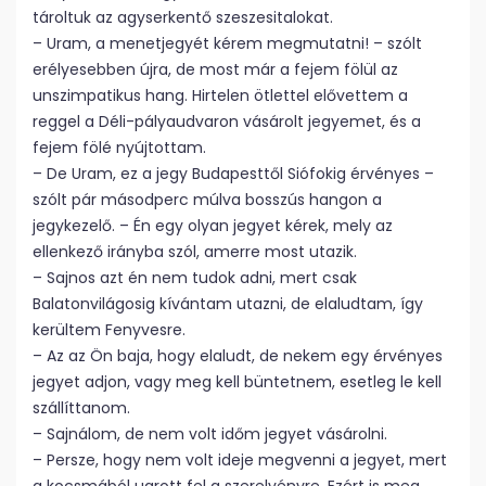
tároltuk az agyserkentő szeszesitalokat.
– Uram, a menetjegyét kérem megmutatni! – szólt
erélyesebben újra, de most már a fejem fölül az
unszimpatikus hang. Hirtelen ötlettel elővettem a
reggel a Déli-pályaudvaron vásárolt jegyemet, és a
fejem fölé nyújtottam.
– De Uram, ez a jegy Budapesttől Siófokig érvényes –
szólt pár másodperc múlva bosszús hangon a
jegykezelő. – Én egy olyan jegyet kérek, mely az
ellenkező irányba szól, amerre most utazik.
– Sajnos azt én nem tudok adni, mert csak
Balatonvilágosig kívántam utazni, de elaludtam, így
kerültem Fenyvesre.
– Az az Ön baja, hogy elaludt, de nekem egy érvényes
jegyet adjon, vagy meg kell büntetnem, esetleg le kell
szállíttanom.
– Sajnálom, de nem volt időm jegyet vásárolni.
– Persze, hogy nem volt ideje megvenni a jegyet, mert