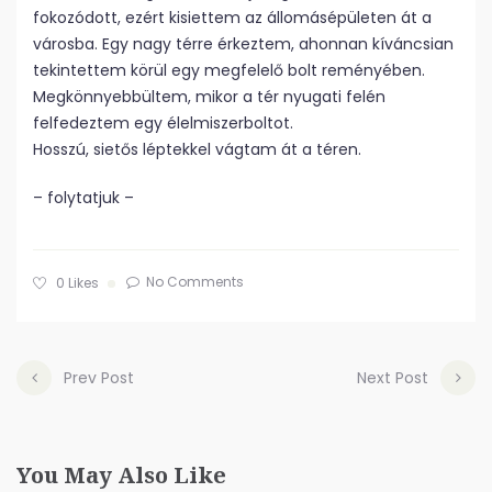
fokozódott, ezért kisiettem az állomásépületen át a
városba. Egy nagy térre érkeztem, ahonnan kíváncsian
tekintettem körül egy megfelelő bolt reményében.
Megkönnyebbültem, mikor a tér nyugati felén
felfedeztem egy élelmiszerboltot.
Hosszú, sietős léptekkel vágtam át a téren.
– folytatjuk –
No Comments
0
Likes
Prev Post
Next Post
You May Also Like