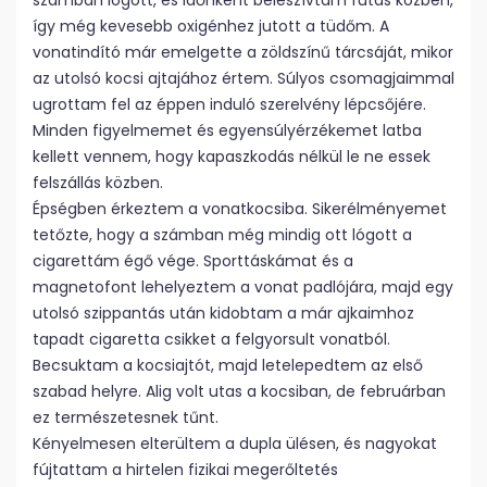
számban lógott, és időnként beleszívtam futás közben,
így még kevesebb oxigénhez jutott a tüdőm. A
vonatindító már emelgette a zöldszínű tárcsáját, mikor
az utolsó kocsi ajtajához értem. Súlyos csomagjaimmal
ugrottam fel az éppen induló szerelvény lépcsőjére.
Minden figyelmemet és egyensúlyérzékemet latba
kellett vennem, hogy kapaszkodás nélkül le ne essek
felszállás közben.
Épségben érkeztem a vonatkocsiba. Sikerélményemet
tetőzte, hogy a számban még mindig ott lógott a
cigarettám égő vége. Sporttáskámat és a
magnetofont lehelyeztem a vonat padlójára, majd egy
utolsó szippantás után kidobtam a már ajkaimhoz
tapadt cigaretta csikket a felgyorsult vonatból.
Becsuktam a kocsiajtót, majd letelepedtem az első
szabad helyre. Alig volt utas a kocsiban, de februárban
ez természetesnek tűnt.
Kényelmesen elterültem a dupla ülésen, és nagyokat
fújtattam a hirtelen fizikai megerőltetés