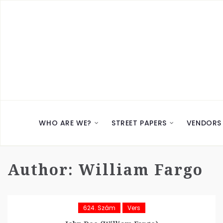
WHO ARE WE?
STREET PAPERS
VENDORS
Author:
William Fargo
624. Szám
Vers