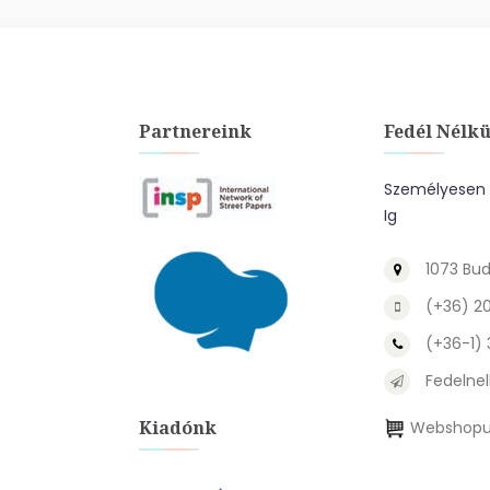
Partnereink
Fedél Nélkü
Személyesen A
Ig
1073 Bud
(+36) 2
(+36-1)
Fedelnel
Kiadónk
Webshopu