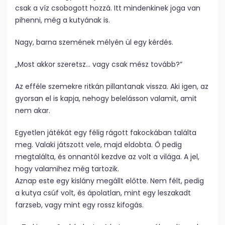
csak a víz csobogott hozzá. Itt mindenkinek joga van
pihenni, még a kutyának is.
Nagy, barna szemének mélyén ül egy kérdés.
„Most akkor szeretsz… vagy csak mész tovább?”
Az efféle szemekre ritkán pillantanak vissza. Aki igen, az
gyorsan el is kapja, nehogy belelásson valamit, amit
nem akar.
Egyetlen játékát egy félig rágott fakockában találta
meg. Valaki játszott vele, majd eldobta. Ő pedig
megtalálta, és onnantól kezdve az volt a világa. A jel,
hogy valamihez még tartozik.
Aznap este egy kislány megállt előtte. Nem félt, pedig
a kutya csúf volt, és ápolatlan, mint egy leszakadt
farzseb, vagy mint egy rossz kifogás.