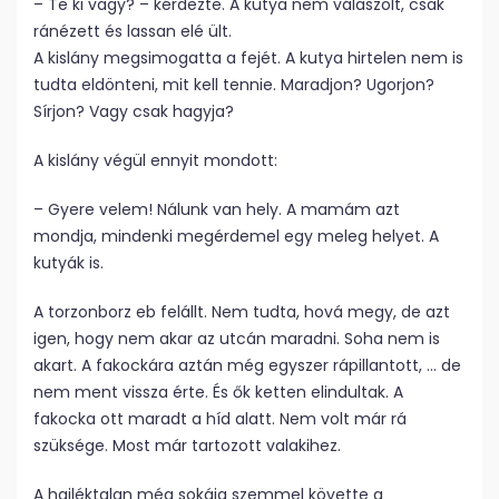
– Te ki vagy? – kérdezte. A kutya nem válaszolt, csak
ránézett és lassan elé ült.
A kislány megsimogatta a fejét. A kutya hirtelen nem is
tudta eldönteni, mit kell tennie. Maradjon? Ugorjon?
Sírjon? Vagy csak hagyja?
A kislány végül ennyit mondott:
– Gyere velem! Nálunk van hely. A mamám azt
mondja, mindenki megérdemel egy meleg helyet. A
kutyák is.
A torzonborz eb felállt. Nem tudta, hová megy, de azt
igen, hogy nem akar az utcán maradni. Soha nem is
akart. A fakockára aztán még egyszer rápillantott, … de
nem ment vissza érte. És ők ketten elindultak. A
fakocka ott maradt a híd alatt. Nem volt már rá
szüksége. Most már tartozott valakihez.
A hajléktalan még sokáig szemmel követte a