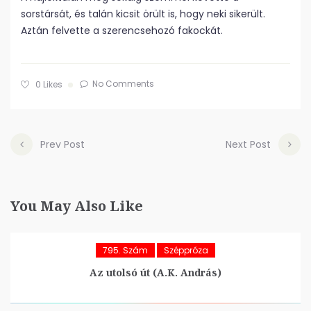
sorstársát, és talán kicsit örült is, hogy neki sikerült.
Aztán felvette a szerencsehozó fakockát.
No Comments
0
Likes
Prev Post
Next Post
You May Also Like
795. Szám
Széppróza
Az utolsó út (A.K. András)