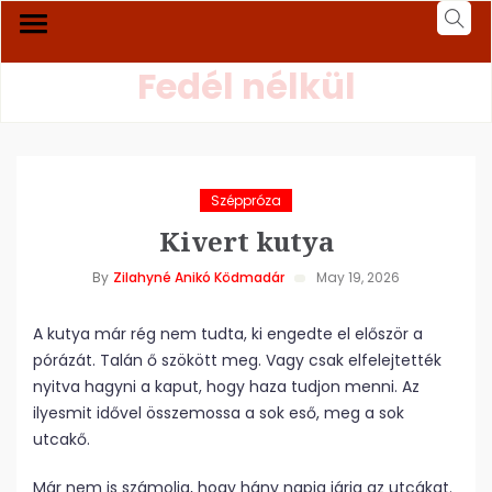
Fedél nélkül
Széppróza
Kivert kutya
By
Zilahyné Anikó Ködmadár
May 19, 2026
A kutya már rég nem tudta, ki engedte el először a
pórázát. Talán ő szökött meg. Vagy csak elfelejtették
nyitva hagyni a kaput, hogy haza tudjon menni. Az
ilyesmit idővel összemossa a sok eső, meg a sok
utcakő.
Már nem is számolja, hogy hány napja járja az utcákat.