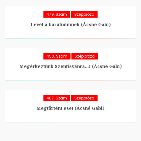
479. Szám
Széppróza
Levél a barátnőmnek (Ácsné Gabi)
450. Szám
Széppróza
Megérkeztünk Szentisvánra…! (Ácsné Gabi)
487. Szám
Széppróza
Megtörtént eset (Ácsné Gabi)