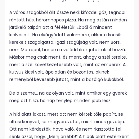
A város szagokból állt össze neki: kifőzdei gőz, tegnapi
rántott hús, háromnapos pizza. Na meg aztán minden
járókelő talpán ott a fél életük. Ebből ő mindent
kiolvasott. Ha elvágyódott valamerre, akkor a kocsik
kerekeit szagolgatta. Igazi szagújság volt. Nem Bors,
nem Metropol, hanem a valódi hírek jutottak el hozzá.
Máskor meg csak ment, és ment, ahogy a szél terelte,
mert a szél következetesebb volt, mint az emberek. A
kutyus kicsi volt, ápolatlan és bozontos, akinek
reményből kevesebb jutott, mint a bűzölgő kukákból.
De a szeme… na az olyan volt, mint amikor egy gyerek
még azt hiszi, holnap tényleg minden jobb lesz.
A híd alatt lakott, mert ott nem kértek tőle papírt, se
oltási könyvet, se magyarázatot, miért nincs gazdája.
Ott nem kérdezték, hova való, és nem riasztotta fel
senki azzal, hogy: „Menj arrébb!” A hidak alatt esténként