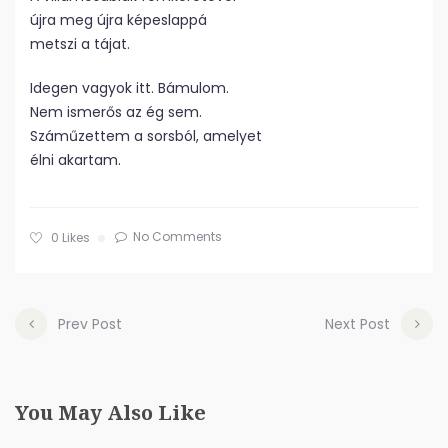
újra meg újra képeslappá
metszi a tájat.
Idegen vagyok itt. Bámulom.
Nem ismerős az ég sem.
Száműzettem a sorsból, amelyet
élni akartam.
No Comments
0
Likes
Prev Post
Next Post
You May Also Like