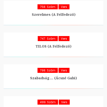
758. Szám
Vers
Szerelmes (A Felfedező)
747. Szám
Vers
TILOS (A Felfedező)
798. Szám
Vers
Szabadság…. (Ácsné Gabi)
499. Szám
Vers