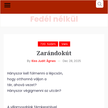
Fedél nélkül
720. Szám
Vers
Zarándokút
By
Kiss Judit Ágnes
Dec 28, 2025
Hányszor kell fölmenni a lépcsőn,
hogy otthonná váljon a
tér, ahová vezet?
Hányszor végigmenni az utcán?
A villamosablak fémkeretével