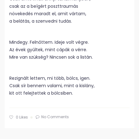
csak az a beígért poszttraumás
növekedés maradt el, amit vártam,
a belátás, a szenvedni tudás.
Mindegy. Felnőttem. Ideje volt végre.
Az évek gyűltek, mint cápák a vérre.
Mire van szükség? Nincsen sok a listán.
Rezignált lettem, mi több, bölcs, igen.
Csak sír bennem valami, mint a kislány,
kit ott felejtettek a bölcsiben.
No Comments
0
Likes