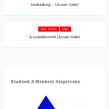
Szabadság…. (Ácsné Gabi)
499. Szám
Vers
A számkivetett (Ácsné Gabi)
Kiadónk A Menhely Alapítvány