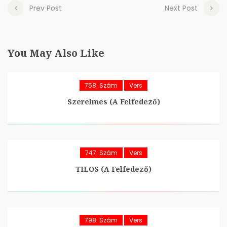
Prev Post
Next Post
You May Also Like
758. Szám
Vers
Szerelmes (A Felfedező)
747. Szám
Vers
TILOS (A Felfedező)
798. Szám
Vers