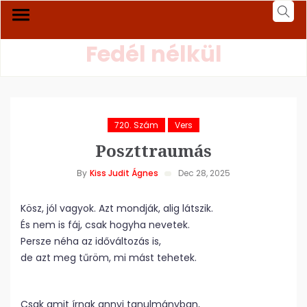
Fedél nélkül
720. Szám
Vers
Poszttraumás
By
Kiss Judit Ágnes
Dec 28, 2025
Kösz, jól vagyok. Azt mondják, alig látszik.
És nem is fáj, csak hogyha nevetek.
Persze néha az időváltozás is,
de azt meg tűröm, mi mást tehetek.
Csak amit írnak annyi tanulmányban,