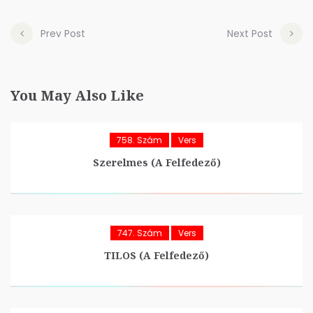
Prev Post
Next Post
You May Also Like
758. Szám
Vers
Szerelmes (A Felfedező)
747. Szám
Vers
TILOS (A Felfedező)