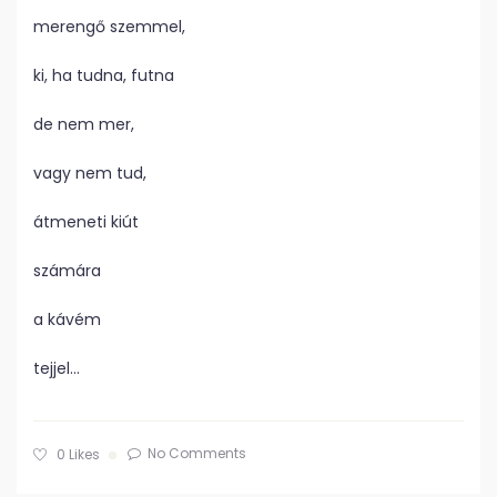
merengő szemmel,
ki, ha tudna, futna
de nem mer,
vagy nem tud,
átmeneti kiút
számára
a kávém
tejjel…
No Comments
0
Likes