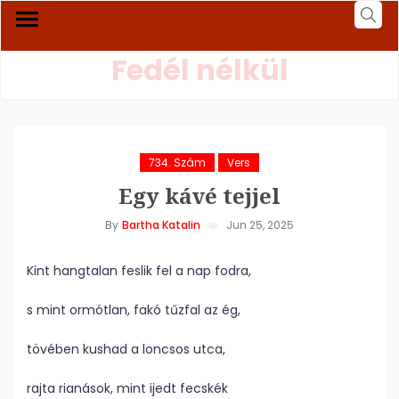
Fedél nélkül
734. Szám
Vers
Egy kávé tejjel
By
Bartha Katalin
Jun 25, 2025
Kint hangtalan feslik fel a nap fodra,
s mint ormótlan, fakó tűzfal az ég,
tövében kushad a loncsos utca,
rajta rianások, mint ijedt fecskék