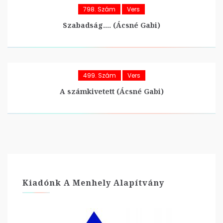
798. Szám
Vers
Szabadság…. (Ácsné Gabi)
499. Szám
Vers
A számkivetett (Ácsné Gabi)
Kiadónk A Menhely Alapítvány