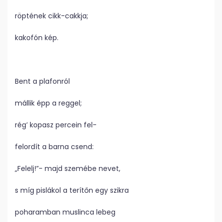
röptének cikk-cakkja;
kakofón kép.
Bent a plafonról
mállik épp a reggel;
rég’ kopasz percein fel-
felordít a barna csend:
„Felelj!”- majd szemébe nevet,
s míg pislákol a terítőn egy szikra
poharamban muslinca lebeg