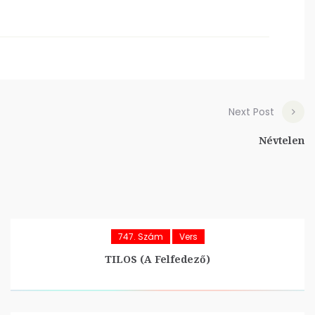
Next Post
Névtelen
747. Szám
Vers
TILOS (A Felfedező)