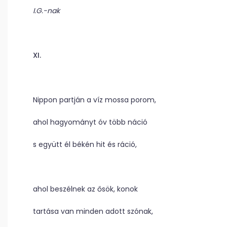
I.G.-nak
XI.
Nippon partján a víz mossa porom,
ahol hagyományt óv több náció
s együtt él békén hit és ráció,
ahol beszélnek az ősök, konok
tartása van minden adott szónak,