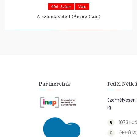
499. Szám
Vers
A számkivetett (Ácsné Gabi)
Partnereink
Fedél Nélkü
Személyesen a
ig
1073 Bud
(+36) 2