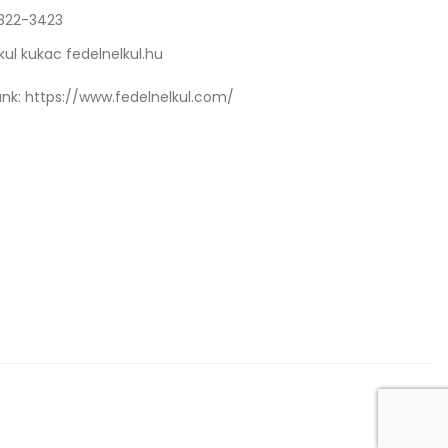
 322-3423
kul kukac fedelnelkul.hu
nk:
https://www.fedelnelkul.com/