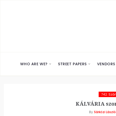
WHO ARE WE?
STREET PAPERS
VENDORS
742. Szá
KÁLVÁRIA szon
By
Sárközi László