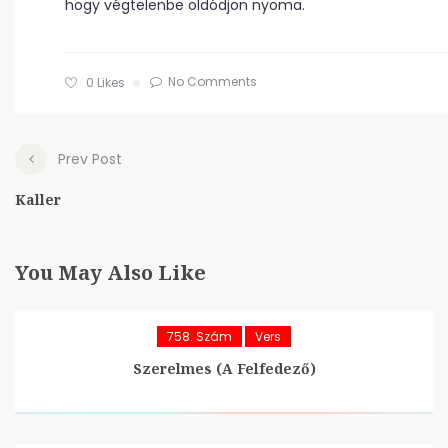
hogy végtelenbe oldódjon nyoma.
No Comments
0
Likes
Prev Post
Kaller
You May Also Like
758. Szám
Vers
Szerelmes (A Felfedező)