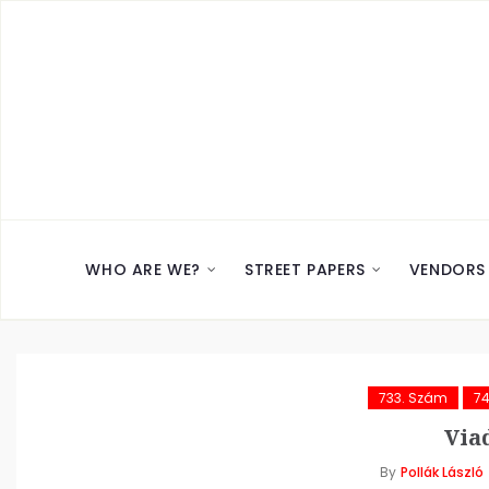
WHO ARE WE?
STREET PAPERS
VENDORS
733. Szám
7
Via
By
Pollák László