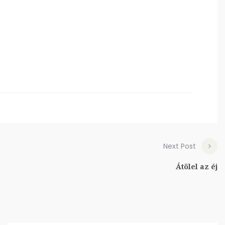
Next Post
Átölel az éj