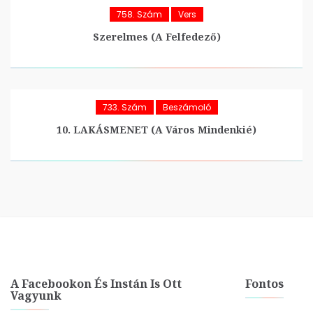
758. Szám
Vers
Szerelmes (A Felfedező)
733. Szám
Beszámoló
10. LAKÁSMENET (A Város Mindenkié)
A Facebookon És Instán Is Ott
Fontos
Vagyunk