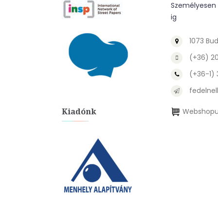
Személyesen a
ig
1073 Bud
(+36) 2
(+36-1)
fedelnel
Kiadónk
Webshopu