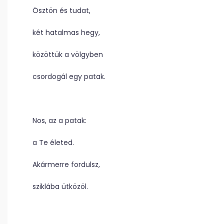
Ösztön és tudat,
két hatalmas hegy,
közöttük a völgyben
csordogál egy patak.
Nos, az a patak:
a Te életed.
Akármerre fordulsz,
sziklába ütközöl.