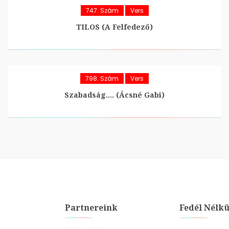
747. Szám
Vers
TILOS (A Felfedező)
798. Szám
Vers
Szabadság…. (Ácsné Gabi)
Partnereink
Fedél Nélkü