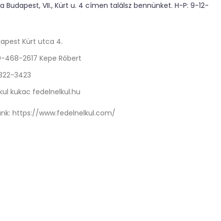
 Budapest, VII., Kürt u. 4 címen találsz bennünket. H-P: 9-12-
apest Kürt utca 4.
0-468-2617 Kepe Róbert
 322-3423
kul kukac fedelnelkul.hu
nk:
https://www.fedelnelkul.com/