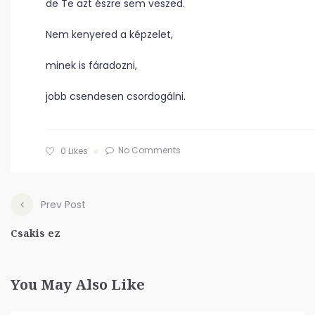
de Te azt észre sem veszed.
Nem kenyered a képzelet,
minek is fáradozni,
jobb csendesen csordogálni.
No Comments
0
Likes
Prev Post
Csakis ez
You May Also Like