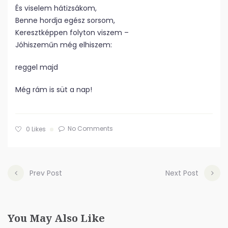
És viselem hátizsákom,
Benne hordja egész sorsom,
Keresztképpen folyton viszem –
Jóhiszeműn még elhiszem:
reggel majd
Még rám is süt a nap!
No Comments
0
Likes
Prev Post
Next Post
You May Also Like