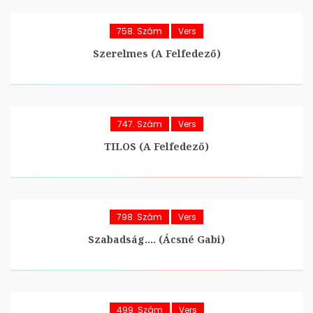
758. Szám
Vers
Szerelmes (A Felfedező)
747. Szám
Vers
TILOS (A Felfedező)
798. Szám
Vers
Szabadság…. (Ácsné Gabi)
499. Szám
Vers