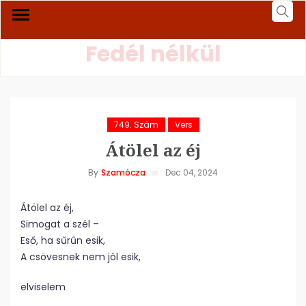
Fedél nélkül
749. Szám
Vers
Átölel az éj
By
Szamócza
Dec 04, 2024
Átölel az éj,
Simogat a szél –
Eső, ha sűrűn esik,
A csövesnek nem jól esik,
elviselem