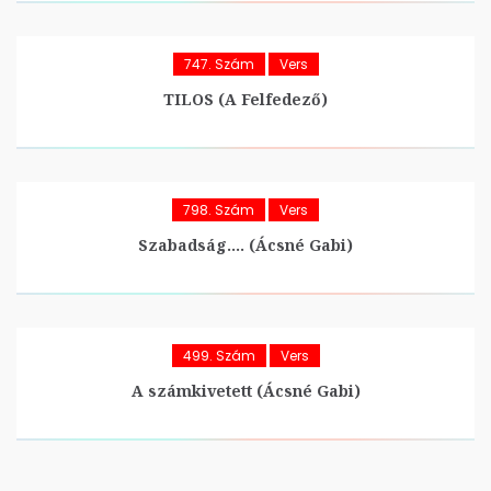
747. Szám
Vers
TILOS (A Felfedező)
798. Szám
Vers
Szabadság…. (Ácsné Gabi)
499. Szám
Vers
A számkivetett (Ácsné Gabi)