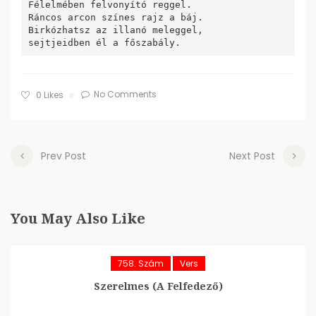
Félelmében felvonyító reggel.

Ráncos arcon színes rajz a báj.

Birkózhatsz az illanó meleggel,

sejtjeidben él a főszabály.
No Comments
0
Likes
Prev Post
Next Post
You May Also Like
758. Szám
Vers
Szerelmes (A Felfedező)