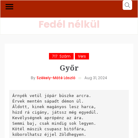
Fedél nélkül
717. Szám
Vers
Győr
By
Székely-Máté László
Aug 31, 2024
Árnyék vetül jópár büszke arcra.

Érvek mentén sápadt démon ül.

Áldott, kinek magányos lesz harca,

húzd rá cigány, játssz még egyedül.

Kevélységnek aprópénz az ára.

Semmi baj, csak mindig sok legyen.

Kötél mászik csupasz bitófára,

kóborolhatsz éjjel Zöldhegyen.
