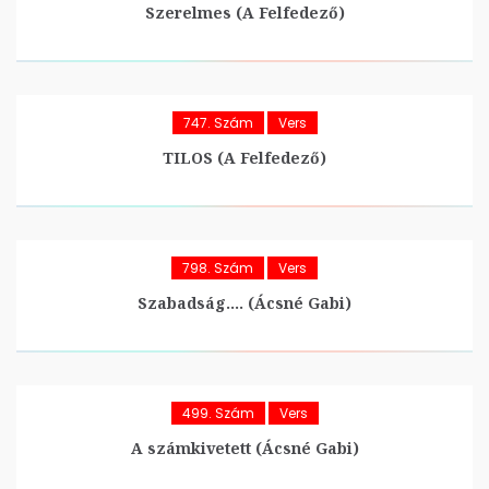
Szerelmes (A Felfedező)
747. Szám
Vers
TILOS (A Felfedező)
798. Szám
Vers
Szabadság…. (Ácsné Gabi)
499. Szám
Vers
A számkivetett (Ácsné Gabi)