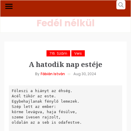
Fedél nélkül
716. Szám
Vers
A hatodik nap estéje
By
Fábián István
Aug 30, 2024
Föleszi a hiányt az éhség.

Acél tükör az este.

Egybehajlanak fénylő lemezek.

Szép lett az ember:

körme levágva, haja fésülve,

szeme ívesen rajzolt,

oldalán az a seb is odafestve.
