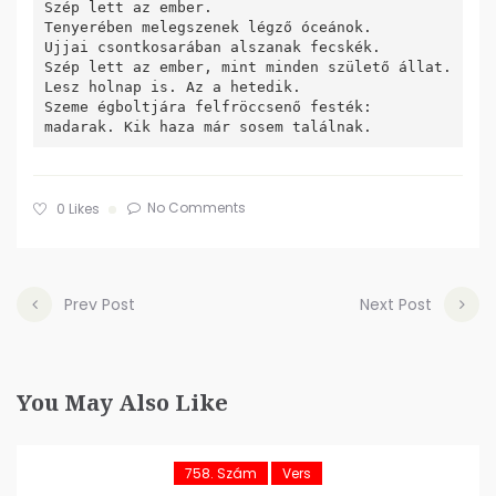
Szép lett az ember.

Tenyerében melegszenek légző óceánok.

Ujjai csontkosarában alszanak fecskék.

Szép lett az ember, mint minden születő állat.

Lesz holnap is. Az a hetedik.

Szeme égboltjára felfröccsenő festék:

No Comments
0
Likes
Prev Post
Next Post
You May Also Like
758. Szám
Vers