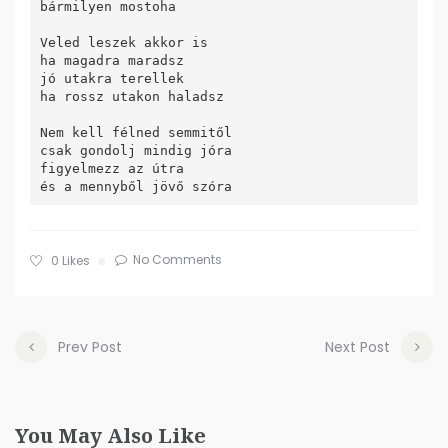
bármilyen mostoha

Veled leszek akkor is

ha magadra maradsz

jó utakra terellek

ha rossz utakon haladsz

Nem kell félned semmitől

csak gondolj mindig jóra

figyelmezz az útra

No Comments
0
Likes
Prev Post
Next Post
You May Also Like