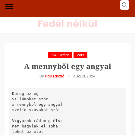
Fedél nélkül
714. Szám
Vers
A mennyből egy angyal
By
Pap László
Aug 21, 2024
Dörög az ég

villámokat szór

a mennyből egy angyal

szelíd szavakat szól

Vigyázok rád míg élsz

nem hagylak el soha

lehet az élet
