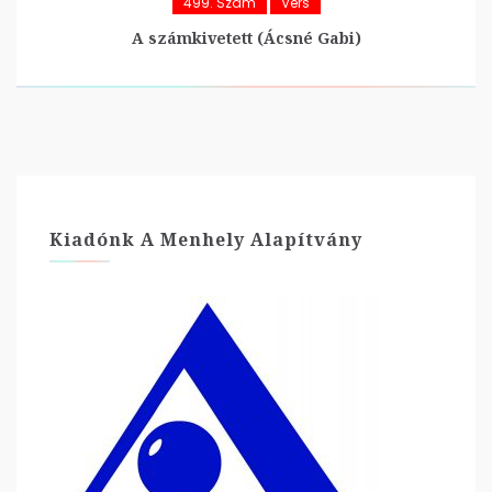
499. Szám
Vers
A számkivetett (Ácsné Gabi)
Kiadónk A Menhely Alapítvány