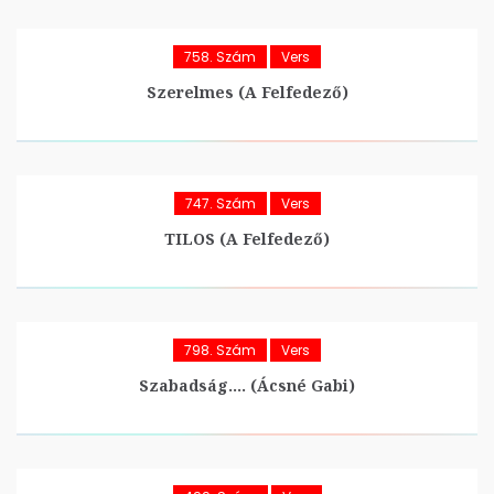
758. Szám
Vers
Szerelmes (A Felfedező)
747. Szám
Vers
TILOS (A Felfedező)
798. Szám
Vers
Szabadság…. (Ácsné Gabi)