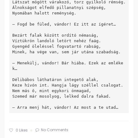
Látszat mögött várakozó, torz gyilkoló rémség.

Álnokságot elfedő pillanatnyi szépség,

Nyomában halott reménység.

– Fogd be füled, vándor! Ez itt az ígéret…

Bezárt falak között ordító némaság,

Víztükrön landoló letört nehéz faág.

Gyengéd öleléssel fogvatartó rabság,

Minek, ha vége van, sem jár utána szabadság.

– Menekülj, vándor! Bár hiába. Ezek az emléke
k…

Délibábos láthatáron integető alak,

Keze hívón int. Hangja lágy széllel csalogat.

Nem más ő, mint egykori önmagad,

Szemed már mosolyog, lelked dalra fakad.

No Comments
0
Likes