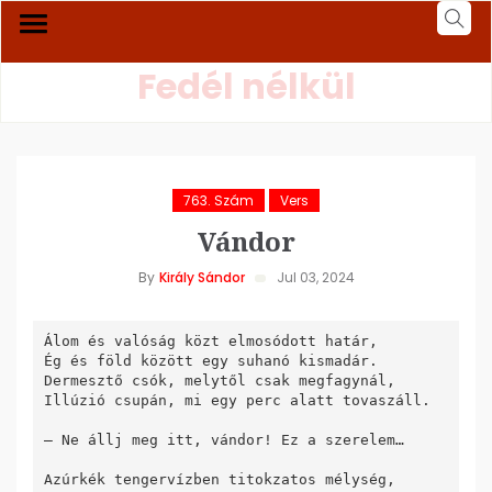
Fedél nélkül
763. Szám
Vers
Vándor
By
Király Sándor
Jul 03, 2024
Álom és valóság közt elmosódott határ,

Ég és föld között egy suhanó kismadár.

Dermesztő csók, melytől csak megfagynál,

Illúzió csupán, mi egy perc alatt tovaszáll.

– Ne állj meg itt, vándor! Ez a szerelem…

Azúrkék tengervízben titokzatos mélység,
