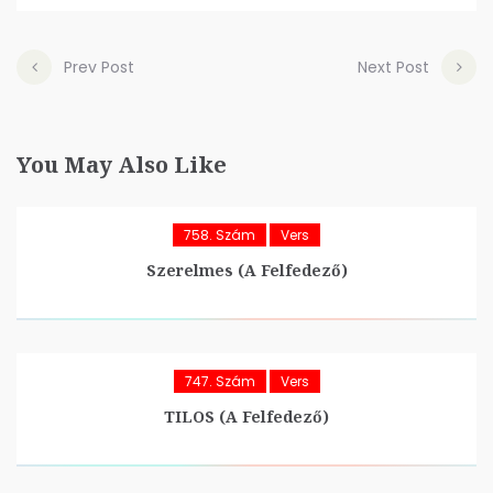
Prev Post
Next Post
You May Also Like
758. Szám
Vers
Szerelmes (A Felfedező)
747. Szám
Vers
TILOS (A Felfedező)