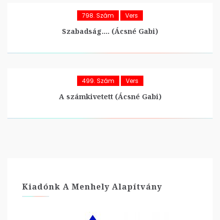
798. Szám
Vers
Szabadság…. (Ácsné Gabi)
499. Szám
Vers
A számkivetett (Ácsné Gabi)
Kiadónk A Menhely Alapítvány