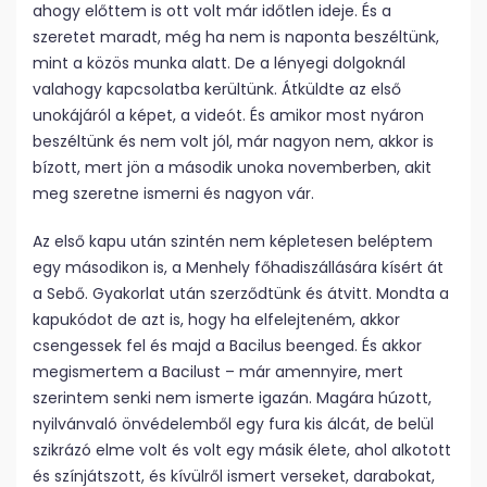
ahogy előttem is ott volt már időtlen ideje. És a
szeretet maradt, még ha nem is naponta beszéltünk,
mint a közös munka alatt. De a lényegi dolgoknál
valahogy kapcsolatba kerültünk. Átküldte az első
unokájáról a képet, a videót. És amikor most nyáron
beszéltünk és nem volt jól, már nagyon nem, akkor is
bízott, mert jön a második unoka novemberben, akit
meg szeretne ismerni és nagyon vár.
Az első kapu után szintén nem képletesen beléptem
egy másodikon is, a Menhely főhadiszállására kísért át
a Sebő. Gyakorlat után szerződtünk és átvitt. Mondta a
kapukódot de azt is, hogy ha elfelejteném, akkor
csengessek fel és majd a Bacilus beenged. És akkor
megismertem a Bacilust – már amennyire, mert
szerintem senki nem ismerte igazán. Magára húzott,
nyilvánvaló önvédelemből egy fura kis álcát, de belül
szikrázó elme volt és volt egy másik élete, ahol alkotott
és színjátszott, és kívülről ismert verseket, darabokat,