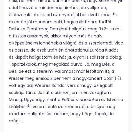
neki, na nem mintha bánnám persze, hogy Bereményit
adott hozzá a mindennapjaimhoz, de valljuk be,
életszemléletet is ad az anyatejjel beszívott zene. És
akkor én jól mondom neki, hogy miért nem tudtál
Delhusa Gjont meg Demjént hallgatni meg 3+2-t mint
a tisztes asszonyok, akkor milyen más és naív
elképzeléseim lennének a világról és a szerelemről. Vicc
ez persze, de ezek után én óhatatlanul Európa Kiadót
és Kispált hallgattam és hát ja, olyan is sokszor a dolog.
Toporzékolok, meg megalázó durva. Jó, meg Dés, a
Dés, de ezt a szerelmi vallomást már letoltam itt, a
Presser meg érlelődik bennem a nagykoncert után.) És
volt egy dal, Weöres Sándor vers amúgy, az égbolt
sapkájú tán a Jóslat albumon, amin én zokogtam.
Mindig. Ugyanúgy, mint a
Felkelt a napunk
on az István a
királyból. És valami önkínzó módon, újra és újra meg
akartam hallgatni és tudtam, hogy bőgni fogok, de
mégis.