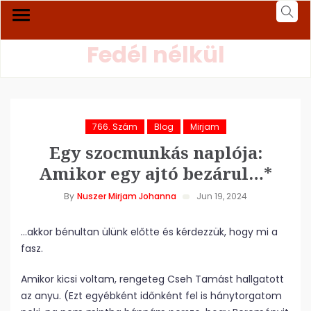
Fedél nélkül
766. Szám
Blog
Mirjam
Egy szocmunkás naplója:
Amikor egy ajtó bezárul…*
By
Nuszer Mirjam Johanna
Jun 19, 2024
…akkor bénultan ülünk előtte és kérdezzük, hogy mi a
fasz.
Amikor kicsi voltam, rengeteg Cseh Tamást hallgatott
az anyu. (Ezt egyébként időnként fel is hánytorgatom