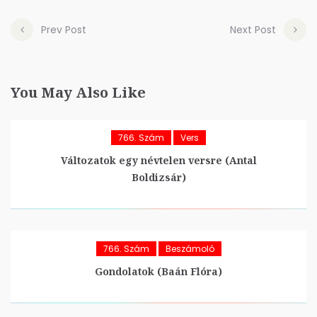
Prev Post
Next Post
You May Also Like
766. Szám
Vers
Változatok egy névtelen versre (Antal
Boldizsár)
766. Szám
Beszámoló
Gondolatok (Baán Flóra)