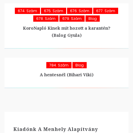
674. Szám
675. Szám
676. Szám
677. Szám
678. Szám
679. Szám
Blog
KoroNapló Kinek mit hozott a karantén?
(Balog Gyula)
784. Szám
Blog
A hentesnél (Bihari Viki)
Kiadónk A Menhely Alapítvány