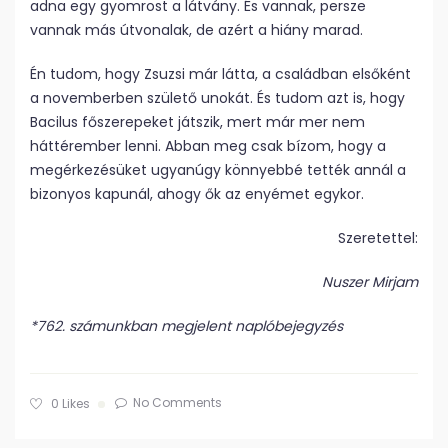
adna egy gyomrost a látvány. És vannak, persze
vannak más útvonalak, de azért a hiány marad.
Én tudom, hogy Zsuzsi már látta, a családban elsőként
a novemberben születő unokát. És tudom azt is, hogy
Bacilus főszerepeket játszik, mert már mer nem
háttérember lenni. Abban meg csak bízom, hogy a
megérkezésüket ugyanúgy könnyebbé tették annál a
bizonyos kapunál, ahogy ők az enyémet egykor.
Szeretettel:
Nuszer Mirjam
*762. számunkban megjelent naplóbejegyzés
No Comments
0
Likes