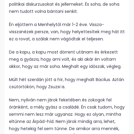
politikai diskurzusokat és jellemeket. És soha, de soha
nem tudott volna bántani senkit.
Én eljöttem a Menhelytől már 1-2 éve. Vissza-
visszanézek persze, van, hogy helyettesítek meg hát itt
ez a rovat, a szálak nem vágódtak el teljesen.
De a kapu, a kapu most dörrent utánam és érkezett
meg a gyásza, hogy ami volt, és aki akár én voltam
akkor, hogy az már soha. Meghalt egy időszak, végleg.
Múlt hét szerdán jött a hír, hogy meghalt Bacilus. Aztán
csütörtökön, hogy Zsuzsi is.
Nem, nyilván nem járok feketében és zokogok fel
óránként, a mély gyász a családé. Én csak tudom, hogy
semmi nem lesz már ugyanaz. Hogy ez olyan, mintha
eltűnne az Árpád-híd. Nem járok mindig arra, lehet,
hogy hetekig fel sem tűnne. De amikor arra mennék,