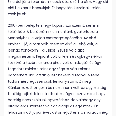
Ez a dal jár a fejemben napok óta, ezért a cím. Hogy aki
előtt a kaput becsukják. És hogy tán kiszólnak, talán
csak játék.
2010-ben beléptem egy kapun, szó szerint, semmi
költői kép. A barátnőmmel mentünk gyakorlatra a
Menhelyhez, a Vajda csomagmegőrzőbe. Az első
ember – jó, a második, mert az első a Sebő volt, a
leendő főnököm – a Szikszi Zsuzsi volt, akit
megismertem. Fejpánt volt a fején és ujjbegy nélküli
kesztyű a kezén, az arca piros volt a hidegtől és úgy
fogadott minket, mint egy régóta várt rokont.
Hazaérkeztünk. Aztán ő lett nekem a Manyi. A fene
tudja miért, egyszercsak lemanyiztam, ő meg
Klárikámozott engem és nem, nem volt ez egy mindig
fenékig tejfel dolog, tudtunk mi úgy összeveszni, hogy
hetekig nem szóltunk egymáshoz, de valahogy egy
bitang erős szeretet volt az alapja az egésznek. Én
lehúztam ott jópár évet aztán eljöttem, ő maradt még,