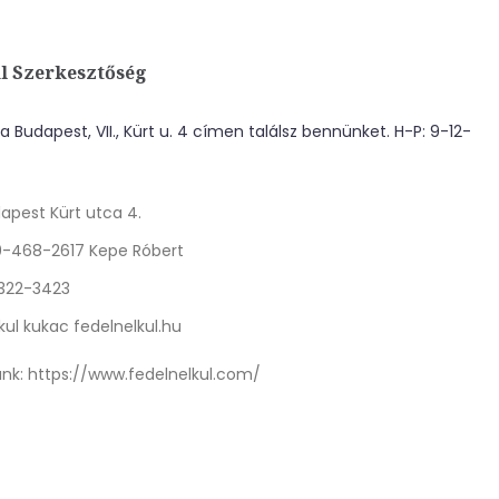
l Szerkesztőség
 Budapest, VII., Kürt u. 4 címen találsz bennünket. H-P: 9-12-
apest Kürt utca 4.
0-468-2617 Kepe Róbert
 322-3423
kul kukac fedelnelkul.hu
nk:
https://www.fedelnelkul.com/