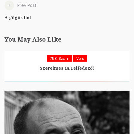
Prev Post
A gőgös lúd
You May Also Like
758. Szám
Vers
Szerelmes (A Felfedező)