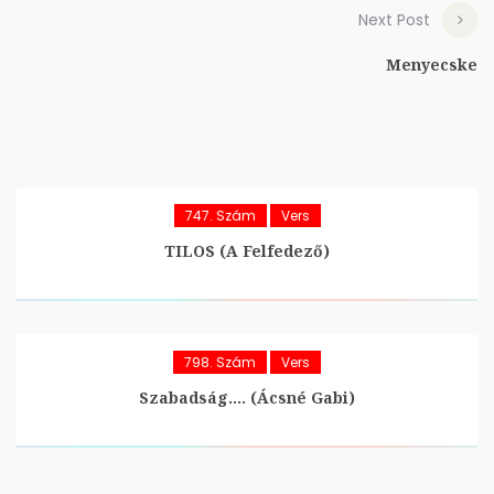
Next Post
Menyecske
747. Szám
Vers
TILOS (A Felfedező)
798. Szám
Vers
Szabadság…. (Ácsné Gabi)