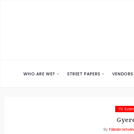
WHO ARE WE?
STREET PAPERS
VENDORS
711. Szá
Gyer
By
Fábián István