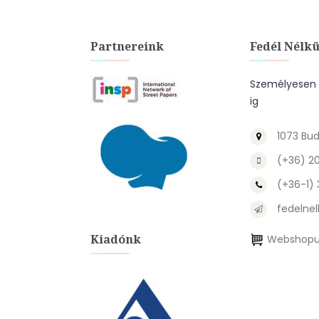
Partnereink
Fedél Nélkü
Személyesen a
ig
1073 Bud
(+36) 2
(+36-1)
fedelnel
Kiadónk
Webshopu