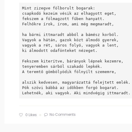
Mint zizegve fölborult bogarak: 

csapkodó kezeim vésik az elhagyott eget, 

fekszem a fölmagzott fűben hanyatt.  

Felhőkre írok, írom, ami még megmaradt,  

ha bármi ittmaradt abból a bámész korból. 

Vagyok a hátán, gazok közt álmodó gyerek, 

vagyok a rét, sáros folyó, vagyok a lent, 

ki álmodott odafönteket nézeget.  

Fekszem kiterítve, bárányok lépnek kezemre, 

tenyeremben sárból szakadó lepkék. 

A teremtő gömbölyödik fölnyílt szememre,  

alszik kedvesen, magyarázattá felejtett emlék. 
Pók szövi bábbá az időkben forgó bogarat. 

Lehetnék, aki vagyok. Aki mindvégig ittmaradt.
No Comments
0
Likes