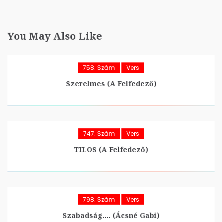
You May Also Like
758. Szám
Vers
Szerelmes (A Felfedező)
747. Szám
Vers
TILOS (A Felfedező)
798. Szám
Vers
Szabadság…. (Ácsné Gabi)