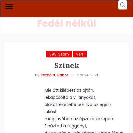
Fedél nélkül
695. Szám
Vers
Színek
By
Pethő N. Gábor
Mar 24, 2021
Mielőtt kilépett az ajtón,
lekapcsolta a villanyokat,
plakátfeketébe borítva az egész
lakást
még javában az éjszaka közepén.
Elhúztad a függönyt,