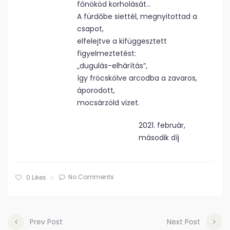
főnököd korholását…
A fürdőbe siettél, megnyitottad a
csapot,
elfelejtve a kifüggesztett
figyelmeztetést:
„dugulás-elhárítás”,
így fröcskölve arcodba a zavaros,
áporodott,
mocsárzöld vizet.
2021. február,
második díj
No Comments
0
Likes
Prev Post
Next Post