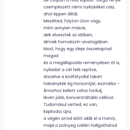
de csupán a Hold sápadt-sárga fénye
csempészett némi türkizkéket oda,
ahol éppen álltál.
Mesélted, folyton úton vagy,
mint annyian mások,
akik elvesztek az időben,
álmaik homokszín-sivatagában.
Most, hogy egy ideje összekaptad
magad
és a megállapodás reményében őt is,
nyilaidat a cél felé repítve,
átszelve a ködfátyollal takart
halványkék ég horizontját, eszmélsz –
Ámorhoz kellett volna fordulj,
lévén jobb, koncentráltabb céllövő.
Tudomásul vetted, ez van,
kapkodsz újra,
a végén orrod előtt siklik el a metró,
majd a szőnyeg szélén hallgathatod