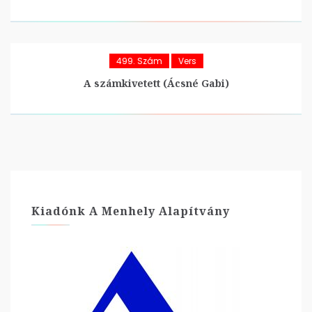
499. Szám
Vers
A számkivetett (Ácsné Gabi)
Kiadónk A Menhely Alapítvány