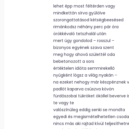
lehet épp most féltérden vagy
mindkettőn sírva gyűlölve
szorongattatásod kétségbeesésed
rimánkodsz néhány perc pár óra
örökkévaló tetszhalál után
mert úgy gondolod – rosszul –
bizonyos egyének szava szent
meg hogy ahová születtél oda
bebetonozott a sors
értéktelen idióta semmirekellő
nyűgként lógsz a világ nyakán –
na ezeket nehogy már készpénznek 
padlót kaparva csúszva kövön
fürdőszobai tükröket ököllel beverve i
te vagy te
valószínűleg eddig senki se mondta
egyedi és megismételhetetlen csod
nincs más aki rajtad kívül teljesíthetn