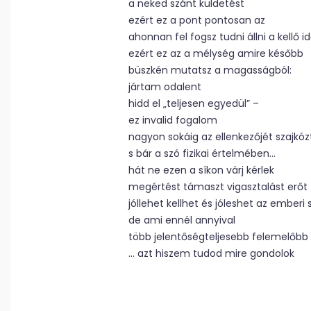
a neked szánt küldetést
ezért ez a pont pontosan az
ahonnan fel fogsz tudni állni a kellő 
ezért ez az a mélység amire később
büszkén mutatsz a magasságból:
jártam odalent
hidd el „teljesen egyedül” –
ez invalid fogalom
nagyon sokáig az ellenkezőjét szajkó
s bár a szó fizikai értelmében…
hát ne ezen a síkon várj kérlek
megértést támaszt vigasztalást erőt
jóllehet kellhet és jóleshet az emberi 
de ami ennél annyival
több jelentőségteljesebb felemelőbb
… azt hiszem tudod mire gondolok