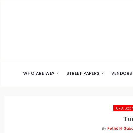
WHO ARE WE?
STREET PAPERS
VENDORS
678. Sz
Tu
By
Pethő N. Gábo