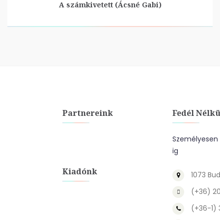
A számkivetett (Ácsné Gabi)
Partnereink
Fedél Nélkü
Személyesen a
ig
Kiadónk
1073 Bud
(+36) 2
(+36-1)