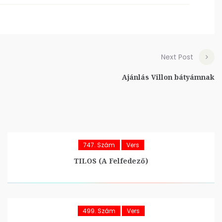
Next Post
Ajánlás Villon bátyámnak
747. Szám
Vers
TILOS (A Felfedező)
499. Szám
Vers