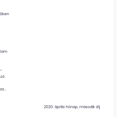
időben
ztam
 –
szó
 az…
2020. április hónap, második díj