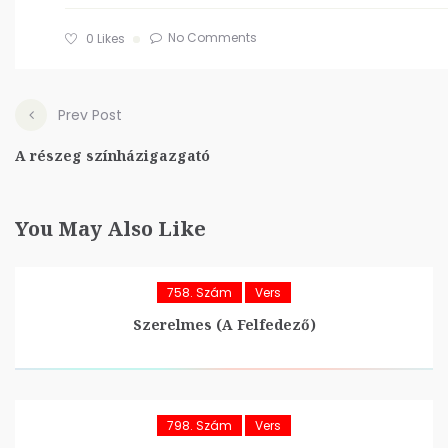
No Comments
0
Likes
Prev Post
A részeg színházigazgató
You May Also Like
758. Szám
Vers
Szerelmes (A Felfedező)
798. Szám
Vers