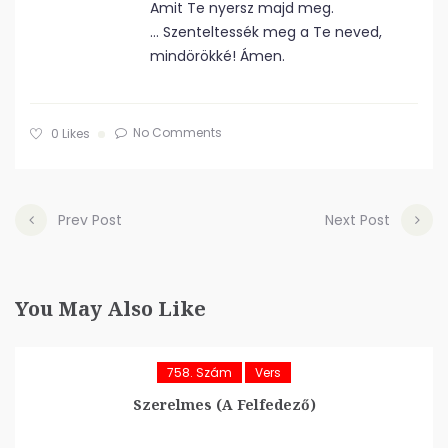
Amit Te nyersz majd meg.
… Szenteltessék meg a Te neved,
mindörökké! Ámen.
No Comments
0
Likes
Prev Post
Next Post
You May Also Like
758. Szám
Vers
Szerelmes (A Felfedező)