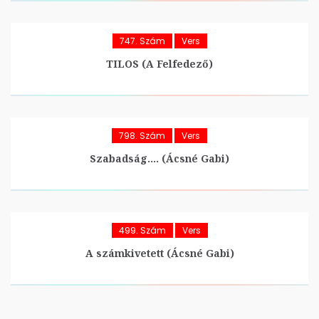
747. Szám
Vers
TILOS (A Felfedező)
798. Szám
Vers
Szabadság…. (Ácsné Gabi)
499. Szám
Vers
A számkivetett (Ácsné Gabi)