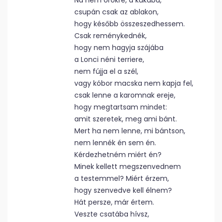
Na nem örökre, a kukába,
csupán csak az ablakon,
hogy később összeszedhessem.
Csak reménykednék,
hogy nem hagyja szájába
a Lonci néni terriere,
nem fújja el a szél,
vagy kóbor macska nem kapja fel,
csak lenne a karomnak ereje,
hogy megtartsam mindet:
amit szeretek, meg ami bánt.
Mert ha nem lenne, mi bántson,
nem lennék én sem én.
Kérdezhetném miért én?
Minek kellett megszenvednem
a testemmel? Miért érzem,
hogy szenvedve kell élnem?
Hát persze, már értem.
Veszte csatába hívsz,