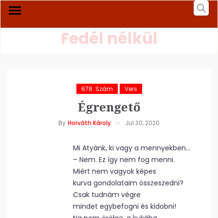
Fedél nélkül
678. Szám
Vers
Égrengető
By
Horváth Károly
Jul 30, 2020
Mi Atyánk, ki vagy a mennyekben…
– Nem. Ez így nem fog menni.
Miért nem vagyok képes
kurva gondolataim összeszedni?
Csak tudnám végre
mindet egybefogni és kidobni!