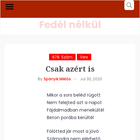
Fedél nélkül
678. Szám
Vers
Csak azért is
By
Spányik Miklós
Jul 30, 2020
Mikor a sors beléd rúgott
Nem felejted azt a napot
Fájdalmadban menekültél
Beton porába kerültél
Fölötted jár most a jövő
Számodra nem elérhető