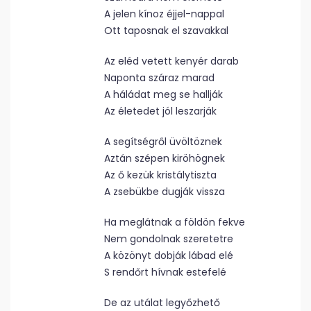
A jelen kínoz éjjel-nappal
Ott taposnak el szavakkal
Az eléd vetett kenyér darab
Naponta száraz marad
A háládat meg se hallják
Az életedet jól leszarják
A segítségről üvöltöznek
Aztán szépen kiröhögnek
Az ő kezük kristálytiszta
A zsebükbe dugják vissza
Ha meglátnak a földön fekve
Nem gondolnak szeretetre
A közönyt dobják lábad elé
S rendőrt hívnak estefelé
De az utálat legyőzhető