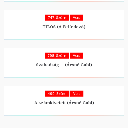
747. Szám
Vers
TILOS (A Felfedező)
798. Szám
Vers
Szabadság…. (Ácsné Gabi)
499. Szám
Vers
A számkivetett (Ácsné Gabi)