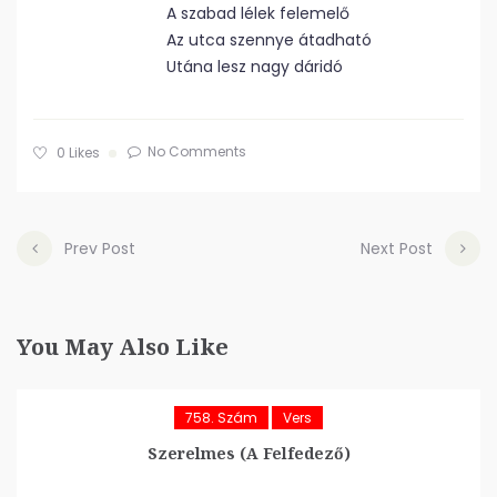
A szabad lélek felemelő
Az utca szennye átadható
Utána lesz nagy dáridó
No Comments
0
Likes
Prev Post
Next Post
You May Also Like
758. Szám
Vers
Szerelmes (A Felfedező)