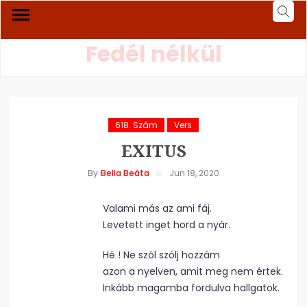
Fedél nélkül
618. Szám
Vers
EXITUS
By
Bella Beáta
Jun 18, 2020
Valami más az ami fáj.
Levetett inget hord a nyár.
Hé ! Ne szól szólj hozzám
azon a nyelven, amit meg nem értek.
Inkább magamba fordulva hallgatok.