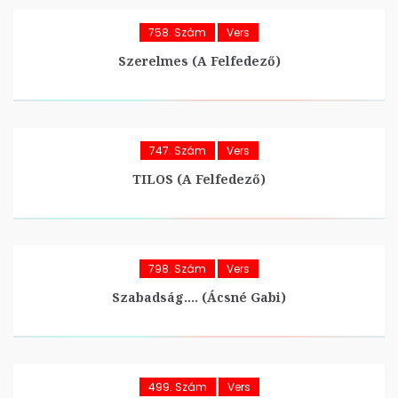
758. Szám
Vers
Szerelmes (A Felfedező)
747. Szám
Vers
TILOS (A Felfedező)
798. Szám
Vers
Szabadság…. (Ácsné Gabi)
499. Szám
Vers