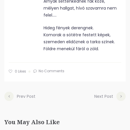
Árnyak settenkednek fák közé,
mélyen hallgat, hívó szavamra nem
felel…..
Hideg fények derengnek.
Komorak a sötétre festett képek,
szemeden elidőznek a tarka színek.
Földre menekül fáról a zöld.
No Comments
0
Likes
Prev Post
Next Post
You May Also Like