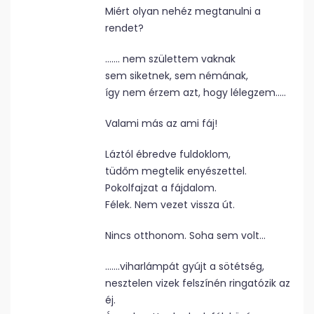
Miért olyan nehéz megtanulni a
rendet?
……. nem születtem vaknak
sem siketnek, sem némának,
így nem érzem azt, hogy lélegzem…..
Valami más az ami fáj!
Láztól ébredve fuldoklom,
tüdőm megtelik enyészettel.
Pokolfajzat a fájdalom.
Félek. Nem vezet vissza út.
Nincs otthonom. Soha sem volt…
…….viharlámpát gyújt a sötétség,
nesztelen vizek felszínén ringatózik az
éj.