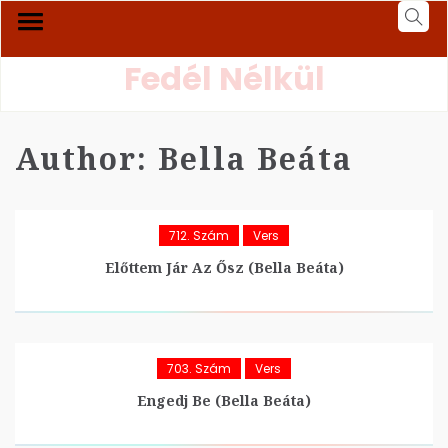
Fedél Nélkül
Author:
Bella Beáta
712. Szám
Vers
Előttem Jár Az Ősz (Bella Beáta)
703. Szám
Vers
Engedj Be (Bella Beáta)