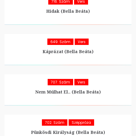
716. Szám
Vers
Hidak (Bella Beáta)
649. Szám
Vers
Káprázat (Bella Beáta)
707. Szám
Vers
Nem Múlhat El.. (Bella Beáta)
702. Szám
Széppróza
Pünkösdi Királyság (Bella Beáta)