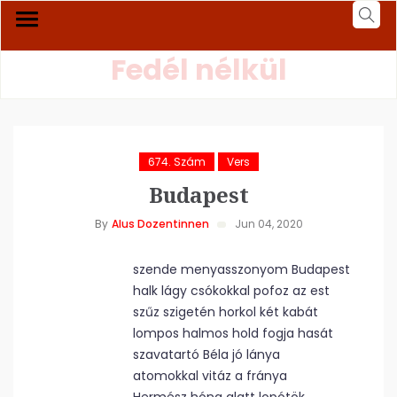
Fedél nélkül
674. Szám
Vers
Budapest
By
Alus Dozentinnen
Jun 04, 2020
szende menyasszonyom Budapest
halk lágy csókokkal pofoz az est
szűz szigetén horkol két kabát
lompos halmos hold fogja hasát
szavatartó Béla jó lánya
atomokkal vitáz a fránya