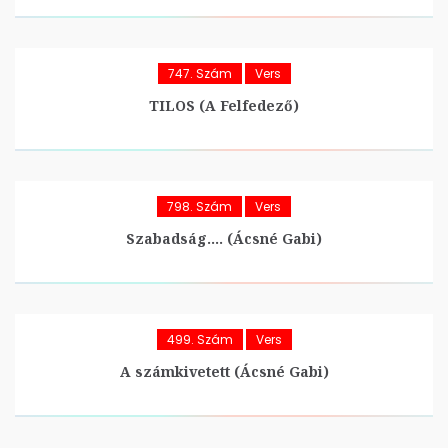
747. Szám
Vers
TILOS (A Felfedező)
798. Szám
Vers
Szabadság…. (Ácsné Gabi)
499. Szám
Vers
A számkivetett (Ácsné Gabi)