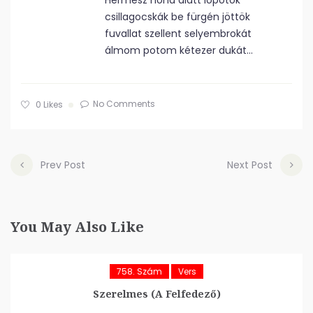
Hermész hóna alatt lopótök
csillagocskák be fürgén jöttök
fuvallat szellent selyembrokát
álmom potom kétezer dukát…
No Comments
0
Likes
Prev Post
Next Post
You May Also Like
758. Szám
Vers
Szerelmes (A Felfedező)