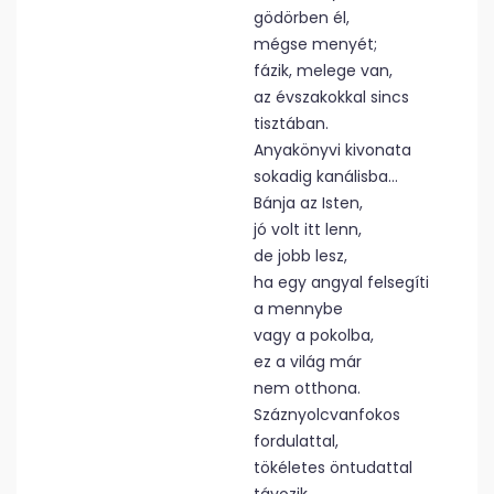
gödörben él,
mégse menyét;
fázik, melege van,
az évszakokkal sincs
tisztában.
Anyakönyvi kivonata
sokadig kanálisba…
Bánja az Isten,
jó volt itt lenn,
de jobb lesz,
ha egy angyal felsegíti
a mennybe
vagy a pokolba,
ez a világ már
nem otthona.
Száznyolcvanfokos
fordulattal,
tökéletes öntudattal