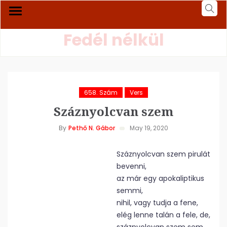
Fedél nélkül
658. Szám
Vers
Száznyolcvan szem
By
Pethő N. Gábor
May 19, 2020
Száznyolcvan szem pirulát
bevenni,
az már egy apokaliptikus
semmi,
nihil, vagy tudja a fene,
elég lenne talán a fele, de,