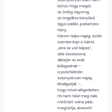
száznyolcvan szem sem
biztos, hogy megöl,
az ördög vigyorog,
az öngyilkos könyököl
ágya szélén, parkettára
hány,
három teljes napig, aztán
szembe köpi a tükröt,
„erre se volt képes”,
ökle összeszorul,
alkarján az erek
kidagadnak –
a pszichiátrián
száznyolcvan napig
kihallgatják –,
hogy mivel elégedetlen,
mi nem felel meg neki,
mitől lett volna jobb,
megtartja, elveteti?