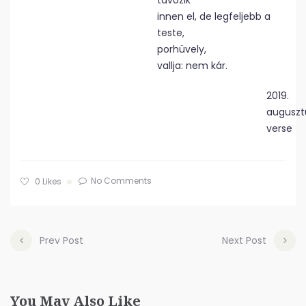
távozik
innen el, de legfeljebb a
teste,
porhüvely,
vallja: nem kár.
2019.
auguszt
verse
No Comments
0
Likes
Prev Post
Next Post
You May Also Like