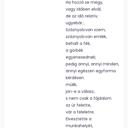
Ha hozzá se megy,
vagy időben elvál,
de az idő relatív,
ugyebár…
Száznyolcvan szem,
száznyolcvan emlék,
behalt a fék,
a görbék
egyenesednek;
pedig annyi, annyi minden,
annyi egészen egyforma
kérdésen
múlik,
jön-e a válasz,
s nem csak a fájdalom
az úr felette,
vár a feleletre.
Elvesztette a
munkahelyét,