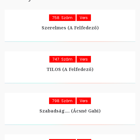
758. Szám
Vers
Szerelmes (A Felfedező)
747. Szám
Vers
TILOS (A Felfedező)
798. Szám
Vers
Szabadság…. (Ácsné Gabi)