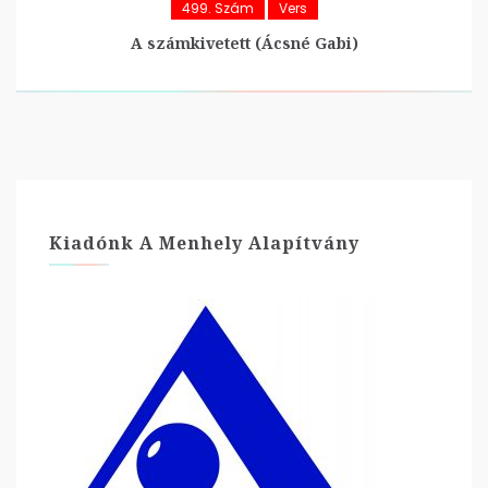
499. Szám
Vers
A számkivetett (Ácsné Gabi)
Kiadónk A Menhely Alapítvány