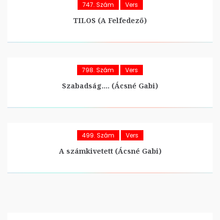
747. Szám
Vers
TILOS (A Felfedező)
798. Szám
Vers
Szabadság…. (Ácsné Gabi)
499. Szám
Vers
A számkivetett (Ácsné Gabi)