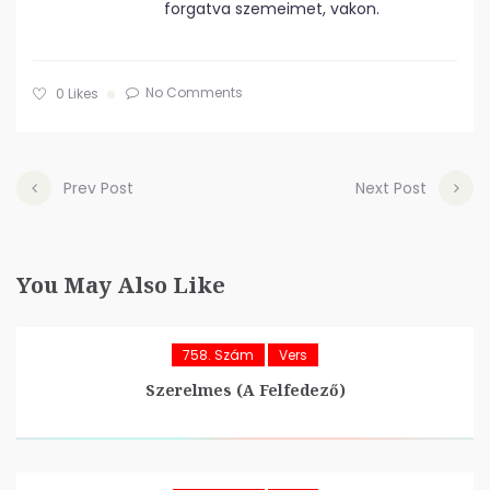
forgatva szemeimet, vakon.
No Comments
0
Likes
Prev Post
Next Post
You May Also Like
758. Szám
Vers
Szerelmes (A Felfedező)