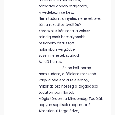
a semmibe menekvést,
támadva önnön magamra,
ki védekezni se kész.
Nem tudom, a nyelés nehezebb-e,
tán a rekedtes üvöltés?
Kérdezni is kár, mert a válasz
mindig csak homályosabb,
pszichém által szőtt
hálómban vergődve
sosem lehetek szabad.
Az idő hamis…
… és ha kell, harap.
Nem tudom, a félelem rosszabb
vagy a félelem a félelemtől,
mikor az őszinteség a tagadással
tudatomban flörtöl.
Mégis kérdem a Mindenség Tudóját,
hogyan segítsek magamon?
Álmatlanul forgolódva,