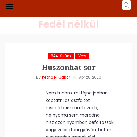
Fedél nélkül
644. Szám
Vers
Huszonhat sor
By
Pethő N. Gábor
Apr 28, 2020
Nem tudom, mi fájna jobban,
koptatni az aszfaltot
rossz lábaimmal tovább,
ha nyoma sem maradna,
hisz azon nyomban befoltozzák;
vagy választani gyáván, bátran