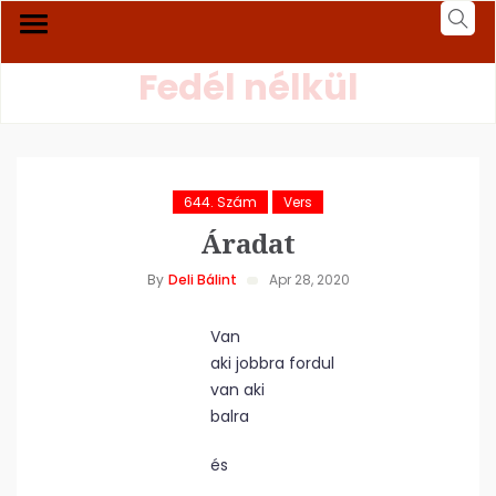
Fedél nélkül
644. Szám
Vers
Áradat
By
Deli Bálint
Apr 28, 2020
Van
aki jobbra fordul
van aki
balra
és