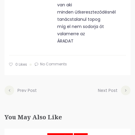
van aki
minden útkereszteződésnél
tanácstalanul topog
míg el nem sodorja őt
valamerre az
ÁRADAT
No Comments
0
Likes
Prev Post
Next Post
You May Also Like