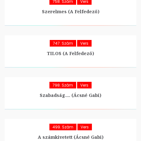
758. Szám
Vers
Szerelmes (A Felfedező)
747. Szám
Vers
TILOS (A Felfedező)
798. Szám
Vers
Szabadság…. (Ácsné Gabi)
499. Szám
Vers
A számkivetett (Ácsné Gabi)