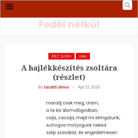
Fedél nélkül
652. Szám
Vers
A hajlékkészítés zsoltára
(részlet)
By
Laczkfi János
Apr 27, 2020
maradj csak meg, Uram,
a te kis álomvilágodban,
csíja, csicsíja, majd mi elringatunk,
suttogva motyogunk neked
szép szavakat, és engedelmesen