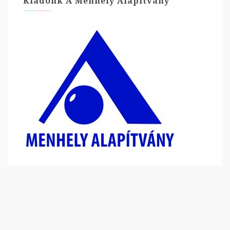
Kiadónk A Menhely Alapítvány