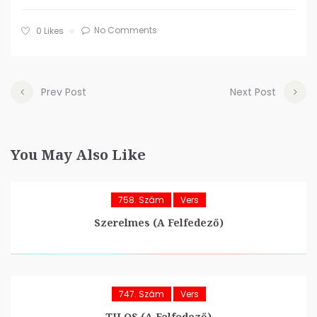
No Comments
0
Likes
Prev Post
Next Post
You May Also Like
758. Szám
Vers
Szerelmes (A Felfedező)
747. Szám
Vers
TILOS (A Felfedező)