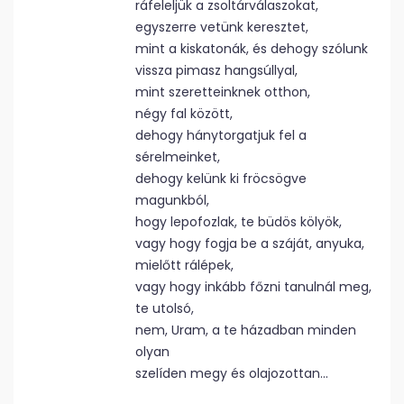
ráfeleljük a zsoltárválaszokat,
egyszerre vetünk keresztet,
mint a kiskatonák, és dehogy szólunk
vissza pimasz hangsúllyal,
mint szeretteinknek otthon,
négy fal között,
dehogy hánytorgatjuk fel a
sérelmeinket,
dehogy kelünk ki fröcsögve
magunkból,
hogy lepofozlak, te büdös kölyök,
vagy hogy fogja be a száját, anyuka,
mielőtt rálépek,
vagy hogy inkább főzni tanulnál meg,
te utolsó,
nem, Uram, a te házadban minden
olyan
szelíden megy és olajozottan…