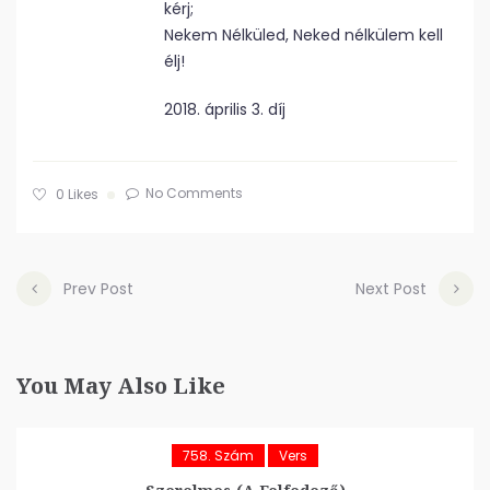
kérj;
Nekem Nélküled, Neked nélkülem kell
élj!
2018. április 3. díj
No Comments
0
Likes
Prev Post
Next Post
You May Also Like
758. Szám
Vers