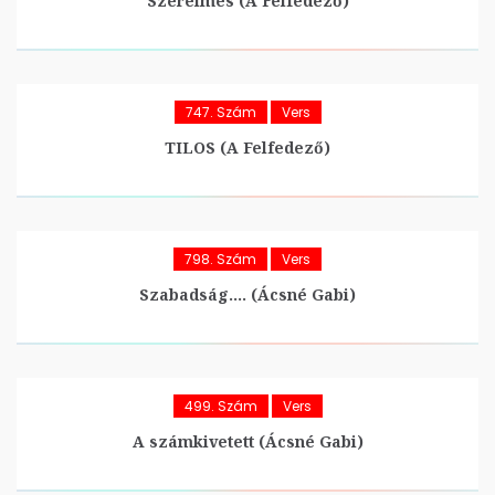
Szerelmes (A Felfedező)
747. Szám
Vers
TILOS (A Felfedező)
798. Szám
Vers
Szabadság…. (Ácsné Gabi)
499. Szám
Vers
A számkivetett (Ácsné Gabi)