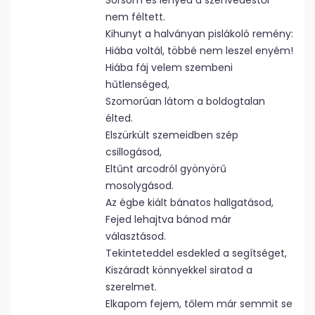
Sorsom és lényed a szenvedéstől
nem féltett.
Kihunyt a halványan pislákoló remény:
Hiába voltál, többé nem leszel enyém!
Hiába fáj velem szembeni
hűtlenséged,
Szomorúan látom a boldogtalan
élted.
Elszürkült szemeidben szép
csillogásod,
Eltűnt arcodról gyönyörű
mosolygásod.
Az égbe kiált bánatos hallgatásod,
Fejed lehajtva bánod már
választásod.
Tekinteteddel esdekled a segítséget,
Kiszáradt könnyekkel siratod a
szerelmet.
Elkapom fejem, tőlem már semmit se