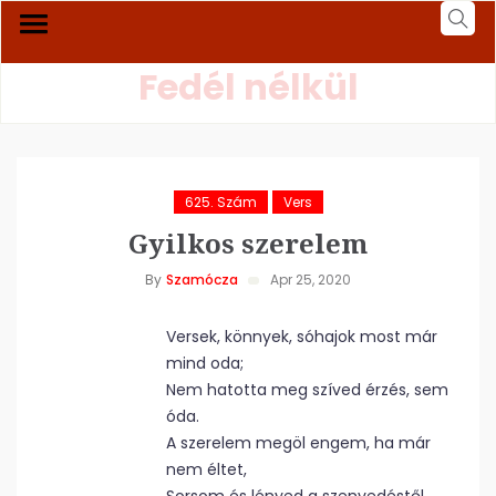
Fedél nélkül
625. Szám
Vers
Gyilkos szerelem
By
Szamócza
Apr 25, 2020
Versek, könnyek, sóhajok most már
mind oda;
Nem hatotta meg szíved érzés, sem
óda.
A szerelem megöl engem, ha már
nem éltet,