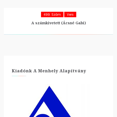
499. Szám
Vers
A számkivetett (Ácsné Gabi)
Kiadónk A Menhely Alapítvány