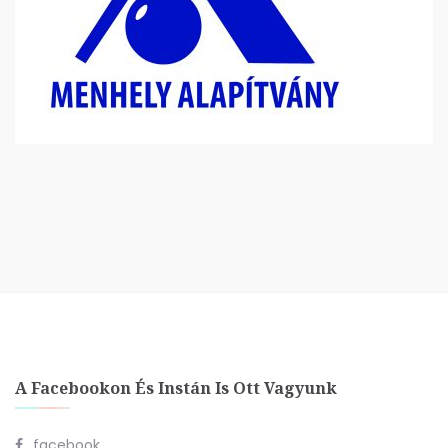
A Facebookon És Instán Is Ott Vagyunk
facebook