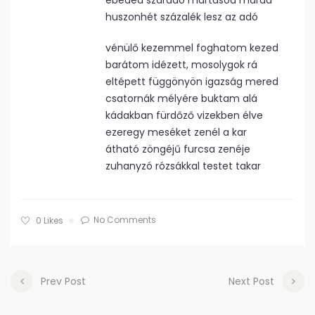
ebéded száradó mártásod marad
huszonhét százalék lesz az adó
vénülő kezemmel foghatom kezed
barátom idézett, mosolygok rá
eltépett függönyön igazság mered
csatornák mélyére buktam alá
kádakban fürdőző vizekben élve
ezeregy meséket zenél a kar
átható zöngéjű furcsa zenéje
zuhanyzó rózsákkal testet takar
No Comments
0
Likes
Prev Post
Next Post