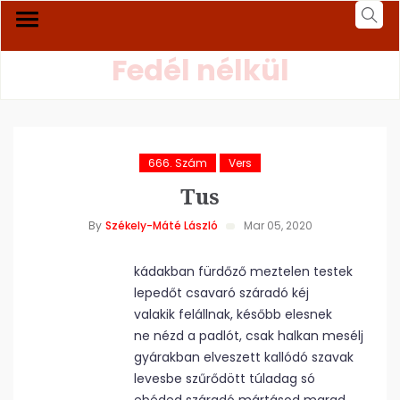
Fedél nélkül
666. Szám
Vers
Tus
By
Székely-Máté László
Mar 05, 2020
kádakban fürdőző meztelen testek
lepedőt csavaró száradó kéj
valakik felállnak, később elesnek
ne nézd a padlót, csak halkan mesélj
gyárakban elveszett kallódó szavak
levesbe szűrődött túladag só