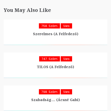
You May Also Like
758. Szám
Vers
Szerelmes (A Felfedező)
747. Szám
Vers
TILOS (A Felfedező)
798. Szám
Vers
Szabadság…. (Ácsné Gabi)