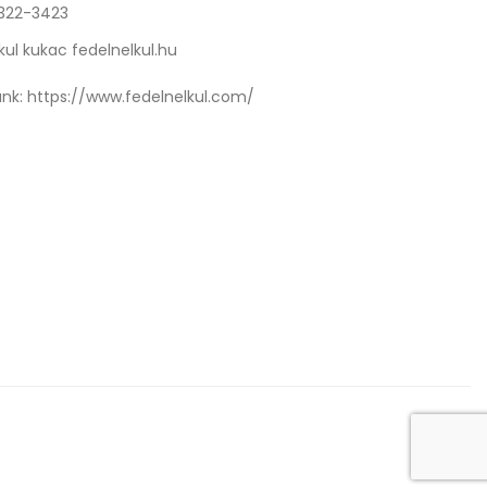
 322-3423
kul kukac fedelnelkul.hu
nk:
https://www.fedelnelkul.com/