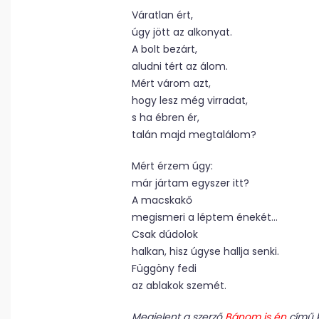
Váratlan ért,
úgy jött az alkonyat.
A bolt bezárt,
aludni tért az álom.
Mért várom azt,
hogy lesz még virradat,
s ha ébren ér,
talán majd megtalálom?
Mért érzem úgy:
már jártam egyszer itt?
A macskakő
megismeri a léptem énekét…
Csak dúdolok
halkan, hisz úgyse hallja senki.
Függöny fedi
az ablakok szemét.
Megjelent a szerző
Bánom is én
című 