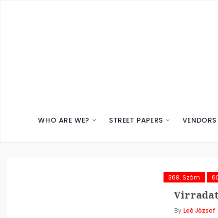
WHO ARE WE?
STREET PAPERS
VENDORS
368. Szám
6
Virradat
By
Leé József