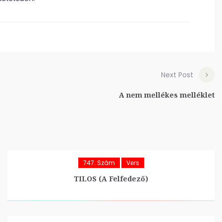
Next Post
A nem mellékes melléklet
747. Szám
Vers
TILOS (A Felfedező)