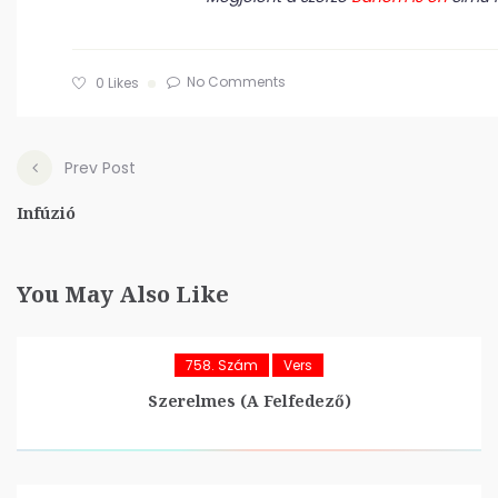
No Comments
0
Likes
Prev Post
Infúzió
You May Also Like
758. Szám
Vers
Szerelmes (A Felfedező)