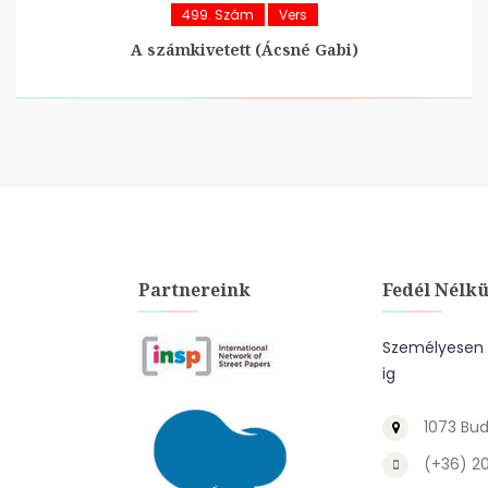
499. Szám
Vers
A számkivetett (Ácsné Gabi)
Partnereink
Fedél Nélkü
Személyesen a
ig
1073 Bud
(+36) 2