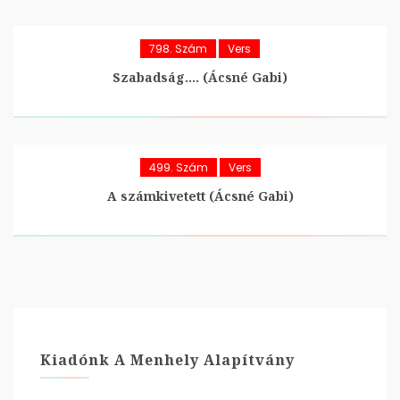
798. Szám
Vers
Szabadság…. (Ácsné Gabi)
499. Szám
Vers
A számkivetett (Ácsné Gabi)
Kiadónk A Menhely Alapítvány