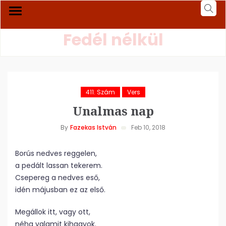
Fedél nélkül
411. Szám
Vers
Unalmas nap
By
Fazekas István
Feb 10, 2018
Borús nedves reggelen,
a pedált lassan tekerem.
Csepereg a nedves eső,
idén májusban ez az első.
Megállok itt, vagy ott,
néha valamit kihagyok.