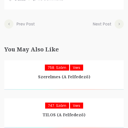
Prev Post
Next Post
You May Also Like
758. Szám
Vers
Szerelmes (A Felfedező)
747. Szám
Vers
TILOS (A Felfedező)