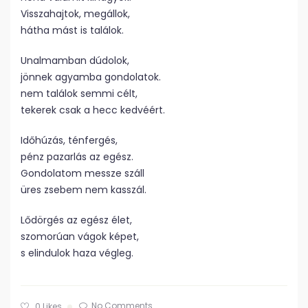
Visszahajtok, megállok,
hátha mást is találok.
Unalmamban dúdolok,
jönnek agyamba gondolatok.
nem találok semmi célt,
tekerek csak a hecc kedvéért.
Időhúzás, ténfergés,
pénz pazarlás az egész.
Gondolatom messze száll
üres zsebem nem kasszál.
Lődörgés az egész élet,
szomorúan vágok képet,
s elindulok haza végleg.
No Comments
0
Likes