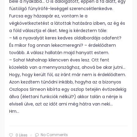
bele a nyakába… Ő is dalolgatott, éppen a fa alatt, egy
füstölgő fűnyírófé-leséggel szerencsétlenkedve.
Furcsa egy házaspár ez, vontam le a
végkövetkeztetést a látottak hatására iziben, az ég és
a föld választja el őket. Meg is kérdeztem tőle:
– Mi a nyavalyát keres kedves oldalbordája odafent?
És mikor fog onnan lekecmeregni? – érdeklődtem
tovább. A válasz hallatán majd hanyatt estem.
– Soha! Maholnap kilencven éves lesz. Ott fent
közelebb van a mennyországhoz, ahová be akar jutni…
Hogy, hogy került föl, az iránt már nem is érdeklődtem.
Azon kezdtem tűnődni inkább, hogyha az a bizonyos
Oszlopos Simeon kibírta egy oszlop tetején évtizedekig
állva (élettani funkciók nélkül?) akkor talán a nénje is
elviseli ülve, azt az időt ami még hátra van neki…
Hm…
No Comments
0
Likes