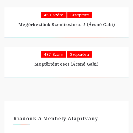
450. Szám
Széppróza
Megérkeztünk Szentisvánra…! (Ácsné Gabi)
487. Szám
Széppróza
Megtörtént eset (Ácsné Gabi)
Kiadónk A Menhely Alapítvány