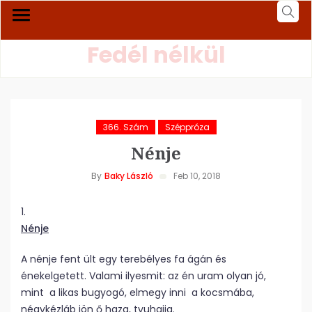
Fedél nélkül
366. Szám
Széppróza
Nénje
By
Baky László
Feb 10, 2018
1.
Nénje
A nénje fent ült egy terebélyes fa ágán és
énekelgetett. Valami ilyesmit: az én uram olyan jó,
mint a likas bugyogó, elmegy inni a kocsmába,
négykézláb jön ő haza, tyuhajja.