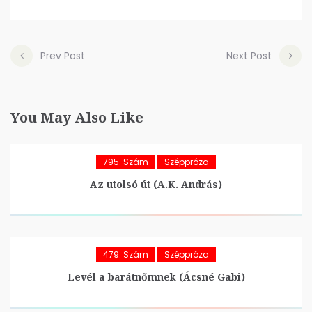
Prev Post
Next Post
You May Also Like
795. Szám
Széppróza
Az utolsó út (A.K. András)
479. Szám
Széppróza
Levél a barátnőmnek (Ácsné Gabi)