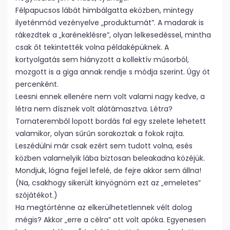
Félpapucsos lábát himbálgatta eközben, mintegy
ilyeténmód vezényelve „produktumát”. A madarak is
rákezdtek a „karéneklésre”, olyan lelkesedéssel, mintha
csak őt tekintették volna példaképüknek. A
kortyolgatás sem hiányzott a kollektív műsorból,
mozgott is a giga annak rendje s módja szerint. Úgy öt
percenként.
Leesni ennek ellenére nem volt valami nagy kedve, a
létra nem dísznek volt alátámasztva. Létra?
Tornateremből lopott bordás fal egy szelete lehetett
valamikor, olyan sűrűn sorakoztak a fokok rajta.
Leszédülni már csak ezért sem tudott volna, esés
közben valamelyik lába biztosan beleakadna közéjük.
Mondjuk, lógna fejjel lefelé, de fejre akkor sem állna!
(Na, csakhogy sikerült kinyögnöm ezt az „emeletes”
szójátékot.)
Ha megtörténne az elkerülhetetlennek vélt dolog
mégis? Akkor „erre a célra” ott volt apóka. Egyenesen