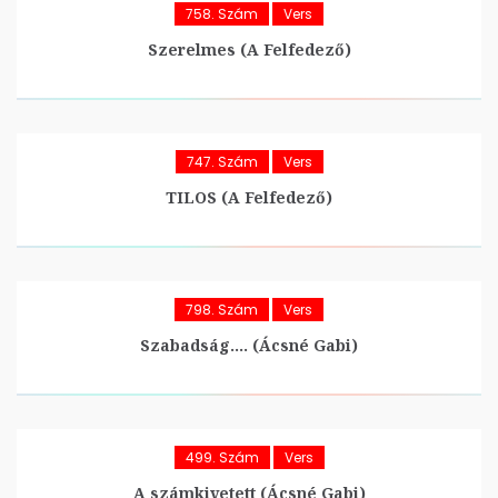
758. Szám
Vers
Szerelmes (A Felfedező)
747. Szám
Vers
TILOS (A Felfedező)
798. Szám
Vers
Szabadság…. (Ácsné Gabi)
499. Szám
Vers
A számkivetett (Ácsné Gabi)