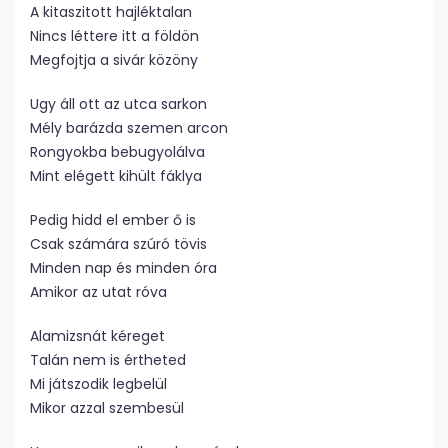
A kitaszitott hajléktalan
Nincs léttere itt a földön
Megfojtja a sivár közöny
Ugy áll ott az utca sarkon
Mély barázda szemen arcon
Rongyokba bebugyolálva
Mint elégett kihült fáklya
Pedig hidd el ember ő is
Csak számára szúró tövis
Minden nap és minden óra
Amikor az utat róva
Alamizsnát kéreget
Talán nem is értheted
Mi játszodik legbelül
Mikor azzal szembesül