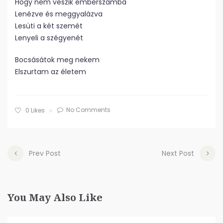
Hogy nem veszik emberszámba
Lenézve és meggyalázva
Lesüti a két szemét
Lenyeli a szégyenét
Bocsásátok meg nekem
Elszurtam az életem
No Comments
0
Likes
Prev Post
Next Post
You May Also Like