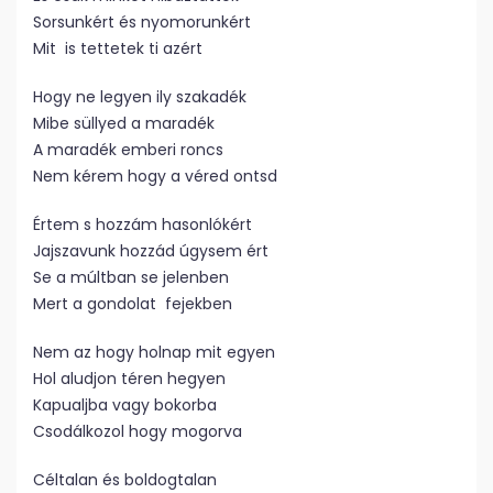
Sorsunkért és nyomorunkért
Mit is tettetek ti azért
Hogy ne legyen ily szakadék
Mibe süllyed a maradék
A maradék emberi roncs
Nem kérem hogy a véred ontsd
Értem s hozzám hasonlókért
Jajszavunk hozzád úgysem ért
Se a múltban se jelenben
Mert a gondolat fejekben
Nem az hogy holnap mit egyen
Hol aludjon téren hegyen
Kapualjba vagy bokorba
Csodálkozol hogy mogorva
Céltalan és boldogtalan