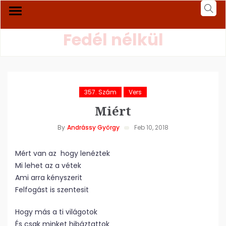
Fedél nélkül
357. Szám
Vers
Miért
By
Andrássy György
Feb 10, 2018
Mért van az hogy lenéztek
Mi lehet az a vétek
Ami arra kényszerit
Felfogást is szentesit
Hogy más a ti világotok
És csak minket hibáztattok