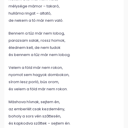
mélysége mámor – takaró,
hulláma ringat – altató,
de nekem a tó már nem való.
Bennem a tűz már nem lobog,
parazsam salak, rossz homok,
élednem kell, de nem tudok
és bennem a tűz már nem lobog.
Velem a föld már nem rokon,
nyomot sem hagyok dombokon,
sírom lesz porló, bús orom,
és velem a föld már nem rokon.
Máshova hívnak, sejtem én,
az emberlét csak kezdemény,
boholy a sors vén szőttesén,
és kapkodva szőttek – sejtem én.