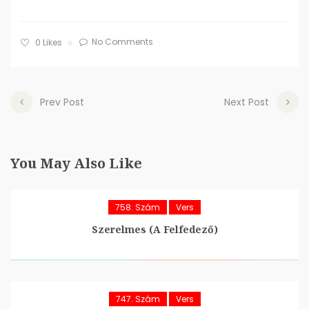
No Comments
0
Likes
Prev Post
Next Post
You May Also Like
758. Szám
Vers
Szerelmes (A Felfedező)
747. Szám
Vers