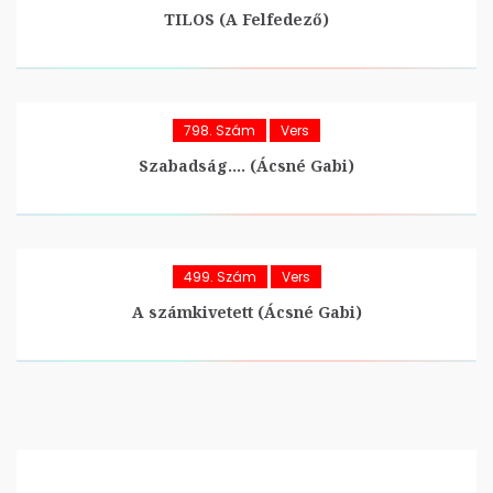
TILOS (A Felfedező)
798. Szám
Vers
Szabadság…. (Ácsné Gabi)
499. Szám
Vers
A számkivetett (Ácsné Gabi)