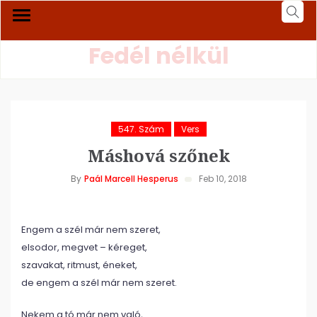
Fedél nélkül
547. Szám
Vers
Máshová szőnek
By
Paál Marcell Hesperus
Feb 10, 2018
Engem a szél már nem szeret,
elsodor, megvet – kéreget,
szavakat, ritmust, éneket,
de engem a szél már nem szeret.
Nekem a tó már nem való,