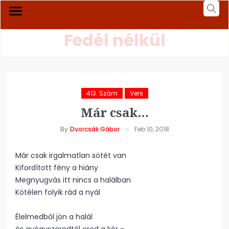
Fedél nélkül
413. Szám
Vers
Már csak…
By
Dvorcsák Gábor
Feb 10, 2018
Már csak irgalmatlan sötét van
Kifordított fény a hiány
Megnyugvás itt nincs a halálban
Kötélen folyik rád a nyál
Élelmedből jön a halál