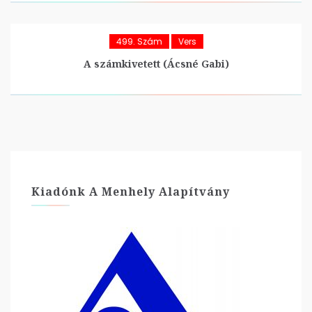
499. Szám
Vers
A számkivetett (Ácsné Gabi)
Kiadónk A Menhely Alapítvány