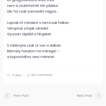
és gyógyszeredtől ered a kór –
nem is születhettél tán jobbkor
ide, ha csak szenvedni vágysz…
Lopnak itt mindent s nemcsak halkan
Vámpírok szívják véredet
Gyorsan tápláld a férgeket
S többnyire csak űr van a dalban
Bármely hatalom ha méreget –
a koporsódhoz vesz méretet
No Comments
0
Likes
Prev Post
Next Post