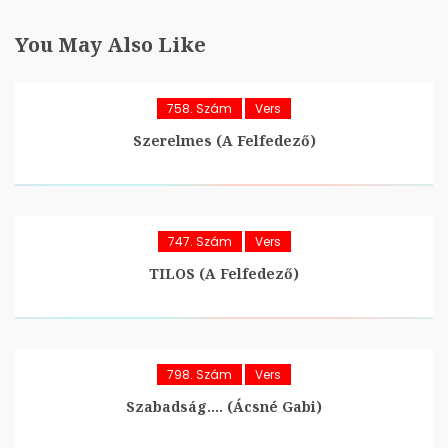
You May Also Like
758. Szám
Vers
Szerelmes (A Felfedező)
747. Szám
Vers
TILOS (A Felfedező)
798. Szám
Vers
Szabadság…. (Ácsné Gabi)